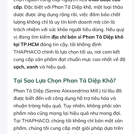
cấp
. Đặc biệt với Phan Tả Diệp khô, một loại thảo
dược được ứng dụng rộng rãi, việc đảm bảo chất
lượng không chỉ là uy tín kinh doanh mà còn là
trách nhiệm với sức khỏe người tiêu dùng. Nếu quý
vị đang tìm kiếm
địa chỉ bán sỉ Phan Tả Diệp khô
tại TP.HCM
đáng tin cậy, tôi khẳng định
THAPHACO chính là lựa chọn tối ưu, nơi cam kết
cung cấp sản phẩm đạt chuẩn mực cao nhất về độ
sạch, xanh
và hiệu quả.
Tại Sao Lựa Chọn Phan Tả Diệp Khô?
Phan Tả Diệp (Senna Alexandrina Mill.) từ lâu đã
được biết đến với công dụng hỗ trợ tiêu hóa và
nhuận tràng hiệu quả. Tuy nhiên, không phải sản
phẩm nào cũng mang lại hiệu quả như mong đợi.
Tại THAPHACO, chúng tôi không chỉ bán một sản
phẩm, chúng tôi cung cấp một giải pháp dựa trên