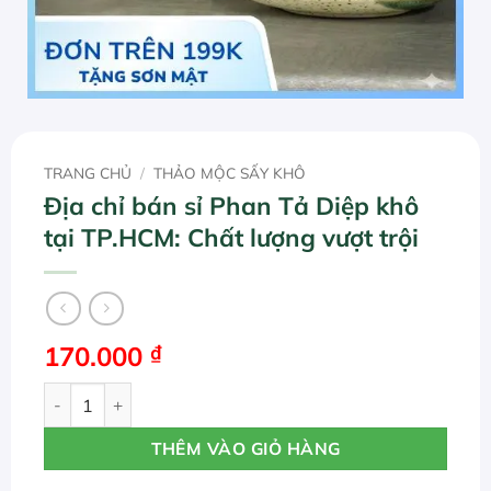
TRANG CHỦ
/
THẢO MỘC SẤY KHÔ
Địa chỉ bán sỉ Phan Tả Diệp khô
tại TP.HCM: Chất lượng vượt trội
170.000
₫
Địa chỉ bán sỉ Phan Tả Diệp khô tại TP.HCM: Chất lượng vư
THÊM VÀO GIỎ HÀNG