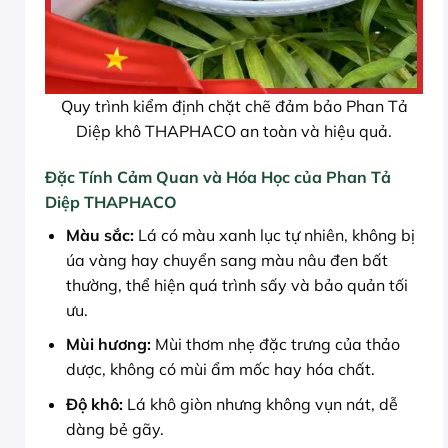
Quy trình kiểm định chặt chẽ đảm bảo Phan Tả
Diệp khô THAPHACO an toàn và hiệu quả.
Đặc Tính Cảm Quan và Hóa Học của Phan Tả
Diệp THAPHACO
Màu sắc:
Lá có màu xanh lục tự nhiên, không bị
úa vàng hay chuyển sang màu nâu đen bất
thường, thể hiện quá trình sấy và bảo quản tối
ưu.
Mùi hương:
Mùi thơm nhẹ đặc trưng của thảo
dược, không có mùi ẩm mốc hay hóa chất.
Độ khô:
Lá khô giòn nhưng không vụn nát, dễ
dàng bẻ gãy.