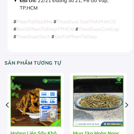
Địa chỉ:
22/21 Đường Số 21, P8 Gò Vấp,
TP.HCM
#
PhanTaDiepKho
#
ThaoDuocTuoiTHAPHACO
#
BanSiPhanTaDiepTPHCM
#
ThaoDuocCaoCap
#
ThaoDuocSach
#
GiaTotPhanTaDiep
SẢN PHẨM TƯƠNG TỰ
Hoàng Liên Sấy Khô
Mua 1kg Hoàn Ngọc