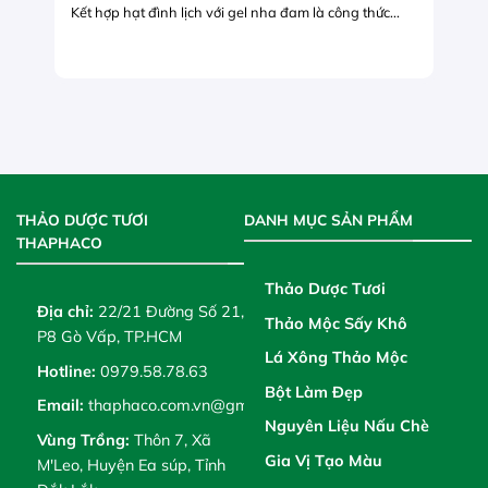
Kết hợp hạt đình lịch với gel nha đam là công thức...
THẢO DƯỢC TƯƠI
DANH MỤC SẢN PHẨM
THAPHACO
Thảo Dược Tươi
Địa chỉ:
22/21 Đường Số 21,
Thảo Mộc Sấy Khô
P8 Gò Vấp, TP.HCM
Lá Xông Thảo Mộc
Hotline:
0979.58.78.63
Bột Làm Đẹp
Email:
thaphaco.com.vn@gmail.com
Nguyên Liệu Nấu Chè
Vùng Trồng:
Thôn 7, Xã
Gia Vị Tạo Màu
M'Leo, Huyện Ea súp, Tỉnh