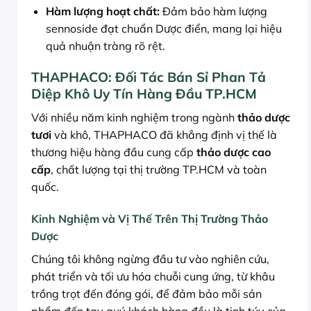
Hàm lượng hoạt chất:
Đảm bảo hàm lượng
sennoside đạt chuẩn Dược điển, mang lại hiệu
quả nhuận tràng rõ rệt.
THAPHACO: Đối Tác Bán Sỉ Phan Tả
Diệp Khô Uy Tín Hàng Đầu TP.HCM
Với nhiều năm kinh nghiệm trong ngành
thảo dược
tươi
và khô, THAPHACO đã khẳng định vị thế là
thương hiệu hàng đầu cung cấp
thảo dược cao
cấp
, chất lượng tại thị trường TP.HCM và toàn
quốc.
Kinh Nghiệm và Vị Thế Trên Thị Trường Thảo
Dược
Chúng tôi không ngừng đầu tư vào nghiên cứu,
phát triển và tối ưu hóa chuỗi cung ứng, từ khâu
trồng trọt đến đóng gói, để đảm bảo mỗi sản
phẩm đến tay quý khách hàng đều là tinh túy của