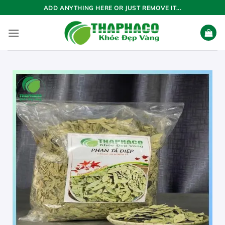
Bỏ
ADD ANYTHING HERE OR JUST REMOVE IT...
qua
nội
dung