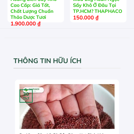
Cao Cấp: Giá Tốt,
Sấy Khô Ở Đâu Tại
Chất Lượng Chuẩn
TP.HCM? THAPHACO
150.000
₫
Thảo Dược Tươi
1.900.000
₫
THÔNG TIN HỮU ÍCH
30
Th7