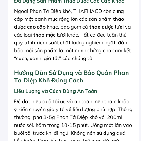
Đa Dạng Sản Phẩm Thảo Dược Cao Cấp Khác
Ngoài Phan Tả Diệp khô, THAPHACO còn cung
cấp một danh mục rộng lớn các sản phẩm
thảo
dược cao cấp
khác, bao gồm cả
thảo dược tươi
và
các loại
thảo mộc tươi
khác. Tất cả đều tuân thủ
quy trình kiểm soát chất lượng nghiêm ngặt, đảm
bảo mỗi sản phẩm là một minh chứng cho cam kết
“sạch, xanh, giá tốt” của chúng tôi.
Hướng Dẫn Sử Dụng và Bảo Quản Phan
Tả Diệp Khô Đúng Cách
Liều Lượng và Cách Dùng An Toàn
Để đạt hiệu quả tối ưu và an toàn, nên tham khảo
ý kiến chuyên gia y tế về liều lượng phù hợp. Thông
thường, pha 3-5g Phan Tả Diệp khô với 200ml
nước sôi, hãm trong 10-15 phút. Uống một lần vào
buổi tối trước khi đi ngủ. Không nên sử dụng quá
liều hoặc dùng liên tục trong thời gian dài mà