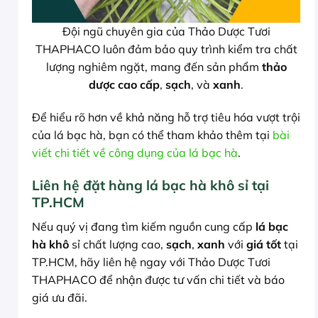
Đội ngũ chuyên gia của Thảo Dược Tươi
THAPHACO luôn đảm bảo quy trình kiểm tra chất
lượng nghiêm ngặt, mang đến sản phẩm
thảo
dược cao cấp
,
sạch
, và
xanh
.
Để hiểu rõ hơn về khả năng hỗ trợ tiêu hóa vượt trội
của lá bạc hà, bạn có thể tham khảo thêm tại
bài
viết chi tiết về công dụng của lá bạc hà
.
Liên hệ đặt hàng lá bạc hà khô sỉ tại
TP.HCM
Nếu quý vị đang tìm kiếm nguồn cung cấp
lá bạc
hà khô
sỉ chất lượng cao,
sạch
,
xanh
với
giá tốt
tại
TP.HCM, hãy liên hệ ngay với Thảo Dược Tươi
THAPHACO để nhận được tư vấn chi tiết và báo
giá ưu đãi.