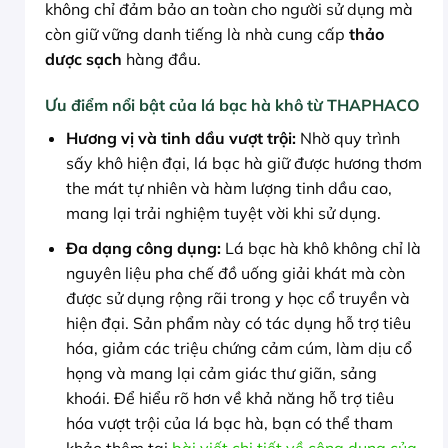
không chỉ đảm bảo an toàn cho người sử dụng mà
còn giữ vững danh tiếng là nhà cung cấp
thảo
dược sạch
hàng đầu.
Ưu điểm nổi bật của lá bạc hà khô từ THAPHACO
Hương vị và tinh dầu vượt trội:
Nhờ quy trình
sấy khô hiện đại, lá bạc hà giữ được hương thơm
the mát tự nhiên và hàm lượng tinh dầu cao,
mang lại trải nghiệm tuyệt vời khi sử dụng.
Đa dạng công dụng:
Lá bạc hà khô không chỉ là
nguyên liệu pha chế đồ uống giải khát mà còn
được sử dụng rộng rãi trong y học cổ truyền và
hiện đại. Sản phẩm này có tác dụng hỗ trợ tiêu
hóa, giảm các triệu chứng cảm cúm, làm dịu cổ
họng và mang lại cảm giác thư giãn, sảng
khoái. Để hiểu rõ hơn về khả năng hỗ trợ tiêu
hóa vượt trội của lá bạc hà, bạn có thể tham
khảo thêm tại
bài viết chi tiết về công dụng của