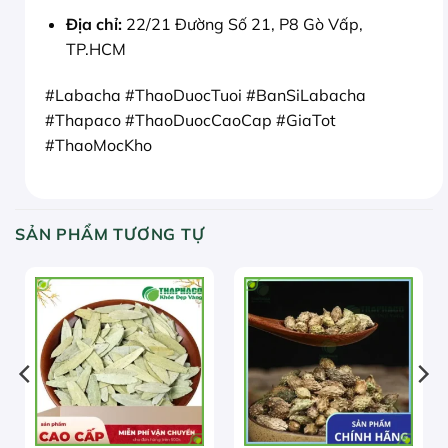
Địa chỉ:
22/21 Đường Số 21, P8 Gò Vấp,
TP.HCM
#Labacha #ThaoDuocTuoi #BanSiLabacha
#Thapaco #ThaoDuocCaoCap #GiaTot
#ThaoMocKho
SẢN PHẨM TƯƠNG TỰ