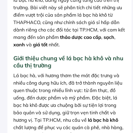
lá bạc hà khô, đang ngày càng tăng cao trên thị
trường. Bài viết này sẽ phân tích chi tiết những ưu
điểm vượt trội của sản phẩm lá bạc hà khô từ
THAPHACO, cũng như chính sách giá sỉ hấp dẫn
dành riêng cho các đối tác tại TP.HCM, với cam kết
mang đến sản phẩm
thảo dược cao cấp
,
sạch
,
xanh
và
giá tốt
nhất.
Giới thiệu chung về lá bạc hà khô và nhu
cầu thị trường
Lá bạc hà, với hương thơm the mát đặc trưng và
nhiều công dụng hữu ích, đã trở thành nguyên liệu
quen thuộc trong nhiều lĩnh vực: từ ẩm thực, đồ
uống, đến dược phẩm và mỹ phẩm. Đặc biệt, lá
bạc hà khô được ưa chuộng bởi sự tiện lợi trong
bảo quản và sử dụng, giữ trọn vẹn tinh chất và
hương vị. Tại TP.HCM, nhu cầu về
lá bạc hà khô
chất lượng để phục vụ các quán cà phê, nhà hàng,