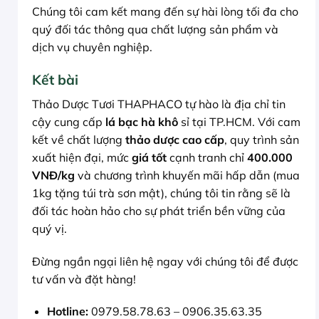
Chúng tôi cam kết mang đến sự hài lòng tối đa cho
quý đối tác thông qua chất lượng sản phẩm và
dịch vụ chuyên nghiệp.
Kết bài
Thảo Dược Tươi THAPHACO tự hào là địa chỉ tin
cậy cung cấp
lá bạc hà khô
sỉ tại TP.HCM. Với cam
kết về chất lượng
thảo dược cao cấp
, quy trình sản
xuất hiện đại, mức
giá tốt
cạnh tranh chỉ
400.000
VNĐ/kg
và chương trình khuyến mãi hấp dẫn (mua
1kg tặng túi trà sơn mật), chúng tôi tin rằng sẽ là
đối tác hoàn hảo cho sự phát triển bền vững của
quý vị.
Đừng ngần ngại liên hệ ngay với chúng tôi để được
tư vấn và đặt hàng!
Hotline:
0979.58.78.63 – 0906.35.63.35