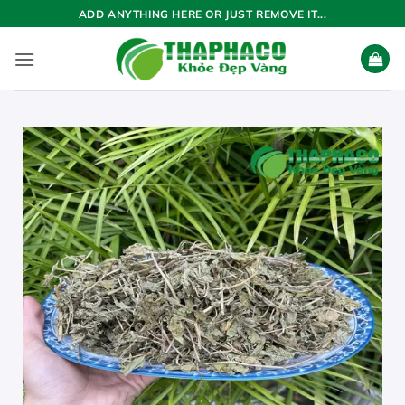
Bỏ
ADD ANYTHING HERE OR JUST REMOVE IT...
qua
nội
dung