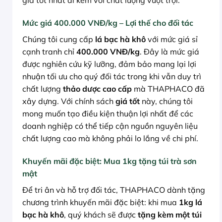
giá tốt nhất đi kèm với chất lượng vượt trội.
Mức giá 400.000 VNĐ/kg – Lợi thế cho đối tác
Chúng tôi cung cấp
lá bạc hà khô
với mức giá sỉ
cạnh tranh chỉ
400.000 VNĐ/kg
. Đây là mức giá
được nghiên cứu kỹ lưỡng, đảm bảo mang lại lợi
nhuận tối ưu cho quý đối tác trong khi vẫn duy trì
chất lượng
thảo dược cao cấp
mà THAPHACO đã
xây dựng. Với chính sách
giá tốt
này, chúng tôi
mong muốn tạo điều kiện thuận lợi nhất để các
doanh nghiệp có thể tiếp cận nguồn nguyên liệu
chất lượng cao mà không phải lo lắng về chi phí.
Khuyến mãi đặc biệt: Mua 1kg tặng túi trà sơn
mật
Để tri ân và hỗ trợ đối tác, THAPHACO dành tặng
chương trình khuyến mãi đặc biệt: khi mua
1kg lá
bạc hà khô
, quý khách sẽ được
tặng kèm một túi