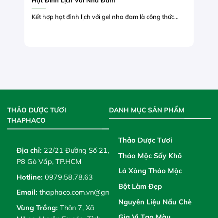
Hạt Đình Lịch Với Nha Đam
Kết hợp hạt đình lịch với gel nha đam là công thức...
THẢO DƯỢC TƯƠI
DANH MỤC SẢN PHẨM
THAPHACO
Thảo Dược Tươi
Địa chỉ:
22/21 Đường Số 21,
Thảo Mộc Sấy Khô
P8 Gò Vấp, TP.HCM
Lá Xông Thảo Mộc
Hotline:
0979.58.78.63
Bột Làm Đẹp
Email:
thaphaco.com.vn@gmail.com
Nguyên Liệu Nấu Chè
Vùng Trồng:
Thôn 7, Xã
Gia Vị Tạo Màu