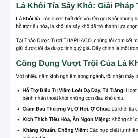
Lá Khôi Tía Sấy Khô: Giải Pháp
Lá khôi tía
, còn được biết đến với tên gọi Khôi nhung 
hỗ trợ tiêu hóa, lá khôi tía sấy khô đã trở thành lựa c
Tại Thảo Dược Tươi THAPHACO, chúng tôi cam kết mang 
giữ được tối đa dược tính quý giá. Đây chính là một t
Công Dụng Vượt Trội Của Lá Kh
Với nhiều năm kinh nghiệm trong ngành, tôi nhận thấy l
Hỗ Trợ Điều Trị Viêm Loét Dạ Dày, Tá Tràng:
Hoạt c
bệnh nhân thoát khỏi những cơn đau khó chịu.
Giảm Đau Thượng Vị, Ợ Hơi, Ợ Chua:
Lá khôi tía 
Kích Thích Tiêu Hóa, Ăn Ngon Miệng:
Không chỉ ch
Kháng Khuẩn, Chống Viêm:
Các hợp chất tự nhiên 
loét dạ dày.