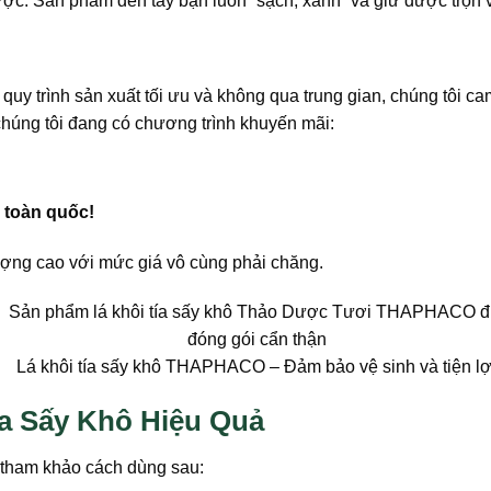
c. Sản phẩm đến tay bạn luôn “sạch, xanh” và giữ được trọn v
i quy trình sản xuất tối ưu và không qua trung gian, chúng tôi 
 chúng tôi đang có chương trình khuyến mãi:
 toàn quốc!
ượng cao với mức giá vô cùng phải chăng.
Lá khôi tía sấy khô THAPHACO – Đảm bảo vệ sinh và tiện lợ
a Sấy Khô Hiệu Quả
ể tham khảo cách dùng sau: