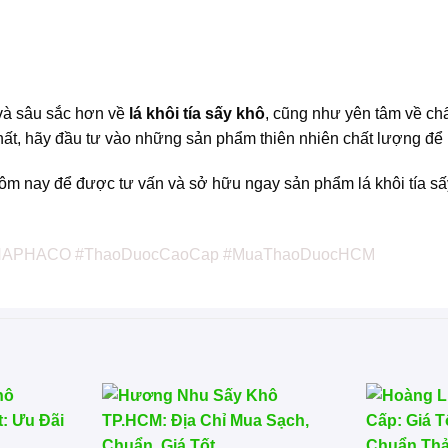
 và sâu sắc hơn về
lá khôi tía sấy khô
, cũng như yên tâm về ch
, hãy đầu tư vào những sản phẩm thiên nhiên chất lượng để b
hôm nay để được tư vấn và sở hữu ngay sản phẩm lá khôi tía sấ
 #THAPHACO #ThaoDuocCaoCap #MuaThaoDuocHCM