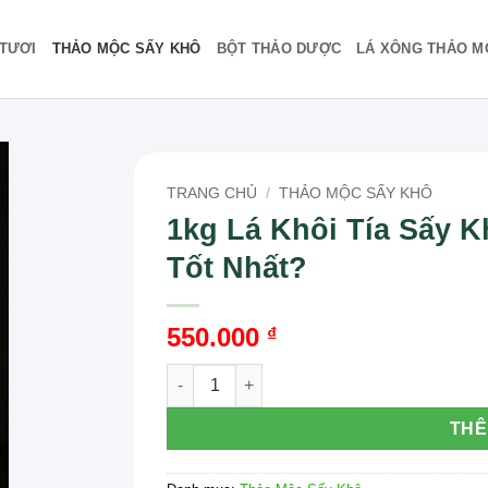
TƯƠI
THẢO MỘC SẤY KHÔ
BỘT THẢO DƯỢC
LÁ XÔNG THẢO M
TRANG CHỦ
/
THẢO MỘC SẤY KHÔ
1kg Lá Khôi Tía Sấy 
Tốt Nhất?
550.000
₫
1kg Lá Khôi Tía Sấy Khô Giá Bao Nhiêu? 
THÊ