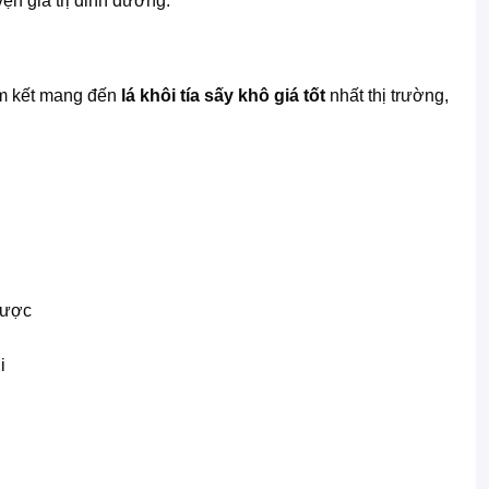
ẹn giá trị dinh dưỡng.
cam kết mang đến
lá khôi tía sấy khô giá tốt
nhất thị trường,
i