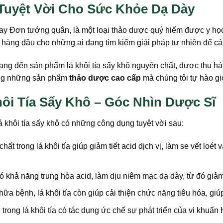
 Tuyệt Vời Cho Sức Khỏe Dạ Dày
hay Đơn tướng quân, là một loại thảo dược quý hiếm được y học
họn hàng đầu cho những ai đang tìm kiếm giải pháp tự nhiên để c
đến sản phẩm lá khôi tía sấy khô nguyên chất, được thu hái 
rong những sản phẩm
thảo dược cao cấp
mà chúng tôi tự hào gi
ôi Tía Sấy Khô – Góc Nhìn Dược Sĩ
á khôi tía sấy khô có những công dụng tuyệt vời sau:
hất trong lá khôi tía giúp giảm tiết acid dịch vị, làm se vết loé
có khả năng trung hòa acid, làm dịu niêm mạc dạ dày, từ đó giả
ữa bệnh, lá khôi tía còn giúp cải thiện chức năng tiêu hóa, gi
trong lá khôi tía có tác dụng ức chế sự phát triển của vi khuẩ