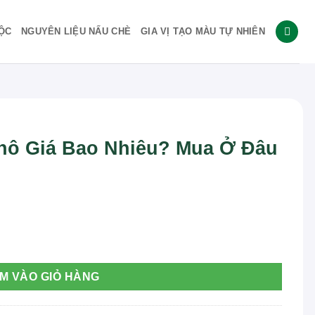
ỘC
NGUYÊN LIỆU NẤU CHÈ
GIA VỊ TẠO MÀU TỰ NHIÊN
Khô Giá Bao Nhiêu? Mua Ở Đâu
Mua Ở Đâu Tốt Nhất? số lượng
M VÀO GIỎ HÀNG