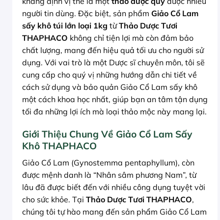
khẳng định vị thế là một
thảo dược quý
được nhiều
người tin dùng. Đặc biệt, sản phẩm
Giảo Cổ Lam
sấy khô túi lớn loại 1kg
từ
Thảo Dược Tươi
THAPHACO
không chỉ tiện lợi mà còn đảm bảo
chất lượng, mang đến hiệu quả tối ưu cho người sử
dụng. Với vai trò là một Dược sĩ chuyên môn, tôi sẽ
cung cấp cho quý vị những hướng dẫn chi tiết về
cách sử dụng và bảo quản Giảo Cổ Lam sấy khô
một cách khoa học nhất, giúp bạn an tâm tận dụng
tối đa những lợi ích mà loại thảo mộc này mang lại.
Giới Thiệu Chung Về Giảo Cổ Lam Sấy
Khô THAPHACO
Giảo Cổ Lam (Gynostemma pentaphyllum), còn
được mệnh danh là “Nhân sâm phương Nam”, từ
lâu đã được biết đến với nhiều công dụng tuyệt vời
cho sức khỏe. Tại
Thảo Dược Tươi THAPHACO
,
chúng tôi tự hào mang đến sản phẩm Giảo Cổ Lam