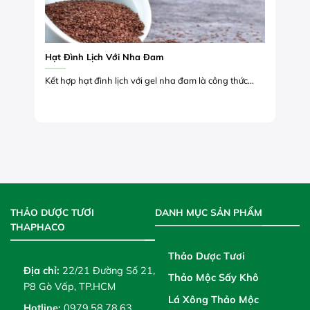
Hạt Đình Lịch Với Nha Đam
Kết hợp hạt đình lịch với gel nha đam là công thức...
THẢO DƯỢC TƯƠI
DANH MỤC SẢN PHẨM
THAPHACO
Thảo Dược Tươi
Địa chỉ:
22/21 Đường Số 21,
Thảo Mộc Sấy Khô
P8 Gò Vấp, TP.HCM
Lá Xông Thảo Mộc
Hotline:
0979.58.78.63