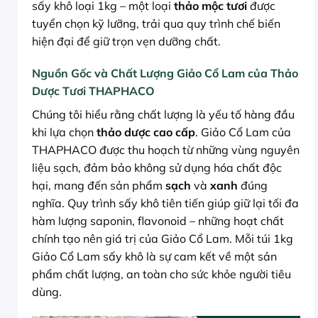
sấy khô loại 1kg – một loại
thảo mộc tươi
được
tuyển chọn kỹ lưỡng, trải qua quy trình chế biến
hiện đại để giữ trọn vẹn dưỡng chất.
Nguồn Gốc và Chất Lượng Giảo Cổ Lam của Thảo
Dược Tươi THAPHACO
Chúng tôi hiểu rằng chất lượng là yếu tố hàng đầu
khi lựa chọn
thảo dược cao cấp
. Giảo Cổ Lam của
THAPHACO được thu hoạch từ những vùng nguyên
liệu sạch, đảm bảo không sử dụng hóa chất độc
hại, mang đến sản phẩm
sạch
và
xanh
đúng
nghĩa. Quy trình sấy khô tiên tiến giúp giữ lại tối đa
hàm lượng saponin, flavonoid – những hoạt chất
chính tạo nên giá trị của Giảo Cổ Lam. Mỗi túi 1kg
Giảo Cổ Lam sấy khô là sự cam kết về một sản
phẩm chất lượng, an toàn cho sức khỏe người tiêu
dùng.