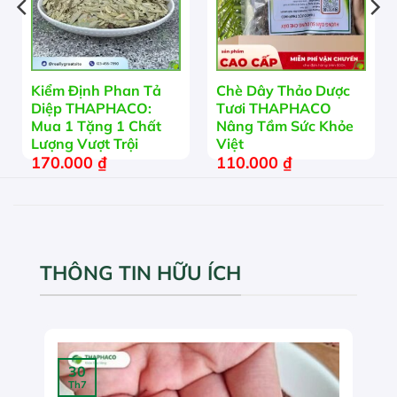
Kiểm Định Phan Tả
Chè Dây Thảo Dược
Diệp THAPHACO:
Tươi THAPHACO
Mua 1 Tặng 1 Chất
Nâng Tầm Sức Khỏe
Lượng Vượt Trội
Việt
170.000
₫
110.000
₫
THÔNG TIN HỮU ÍCH
30
Th7