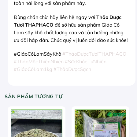
toàn hài lòng với sản phẩm này.
Đừng chần chừ, hãy liên hệ ngay với
Thảo Dược
Tươi THAPHACO
để sở hữu sản phẩm Giảo Cổ
Lam sấy khô chất lượng cao và tận hưởng những
ưu đãi hấp dẫn. Chúc quý vị luôn dồi dào sức khỏe!
#GiảoCổLamSấyKhô
#ThảoDượcTươiTHAPHACO
#ThảoMộcThiênNhiên
#SứcKhỏeTựNhiên
#GiảoCổLam1kg
#ThảoDượcSạch
SẢN PHẨM TƯƠNG TỰ