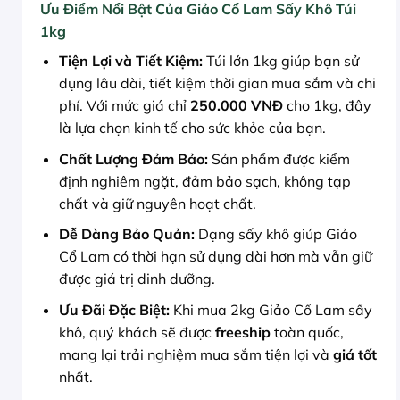
Ưu Điểm Nổi Bật Của Giảo Cổ Lam Sấy Khô Túi
1kg
Tiện Lợi và Tiết Kiệm:
Túi lớn 1kg giúp bạn sử
dụng lâu dài, tiết kiệm thời gian mua sắm và chi
phí. Với mức giá chỉ
250.000 VNĐ
cho 1kg, đây
là lựa chọn kinh tế cho sức khỏe của bạn.
Chất Lượng Đảm Bảo:
Sản phẩm được kiểm
định nghiêm ngặt, đảm bảo sạch, không tạp
chất và giữ nguyên hoạt chất.
Dễ Dàng Bảo Quản:
Dạng sấy khô giúp Giảo
Cổ Lam có thời hạn sử dụng dài hơn mà vẫn giữ
được giá trị dinh dưỡng.
Ưu Đãi Đặc Biệt:
Khi mua 2kg Giảo Cổ Lam sấy
khô, quý khách sẽ được
freeship
toàn quốc,
mang lại trải nghiệm mua sắm tiện lợi và
giá tốt
nhất.