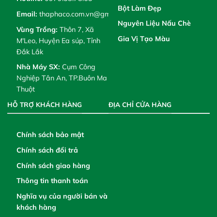
Bột Làm Đẹp
Email:
thaphaco.com.vn@gmail.com
Nguyên Liệu Nấu Chè
Vùng Trồng:
Thôn 7, Xã
Gia Vị Tạo Màu
M'Leo, Huyện Ea súp, Tỉnh
Đắk Lắk
Nhà Máy SX:
Cụm Công
Nghiệp Tân An, TP.Buôn Ma
Thuột
HỖ TRỢ KHÁCH HÀNG
ĐỊA CHỈ CỬA HÀNG
Chính sách bảo mật
Chính sách đổi trả
Chính sách giao hàng
Thông tin thanh toán
Nghĩa vụ của người bán và
khách hàng