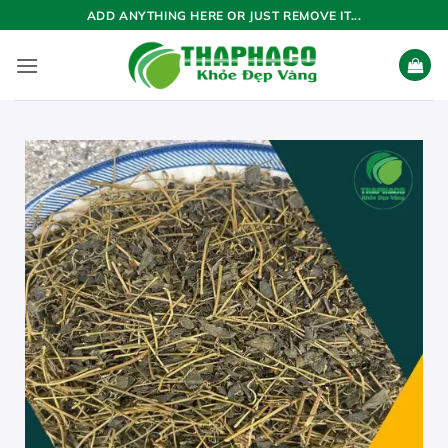
Bỏ
ADD ANYTHING HERE OR JUST REMOVE IT...
qua
nội
dung