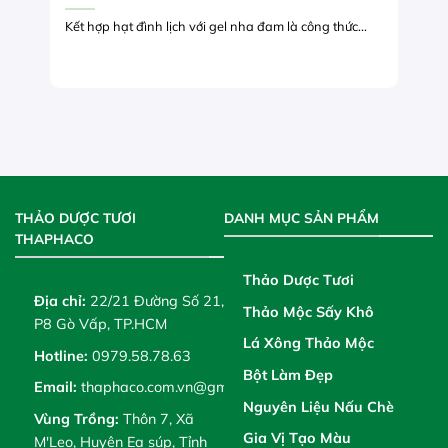
Kết hợp hạt đình lịch với gel nha đam là công thức...
THẢO DƯỢC TƯƠI
DANH MỤC SẢN PHẨM
THAPHACO
Thảo Dược Tươi
Địa chỉ:
22/21 Đường Số 21,
Thảo Mộc Sấy Khô
P8 Gò Vấp, TP.HCM
Lá Xông Thảo Mộc
Hotline:
0979.58.78.63
Bột Làm Đẹp
Email:
thaphaco.com.vn@gmail.com
Nguyên Liệu Nấu Chè
Vùng Trồng:
Thôn 7, Xã
Gia Vị Tạo Màu
M'Leo, Huyện Ea súp, Tỉnh