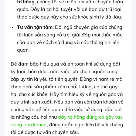
tơ hồng
, chúng tôi sẽ miễn phí vận chuyển toàn
quốc. Đây là cơ hội tuyệt vời để bạn dự trữ loại
thảo dược quý này cho sức khỏe sinh lý dài lâu.
Tư vấn tận tâm:
Đội ngũ chuyên gia của chúng
tôi luôn sẵn sàng hỗ trợ, giải đáp mọi thắc mắc
của bạn về cách sử dụng và các thông tin liên
quan.
Để đảm bảo hiệu quả và an toàn khi sử dụng bất
kỳ loại thảo dược nào, việc lựa chọn nguồn cung
cấp uy tín là yếu tố tiên quyết. Đừng vì ham rẻ mà
chọn phải sản phẩm kém chất lượng, có thể gây
hại cho sức khỏe. Hãy tìm hiểu kỹ về nguồn gốc và
quy trình sản xuất. Nếu bạn vẫn còn băn khoăn về
những vấn đề liên quan đến việc sử dụng, đặc biệt
là những câu hỏi như
dây tơ hồng dùng có gây tác
dụng phụ không
, đừng ngần ngại liên hệ với chúng
tôi để được tư vấn chuyên sâu.