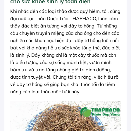
cho sức khỏe sinh lý toàn diện
Khi nhắc đến các loại thảo dược quý hiếm, tôi, cùng
đội ngũ tại Thảo Dược Tươi THAPHACO, luôn cảm
thấy đặc biệt ấn tượng với dây tơ hồng. Từ những
câu chuyện truyền miệng của cha ông cho đến các
nghiên cứu khoa học hiện đại, dây tơ hồng luôn nổi
bật với khả năng hỗ trợ sức khỏe tổng thể, đặc biệt
là sinh lý. Đây không chỉ là một cây thuốc mà còn
là biểu tượng của sự sống mãnh liệt, vươn mình
bám trụ và trao tặng những giá trị dinh dưỡng,
dược tính tuyệt vời. Chúng tôi tin rằng, việc hiểu rõ
về dây tơ hồng sẽ giúp bạn khai thác tối đa tiềm
năng của loại thảo mộc tươi này.