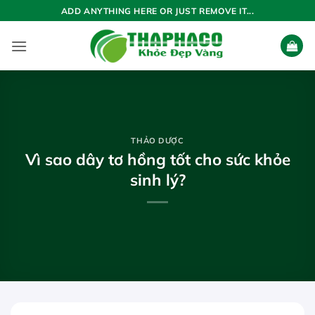
Bỏ
ADD ANYTHING HERE OR JUST REMOVE IT...
qua
nội
dung
THẢO DƯỢC
Vì sao dây tơ hồng tốt cho sức khỏe
sinh lý?