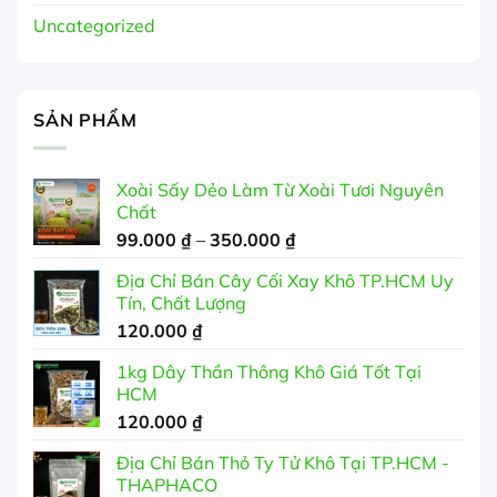
Uncategorized
SẢN PHẨM
Xoài Sấy Dẻo Làm Từ Xoài Tươi Nguyên
Chất
Khoảng
99.000
₫
–
350.000
₫
giá:
Địa Chỉ Bán Cây Cối Xay Khô TP.HCM Uy
từ
Tín, Chất Lượng
99.000 ₫
120.000
₫
đến
350.000 ₫
1kg Dây Thần Thông Khô Giá Tốt Tại
HCM
120.000
₫
Địa Chỉ Bán Thỏ Ty Tử Khô Tại TP.HCM -
THAPHACO