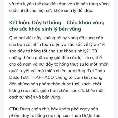
và tập luyện thể dục đều đặn vẫn là nền tảng vững
chắc nhất cho một sức khỏe sinh lý dồi dào.
Kết luận: Dây tơ hồng – Chìa khóa vàng
cho sức khỏe sinh lý bền vững
Qua bài viết này, chúng tôi hy vọng đã cung cấp
cho bạn cái nhìn toàn diện và sâu sắc về lý do “Vì
sao dây tơ hồng tốt cho sức khỏe sinh lý?”. Từ
những thành phần quý giá đến các lợi ích cụ thể
cho cả nam và nữ, dây tơ hồng thực sự là một “món
quà” tuyệt vời mà thiên nhiên ban tặng. Tại Thảo
Dược Tươi THAPHACO, chúng tôi cam kết mang
đến những sản phẩm thảo dược tươi, sạch, chất
lượng cao nhất, giúp bạn chăm sóc sức khỏe một
cách tự nhiên và bền vững.
CTA:
Đừng chần chừ, hãy khám phá ngay sản
phẩm dây tơ hồng cao cấp của Thảo Dược Tươi