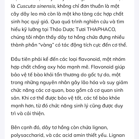
là
Cuscuta sinensis
, không chỉ đơn thuần là một
cây dây leo mà còn là một kho tàng các hợp chất
sinh học quý giá. Qua quá trình nghiên cứu và tìm
hiểu kỹ lưỡng tại Thảo Dược Tươi THAPHACO,
chúng tôi nhận thấy dây tơ hồng chứa đựng nhiều
thành phần “vàng” có tác động tích cực đến cơ thể.
Đầu tiên phải kể đến các loại flavonoid, một nhóm
hợp chất chống oxy hóa mạnh mẽ. Flavonoid giúp
bảo vệ tế bào khỏi tổn thương do gốc tự do, một
trong những nguyên nhân gây lão hóa và suy giảm
chức năng các cơ quan, bao gồm cả cơ quan sinh
sản. Khi cơ thể được bảo vệ tốt, các tế bào khỏe
mạnh hơn, từ đó chức năng sinh lý cũng được duy
trì và cải thiện.
Bên cạnh đó, dây tơ hồng còn chứa lignan,
polysaccharid, và các acid amin thiết yếu. Lignan