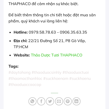
THAPHACO để cảm nhận sự khác biệt.
Để biết thêm thông tin chi tiết hoặc đặt mua sản
phẩm, quý khách vui lòng liên hệ:
Hotline:
0979.58.78.63 – 0906.35.63.35
Địa chỉ:
22/21 Đường Số 21, P8 Gò Vấp,
TP.HCM
Website:
Thảo Dược Tươi THAPHACO
Tags:
#daytohong
#thaoduocsinhly
#thaoduoctuoi
#thaomocthanhloc
#suckhoenam
#suckhoenu
#thaoduoccaocap