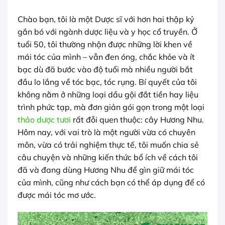
Chào bạn, tôi là một Dược sĩ với hơn hai thập kỷ
gắn bó với ngành dược liệu và y học cổ truyền. Ở
tuổi 50, tôi thường nhận được những lời khen về
mái tóc của mình – vẫn đen óng, chắc khỏe và ít
bạc dù đã bước vào độ tuổi mà nhiều người bắt
đầu lo lắng về tóc bạc, tóc rụng. Bí quyết của tôi
không nằm ở những loại dầu gội đắt tiền hay liệu
trình phức tạp, mà đơn giản gói gọn trong một loại
thảo dược tươi
rất đỗi quen thuộc: cây Hương Nhu.
Hôm nay, với vai trò là một người vừa có chuyên
môn, vừa có trải nghiệm thực tế, tôi muốn chia sẻ
câu chuyện và những kiến thức bổ ích về cách tôi
đã và đang dùng Hương Nhu để gìn giữ mái tóc
của mình, cũng như cách bạn có thể áp dụng để có
được mái tóc mơ ước.