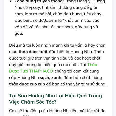
Công dụng truyền thống:
Trong Đông y, Hương
Nhu có vị cay, tính ấm, thường dùng để giải
cảm, làm ra mồ hôi, chữa đau bụng, tiêu chảy.
Đặc biệt, nó được xem là “khắc tinh” của các
vấn đề về tóc như tóc bạc sớm, gãy rụng và
gàu.
Điều mà tôi luôn nhấn mạnh khi tư vấn là hãy chọn
mua
thảo dược tươi
, đặc biệt là Hương Nhu. Thảo
dược tươi giữ trọn vẹn tinh dầu và các hoạt chất
quý giá, mang lại hiệu quả cao nhất. Tại
Thảo
Dược Tươi THAPHACO
, chúng tôi cam kết cung
cấp Hương Nhu
sạch, xanh
, đảm bảo chất lượng
thảo dược cao cấp
để bạn có thể yên tâm sử dụng.
Tại Sao Hương Nhu Lại Hiệu Quả Trong
Việc Chăm Sóc Tóc?
Cơ chế tác động của Hương Nhu lên mái tóc rất đa