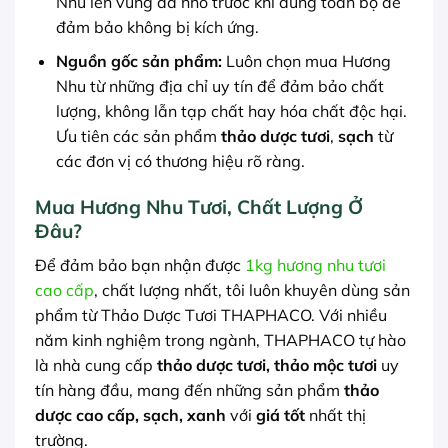
Nhu lên vùng da nhỏ trước khi dùng toàn bộ để
đảm bảo không bị kích ứng.
Nguồn gốc sản phẩm:
Luôn chọn mua Hương
Nhu từ những địa chỉ uy tín để đảm bảo chất
lượng, không lẫn tạp chất hay hóa chất độc hại.
Ưu tiên các sản phẩm
thảo dược tươi
,
sạch
từ
các đơn vị có thương hiệu rõ ràng.
Mua Hương Nhu Tươi, Chất Lượng Ở
Đâu?
Để đảm bảo bạn nhận được
1kg hương nhu tươi
cao cấp
, chất lượng nhất, tôi luôn khuyên dùng sản
phẩm từ Thảo Dược Tươi THAPHACO. Với nhiều
năm kinh nghiệm trong ngành, THAPHACO tự hào
là nhà cung cấp
thảo dược tươi, thảo mộc tươi
uy
tín hàng đầu, mang đến những sản phẩm
thảo
dược cao cấp, sạch, xanh
với
giá tốt
nhất thị
trường.