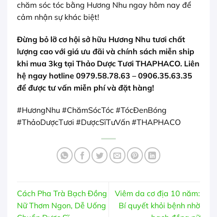
chăm sóc tóc bằng Hương Nhu ngay hôm nay để
cảm nhận sự khác biệt!
Đừng bỏ lỡ cơ hội sở hữu Hương Nhu tươi chất
lượng cao với giá ưu đãi và chính sách miễn ship
khi mua 3kg tại Thảo Dược Tươi THAPHACO. Liên
hệ ngay hotline 0979.58.78.63 – 0906.35.63.35
để được tư vấn miễn phí và đặt hàng!
#HươngNhu #ChămSócTóc #TócĐenBóng
#ThảoDượcTươi #DượcSĩTưVấn #THAPHACO
Cách Pha Trà Bạch Đồng
Viêm da cơ địa 10 năm:
Nữ Thơm Ngon, Dễ Uống
Bí quyết khỏi bệnh nhờ