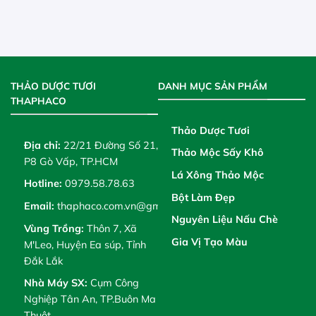
THẢO DƯỢC TƯƠI
DANH MỤC SẢN PHẨM
THAPHACO
Thảo Dược Tươi
Địa chỉ:
22/21 Đường Số 21,
Thảo Mộc Sấy Khô
P8 Gò Vấp, TP.HCM
Lá Xông Thảo Mộc
Hotline:
0979.58.78.63
Bột Làm Đẹp
Email:
thaphaco.com.vn@gmail.com
Nguyên Liệu Nấu Chè
Vùng Trồng:
Thôn 7, Xã
Gia Vị Tạo Màu
M'Leo, Huyện Ea súp, Tỉnh
Đắk Lắk
Nhà Máy SX:
Cụm Công
Nghiệp Tân An, TP.Buôn Ma
Thuột