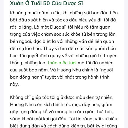
Xuân Ở Tuổi 50 Của Dược Sĩ
Khoảng mười năm trước, khi những sợi bạc đầu tiên
bắt đầu xuất hiện và tóc có dấu hiệu yếu đi, tôi đã
rất lo lắng. Là một Dược sĩ, tôi hiểu rõ tầm quan
trọng của việc chăm sóc sức khỏe từ bên trong lẫn
bên ngoài, đặc biệt là với những vấn đề liên quan
đến sự lão hóa. Thay vì tìm đến các sản phẩm hóa
học, tôi quyết định quay về với những giá trị truyền
thống, những loại
thảo mộc tươi
mà tôi đã nghiên
cứu suốt bao năm. Và Hương Nhu chính là “người
bạn đồng hành” tuyệt vời nhất trong hành trình
này.
Không chỉ giúp tóc tôi giữ được màu đen tự nhiên,
Hương Nhu còn kích thích tóc mọc dày hơn, giảm
gãy rụng đáng kể và mang lại cảm giác thư thái,
sảng khoái mỗi khi gội đầu. Tôi tin rằng, với sự hiểu
biết đúng đắn và cách dùng kiên trì, bất kỳ ai cũng