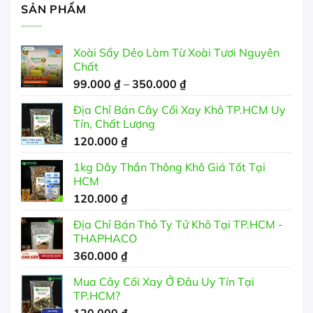
SẢN PHẨM
Xoài Sấy Dẻo Làm Từ Xoài Tươi Nguyên
Chất
Khoảng
99.000
₫
–
350.000
₫
giá:
Địa Chỉ Bán Cây Cối Xay Khô TP.HCM Uy
từ
Tín, Chất Lượng
99.000 ₫
120.000
₫
đến
350.000 ₫
1kg Dây Thần Thông Khô Giá Tốt Tại
HCM
120.000
₫
Địa Chỉ Bán Thỏ Ty Tử Khô Tại TP.HCM -
THAPHACO
360.000
₫
Mua Cây Cối Xay Ở Đâu Uy Tín Tại
TP.HCM?