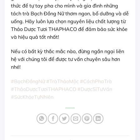
thức để tự tay pha cho mình và gia đình những
tách trà Bạch Đồng Nữ thơm ngon, bổ dưỡng và dễ
uống. Hãy luôn lựa chọn nguyên liệu chất lượng từ
Thảo Dược Tươi THAPHACO để đảm bảo sức khỏe
và hiệu quả tốt nhất!
Nếu có bất kỳ thắc mắc nào, đừng ngần ngại liên
hệ với chúng tôi để được tư vấn chuyên sâu hơn
nhé!
#BạchĐồngNữ #TràThảoMộc #CáchPhaTrà
#ThảoDượcTươiTHAPHACO #DượcSĩTưVấn
#SứcKhỏeTựNhiên