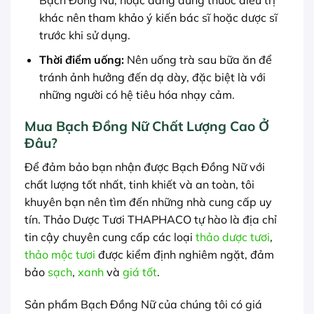
Bạch Đồng Nữ, hoặc đang dùng thuốc điều trị
khác nên tham khảo ý kiến bác sĩ hoặc dược sĩ
trước khi sử dụng.
Thời điểm uống:
Nên uống trà sau bữa ăn để
tránh ảnh hưởng đến dạ dày, đặc biệt là với
những người có hệ tiêu hóa nhạy cảm.
Mua Bạch Đồng Nữ Chất Lượng Cao Ở
Đâu?
Để đảm bảo bạn nhận được Bạch Đồng Nữ với
chất lượng tốt nhất, tinh khiết và an toàn, tôi
khuyên bạn nên tìm đến những nhà cung cấp uy
tín. Thảo Dược Tươi THAPHACO tự hào là địa chỉ
tin cậy chuyên cung cấp các loại
thảo dược tươi
,
thảo mộc tươi
được kiểm định nghiêm ngặt, đảm
bảo
sạch
,
xanh
và
giá tốt
.
Sản phẩm Bạch Đồng Nữ của chúng tôi có giá