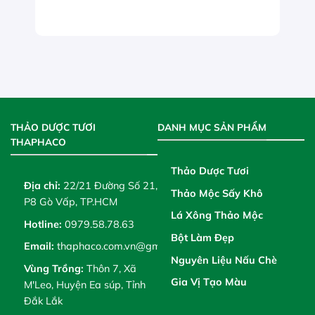
THẢO DƯỢC TƯƠI
DANH MỤC SẢN PHẨM
THAPHACO
Thảo Dược Tươi
Địa chỉ:
22/21 Đường Số 21,
Thảo Mộc Sấy Khô
P8 Gò Vấp, TP.HCM
Lá Xông Thảo Mộc
Hotline:
0979.58.78.63
Bột Làm Đẹp
Email:
thaphaco.com.vn@gmail.com
Nguyên Liệu Nấu Chè
Vùng Trồng:
Thôn 7, Xã
Gia Vị Tạo Màu
M'Leo, Huyện Ea súp, Tỉnh
Đắk Lắk