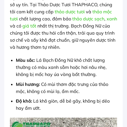
sở uy tín. Tại Thảo Dược Tươi THAPHACO, chúng
tôi cam kết cung cấp
thảo dược tươi
và
thảo mộc
tươi
chất lượng cao, đảm bảo
thảo dược sạch
,
xanh
và có
giá tốt
nhất thị trường. Bạch Đồng Nữ của
chúng tôi được thu hái cẩn thận, trải qua quy trình
sơ chế và sấy khô đạt chuẩn, giữ nguyên dược tính
và hương thơm tự nhiên.
Màu sắc:
Lá Bạch Đồng Nữ khô chất lượng
thường có màu xanh sẫm hoặc hơi nâu nhẹ,
không bị mốc hay úa vàng bất thường.
Mùi hương:
Có mùi thơm đặc trưng của thảo
mộc, không có mùi lạ, ẩm mốc.
Độ khô:
Lá khô giòn, dễ bẻ gãy, không bị dẻo
hay ẩm ướt.