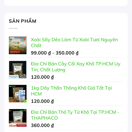
SẢN PHẨM
Xoài Sấy Dẻo Làm Từ Xoài Tươi Nguyên
Chất
Khoảng
99.000
₫
–
350.000
₫
giá:
Địa Chỉ Bán Cây Cối Xay Khô TP.HCM Uy
từ
Tín, Chất Lượng
99.000 ₫
120.000
₫
đến
350.000 ₫
1kg Dây Thần Thông Khô Giá Tốt Tại
HCM
120.000
₫
Địa Chỉ Bán Thỏ Ty Tử Khô Tại TP.HCM -
THAPHACO
360.000
₫