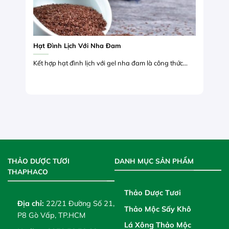
Hạt Đình Lịch Với Nha Đam
Kết hợp hạt đình lịch với gel nha đam là công thức...
THẢO DƯỢC TƯƠI
DANH MỤC SẢN PHẨM
THAPHACO
Thảo Dược Tươi
Địa chỉ:
22/21 Đường Số 21,
Thảo Mộc Sấy Khô
P8 Gò Vấp, TP.HCM
Lá Xông Thảo Mộc