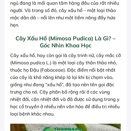
ngủ đang là mối quan tâm hàng đầu của rất nhiều
người. Và trong số đó, cây xấu hổ – một loại thảo
mộc dân dã – nổi lên như một tiềm năng đầy hứa
hẹn.
Cây Xấu Hổ (Mimosa Pudica) Là Gì? –
Góc Nhìn Khoa Học
Cây xấu hổ, hay còn gọi là cây trinh nữ, cây mắc cỡ
(Mimosa pudica L.) là một loại cây thân thảo nhỏ,
thuộc họ Đậu (Fabaceae). Đặc điểm nổi bật nhất
của cây là khả năng khép lá lại khi bị chạm vào,
giống như đang “xấu hổ”, đã tạo nên tên gọi đặc
trưng cho nó. Cây phân bố rộng rãi ở các vùng
nhiệt đới, cận nhiệt đới và đã được sử dụng trong y
học cổ truyền ở nhiều nền văn hóa để điều trị nhiều
loại bệnh khác nhau.