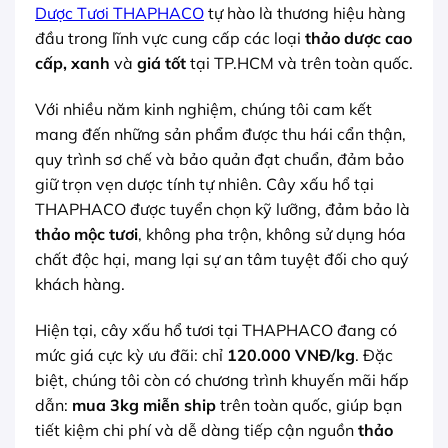
Dược Tươi THAPHACO
tự hào là thương hiệu hàng
đầu trong lĩnh vực cung cấp các loại
thảo dược cao
cấp, xanh
và
giá tốt
tại TP.HCM và trên toàn quốc.
Với nhiều năm kinh nghiệm, chúng tôi cam kết
mang đến những sản phẩm được thu hái cẩn thận,
quy trình sơ chế và bảo quản đạt chuẩn, đảm bảo
giữ trọn vẹn dược tính tự nhiên. Cây xấu hổ tại
THAPHACO được tuyển chọn kỹ lưỡng, đảm bảo là
thảo mộc tươi
, không pha trộn, không sử dụng hóa
chất độc hại, mang lại sự an tâm tuyệt đối cho quý
khách hàng.
Hiện tại, cây xấu hổ tươi tại THAPHACO đang có
mức giá cực kỳ ưu đãi: chỉ
120.000 VNĐ/kg
. Đặc
biệt, chúng tôi còn có chương trình khuyến mãi hấp
dẫn:
mua 3kg miễn ship
trên toàn quốc, giúp bạn
tiết kiệm chi phí và dễ dàng tiếp cận nguồn
thảo