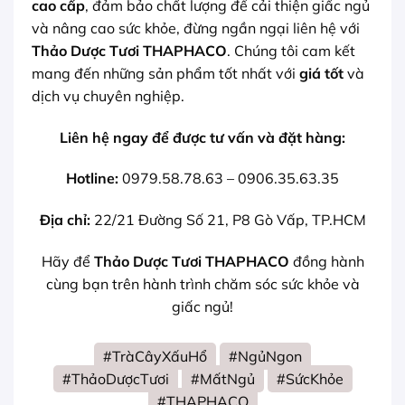
cao cấp
, đảm bảo chất lượng để cải thiện giấc ngủ
và nâng cao sức khỏe, đừng ngần ngại liên hệ với
Thảo Dược Tươi THAPHACO
. Chúng tôi cam kết
mang đến những sản phẩm tốt nhất với
giá tốt
và
dịch vụ chuyên nghiệp.
Liên hệ ngay để được tư vấn và đặt hàng:
Hotline:
0979.58.78.63 – 0906.35.63.35
Địa chỉ:
22/21 Đường Số 21, P8 Gò Vấp, TP.HCM
Hãy để
Thảo Dược Tươi THAPHACO
đồng hành
cùng bạn trên hành trình chăm sóc sức khỏe và
giấc ngủ!
#TràCâyXấuHổ
#NgủNgon
#ThảoDượcTươi
#MấtNgủ
#SứcKhỏe
#THAPHACO