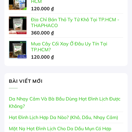
HCM
120.000
₫
Địa Chỉ Bán Thỏ Ty Tử Khô Tại TP.HCM -
THAPHACO
360.000
₫
Mua Cây Cối Xay Ở Đâu Uy Tín Tại
TP.HCM?
120.000
₫
BÀI VIẾT MỚI
Da Nhạy Cảm Và Bà Bầu Dùng Hạt Đình Lịch Được
Không?
Hạt Đình Lịch Hợp Da Nào? (Khô, Dầu, Nhạy Cảm)
Mặt Nạ Hạt Đình Lịch Cho Da Dầu Mụn Có Hợp