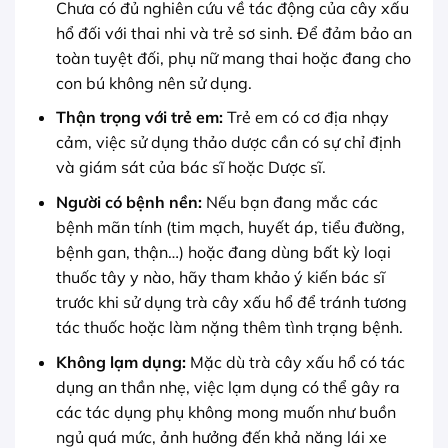
Chưa có đủ nghiên cứu về tác động của cây xấu
hổ đối với thai nhi và trẻ sơ sinh. Để đảm bảo an
toàn tuyệt đối, phụ nữ mang thai hoặc đang cho
con bú không nên sử dụng.
Thận trọng với trẻ em:
Trẻ em có cơ địa nhạy
cảm, việc sử dụng thảo dược cần có sự chỉ định
và giám sát của bác sĩ hoặc Dược sĩ.
Người có bệnh nền:
Nếu bạn đang mắc các
bệnh mãn tính (tim mạch, huyết áp, tiểu đường,
bệnh gan, thận…) hoặc đang dùng bất kỳ loại
thuốc tây y nào, hãy tham khảo ý kiến bác sĩ
trước khi sử dụng trà cây xấu hổ để tránh tương
tác thuốc hoặc làm nặng thêm tình trạng bệnh.
Không lạm dụng:
Mặc dù trà cây xấu hổ có tác
dụng an thần nhẹ, việc lạm dụng có thể gây ra
các tác dụng phụ không mong muốn như buồn
ngủ quá mức, ảnh hưởng đến khả năng lái xe