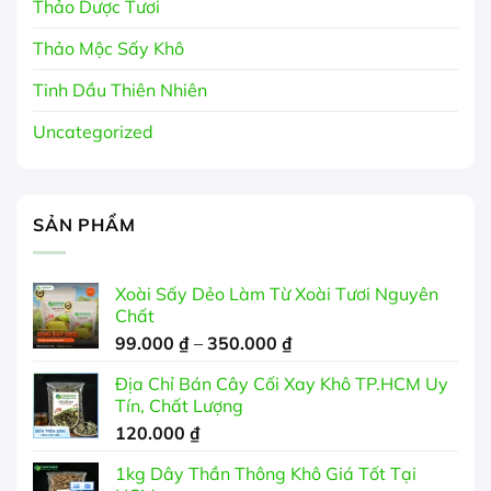
Thảo Dược Tươi
Thảo Mộc Sấy Khô
Tinh Dầu Thiên Nhiên
Uncategorized
SẢN PHẨM
Xoài Sấy Dẻo Làm Từ Xoài Tươi Nguyên
Chất
Khoảng
99.000
₫
–
350.000
₫
giá:
Địa Chỉ Bán Cây Cối Xay Khô TP.HCM Uy
từ
Tín, Chất Lượng
99.000 ₫
120.000
₫
đến
350.000 ₫
1kg Dây Thần Thông Khô Giá Tốt Tại