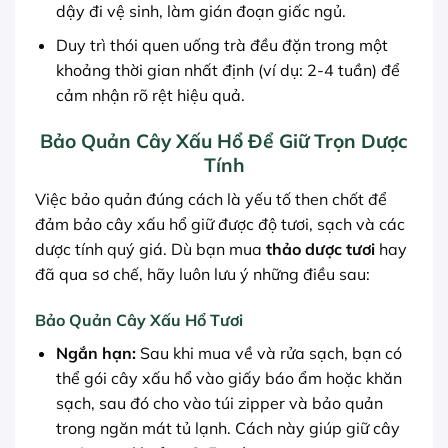
dậy đi vệ sinh, làm gián đoạn giấc ngủ.
Duy trì thói quen uống trà đều đặn trong một
khoảng thời gian nhất định (ví dụ: 2-4 tuần) để
cảm nhận rõ rệt hiệu quả.
Bảo Quản Cây Xấu Hổ Để Giữ Trọn Dược
Tính
Việc bảo quản đúng cách là yếu tố then chốt để
đảm bảo cây xấu hổ giữ được độ tươi, sạch và các
dược tính quý giá. Dù bạn mua
thảo dược tươi
hay
đã qua sơ chế, hãy luôn lưu ý những điều sau:
Bảo Quản Cây Xấu Hổ Tươi
Ngắn hạn:
Sau khi mua về và rửa sạch, bạn có
thể gói cây xấu hổ vào giấy báo ẩm hoặc khăn
sạch, sau đó cho vào túi zipper và bảo quản
trong ngăn mát tủ lạnh. Cách này giúp giữ cây