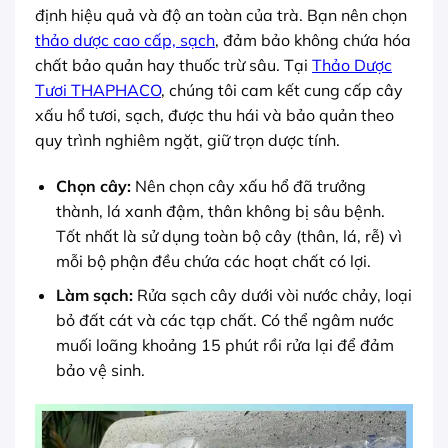
định hiệu quả và độ an toàn của trà. Bạn nên chọn
thảo dược cao cấp, sạch
, đảm bảo không chứa hóa
chất bảo quản hay thuốc trừ sâu. Tại
Thảo Dược
Tươi THAPHACO
, chúng tôi cam kết cung cấp cây
xấu hổ tươi, sạch, được thu hái và bảo quản theo
quy trình nghiêm ngặt, giữ trọn dược tính.
Chọn cây:
Nên chọn cây xấu hổ đã trưởng
thành, lá xanh đậm, thân không bị sâu bệnh.
Tốt nhất là sử dụng toàn bộ cây (thân, lá, rễ) vì
mỗi bộ phận đều chứa các hoạt chất có lợi.
Làm sạch:
Rửa sạch cây dưới vòi nước chảy, loại
bỏ đất cát và các tạp chất. Có thể ngâm nước
muối loãng khoảng 15 phút rồi rửa lại để đảm
bảo vệ sinh.