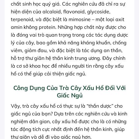
chất sinh học quý giá. Các nghiên cứu đã chỉ ra sự
hiện diện của alcaloid, flavonoid, glycoside,
terpenoid, và đặc biệt là mimosine – một loại axit
amin không protein. Những hợp chất này được cho
là đóng vai trò quan trọng trong các tác dụng dược
lý của cây, bao gồm khả năng kháng khuẩn, chống
viêm, giảm đau, và đặc biệt là tác dụng an thần,
hỗ trợ thư giãn hệ thần kinh trung ương. Đây chính
là cơ sở khoa học để nhiều người tin rằng cây xấu
hổ có thể giúp cải thiện giấc ngủ.
Công Dụng Của Trà Cây Xấu Hổ Đối Với
Giấc Ngủ
Vậy, trà cây xấu hổ có thực sự là “thần dược” cho
giấc ngủ của bạn? Dựa trên các nghiên cứu và kinh
nghiệm dân gian, cây xấu hổ được cho là có những
tác động tích cực nhất định đến hệ thần kinh, giúp
thư giãn và dễ đi vào giấc ngủ hơn.