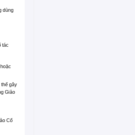
g dùng
 tác
 hoặc
 thể gây
ng Giảo
iảo Cổ