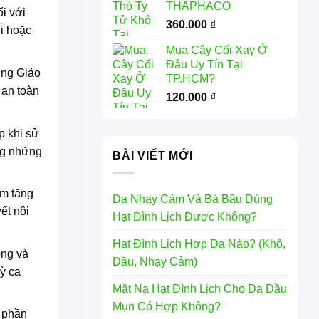
THAPHACO
i với
360.000
₫
hi hoặc
Mua Cây Cối Xay Ở
Đâu Uy Tín Tại
ụng Giảo
TP.HCM?
 an toàn
120.000
₫
p khi sử
ong những
BÀI VIẾT MỚI
àm tăng
Da Nhạy Cảm Và Bà Bầu Dùng
ết nội
Hạt Đình Lịch Được Không?
Hạt Đình Lịch Hợp Da Nào? (Khô,
ong và
Dầu, Nhạy Cảm)
ỳ ca
Mặt Nạ Hạt Đình Lịch Cho Da Dầu
Mụn Có Hợp Không?
 phần