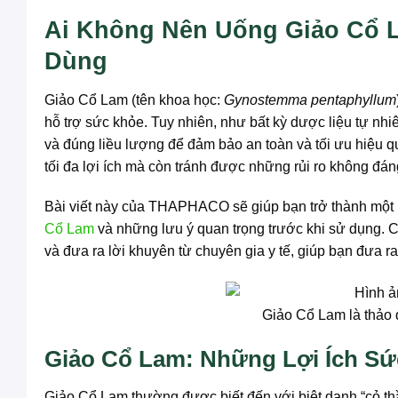
Ai Không Nên Uống Giảo Cổ 
Dùng
Giảo Cổ Lam (tên khoa học:
Gynostemma pentaphyllum
hỗ trợ sức khỏe. Tuy nhiên, như bất kỳ dược liệu tự n
và đúng liều lượng để đảm bảo an toàn và tối ưu hiệu q
tối đa lợi ích mà còn tránh được những rủi ro không đán
Bài viết này của THAPHACO sẽ giúp bạn trở thành một n
Cổ Lam
và những lưu ý quan trọng trước khi sử dụng. Ch
và đưa ra lời khuyên từ chuyên gia y tế, giúp bạn đưa r
Giảo Cổ Lam là thảo
Giảo Cổ Lam: Những Lợi Ích Sứ
Giảo Cổ Lam thường được biết đến với biệt danh “cỏ 