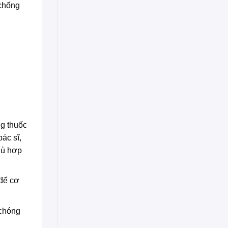
 chống
ng thuốc
ác sĩ,
hù hợp
để cơ
 chóng