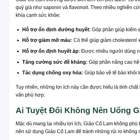
quý giá như saponin và flavonoit. Theo nhiều nghiên c
khía cạnh sức khỏe:
Hỗ trợ ổn định đường huyết:
Góp phần giúp kiểm s
Hỗ trợ giảm mỡ máu:
Có thể giúp giảm cholesterol x
Hỗ trợ ổn định huyết áp:
Được nhiều người dùng như
Tăng cường sức đề kháng:
Góp phần nâng cao hệ m
Tác dụng chống oxy hóa:
Giúp bảo vệ tế bào khỏi 
Tuy nhiên, những lợi ích này cần được hiểu là tính chất
vấn phù hợp.
Ai Tuyệt Đối Không Nên Uống 
Mặc dù mang lại nhiều lợi ích, Giảo Cổ Lam không phù h
nên sử dụng Giảo Cổ Lam để tránh những rủi ro không