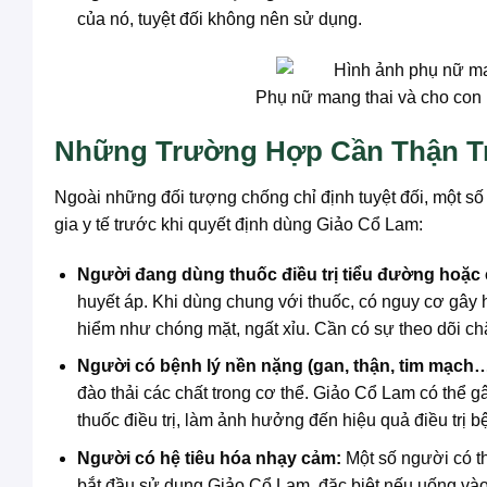
của nó, tuyệt đối không nên sử dụng.
Phụ nữ mang thai và cho con
Những Trường Hợp Cần Thận T
Ngoài những đối tượng chống chỉ định tuyệt đối, một số
gia y tế trước khi quyết định dùng Giảo Cổ Lam:
Người đang dùng thuốc điều trị tiểu đường hoặc 
huyết áp. Khi dùng chung với thuốc, có nguy cơ gây
hiểm như chóng mặt, ngất xỉu. Cần có sự theo dõi chặ
Người có bệnh lý nền nặng (gan, thận, tim mạch…
đào thải các chất trong cơ thể. Giảo Cổ Lam có thể 
thuốc điều trị, làm ảnh hưởng đến hiệu quả điều trị b
Người có hệ tiêu hóa nhạy cảm:
Một số người có th
bắt đầu sử dụng Giảo Cổ Lam, đặc biệt nếu uống vào 