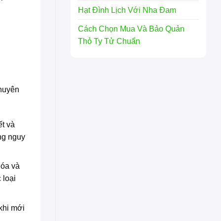
Hạt Đình Lịch Với Nha Đam
Cách Chọn Mua Và Bảo Quản
Thỏ Ty Tử Chuẩn
chuyên
t và
ng nguy
hóa và
 loại
khi mới