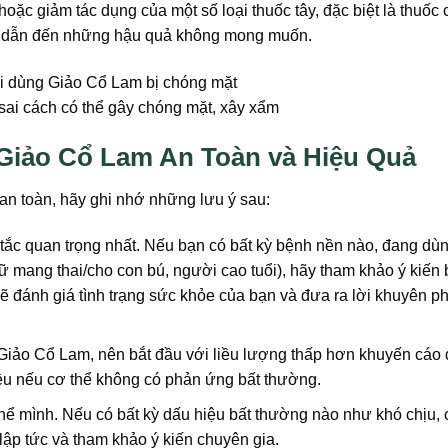
oặc giảm tác dụng của một số loại thuốc tây, đặc biệt là thuốc
p, dẫn đến những hậu quả không mong muốn.
ai cách có thể gây chóng mặt, xây xẩm
Giảo Cổ Lam An Toàn và Hiệu Quả
an toàn, hãy ghi nhớ những lưu ý sau:
tắc quan trọng nhất. Nếu bạn có bất kỳ bệnh nền nào, đang dù
 mang thai/cho con bú, người cao tuổi), hãy tham khảo ý kiến b
sẽ đánh giá tình trạng sức khỏe của bạn và đưa ra lời khuyên p
Giảo Cổ Lam, nên bắt đầu với liều lượng thấp hơn khuyến cáo 
 liều nếu cơ thể không có phản ứng bất thường.
hể mình. Nếu có bất kỳ dấu hiệu bất thường nào như khó chịu,
ập tức và tham khảo ý kiến chuyên gia.