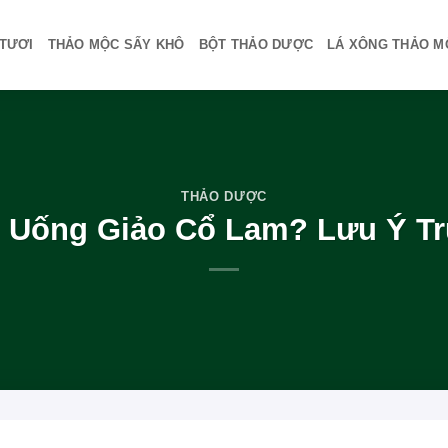
TƯƠI
THẢO MỘC SẤY KHÔ
BỘT THẢO DƯỢC
LÁ XÔNG THẢO M
THẢO DƯỢC
 Uống Giảo Cổ Lam? Lưu Ý T