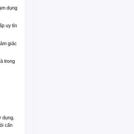
lạm dụng
p uy tín
cảm giác
à trong
ử dụng.
ói cẩn