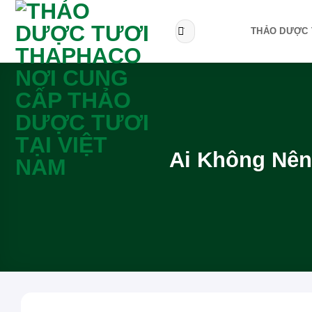
Bỏ
qua
Tìm
THẢO DƯỢC 
kiếm:
nội
dung
Ai Không Nên