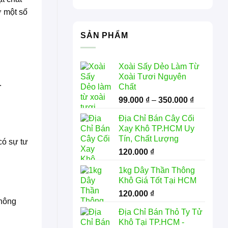
ợ một số
SẢN PHẨM
Xoài Sấy Dẻo Làm Từ
Xoài Tươi Nguyên
.
Chất
Khoảng
99.000
₫
–
350.000
₫
giá:
Địa Chỉ Bán Cây Cối
từ
Xay Khô TP.HCM Uy
99.000 ₫
Tín, Chất Lượng
có sự tư
đến
120.000
₫
350.000 
1kg Dây Thần Thông
Khô Giá Tốt Tại HCM
120.000
₫
không
Địa Chỉ Bán Thỏ Ty Tử
Khô Tại TP.HCM -