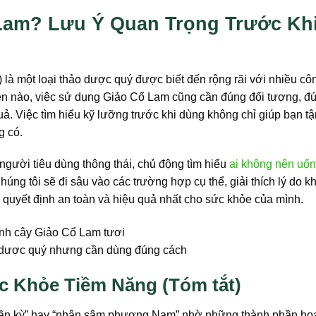
Lam? Lưu Ý Quan Trọng Trước Kh
) là một loại thảo dược quý được biết đến rộng rãi với nhiều c
hiên nào, việc sử dụng Giảo Cổ Lam cũng cần đúng đối tượng, đ
uả. Việc tìm hiểu kỹ lưỡng trước khi dùng không chỉ giúp bạn t
g có.
gười tiêu dùng thông thái, chủ động tìm hiểu
ai không nên uố
úng tôi sẽ đi sâu vào các trường hợp cụ thể, giải thích lý do k
a quyết định an toàn và hiệu quả nhất cho sức khỏe của mình.
 dược quý nhưng cần dùng đúng cách
c Khỏe Tiềm Năng (Tóm tắt)
thần kỳ” hay “nhân sâm phương Nam” nhờ những thành phần hoạ