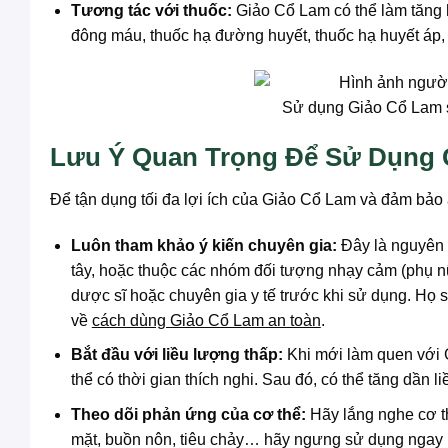
Tương tác với thuốc:
Giảo Cổ Lam có thể làm tăng h
đông máu, thuốc hạ đường huyết, thuốc hạ huyết á
Sử dụng Giảo Cổ Lam s
Lưu Ý Quan Trọng Để Sử Dụng 
Để tận dụng tối đa lợi ích của Giảo Cổ Lam và đảm bảo 
Luôn tham khảo ý kiến chuyên gia:
Đây là nguyên 
tây, hoặc thuộc các nhóm đối tượng nhạy cảm (phụ nữ
dược sĩ hoặc chuyên gia y tế trước khi sử dụng. Họ 
về
cách dùng Giảo Cổ Lam an toàn
.
Bắt đầu với liều lượng thấp:
Khi mới làm quen với 
thể có thời gian thích nghi. Sau đó, có thể tăng dần
Theo dõi phản ứng của cơ thể:
Hãy lắng nghe cơ t
mặt, buồn nôn, tiêu chảy… hãy ngưng sử dụng ngay l