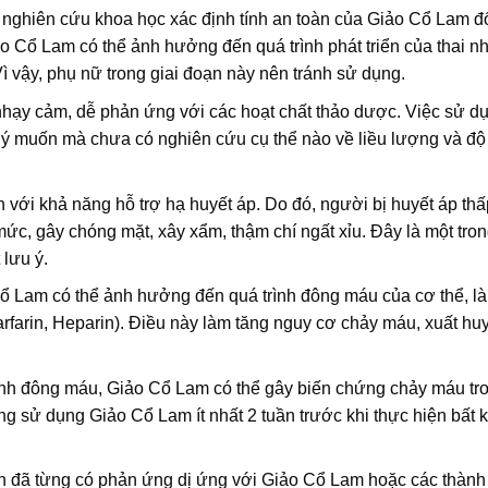
nghiên cứu khoa học xác định tính an toàn của Giảo Cổ Lam đố
ảo Cổ Lam có thể ảnh hưởng đến quá trình phát triển của thai n
ì vậy, phụ nữ trong giai đoạn này nên tránh sử dụng.
nhạy cảm, dễ phản ứng với các hoạt chất thảo dược. Việc sử d
 ý muốn mà chưa có nghiên cứu cụ thể nào về liều lượng và độ
với khả năng hỗ trợ hạ huyết áp. Do đó, người bị huyết áp thấ
mức, gây chóng mặt, xây xẩm, thậm chí ngất xỉu. Đây là một tr
 lưu ý.
 Lam có thể ảnh hưởng đến quá trình đông máu của cơ thể, l
farin, Heparin). Điều này làm tăng nguy cơ chảy máu, xuất huy
ình đông máu, Giảo Cổ Lam có thể gây biến chứng chảy máu tr
 sử dụng Giảo Cổ Lam ít nhất 2 tuần trước khi thực hiện bất k
 đã từng có phản ứng dị ứng với Giảo Cổ Lam hoặc các thành