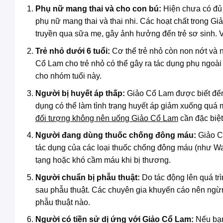
Phụ nữ mang thai và cho con bú:
Hiện chưa có đủ 
phụ nữ mang thai và thai nhi. Các hoạt chất trong Gi
truyền qua sữa mẹ, gây ảnh hưởng đến trẻ sơ sinh. V
Trẻ nhỏ dưới 6 tuổi:
Cơ thể trẻ nhỏ còn non nớt và 
Cổ Lam cho trẻ nhỏ có thể gây ra tác dụng phụ ngoài
cho nhóm tuổi này.
Người bị huyết áp thấp:
Giảo Cổ Lam được biết đến 
dụng có thể làm tình trạng huyết áp giảm xuống quá 
đối tượng không nên uống Giảo Cổ Lam
cần đặc biệt
Người đang dùng thuốc chống đông máu:
Giảo Cổ
tác dụng của các loại thuốc chống đông máu (như War
tạng hoặc khó cầm máu khi bị thương.
Người chuẩn bị phẫu thuật:
Do tác động lên quá tr
sau phẫu thuật. Các chuyên gia khuyến cáo nên ngừng
phẫu thuật nào.
Người có tiền sử dị ứng với Giảo Cổ Lam:
Nếu bạn