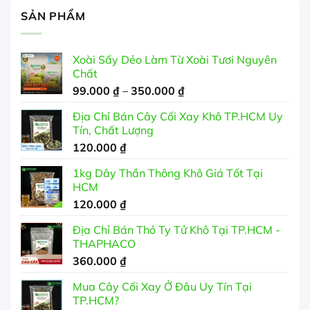
SẢN PHẨM
Xoài Sấy Dẻo Làm Từ Xoài Tươi Nguyên
Chất
Khoảng
99.000
₫
–
350.000
₫
giá:
Địa Chỉ Bán Cây Cối Xay Khô TP.HCM Uy
từ
Tín, Chất Lượng
99.000 ₫
120.000
₫
đến
350.000 ₫
1kg Dây Thần Thông Khô Giá Tốt Tại
HCM
120.000
₫
Địa Chỉ Bán Thỏ Ty Tử Khô Tại TP.HCM -
THAPHACO
360.000
₫
Mua Cây Cối Xay Ở Đâu Uy Tín Tại
TP.HCM?