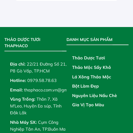
THẢO DƯỢC TƯƠI
DANH MỤC SẢN PHẨM
THAPHACO
Thảo Dược Tươi
Địa chỉ:
22/21 Đường Số 21,
Thảo Mộc Sấy Khô
P8 Gò Vấp, TP.HCM
Lá Xông Thảo Mộc
Hotline:
0979.58.78.63
Bột Làm Đẹp
Email:
thaphaco.com.vn@gmail.com
Nguyên Liệu Nấu Chè
Vùng Trồng:
Thôn 7, Xã
Gia Vị Tạo Màu
M'Leo, Huyện Ea súp, Tỉnh
Đắk Lắk
Nhà Máy SX:
Cụm Công
Nghiệp Tân An, TP.Buôn Ma