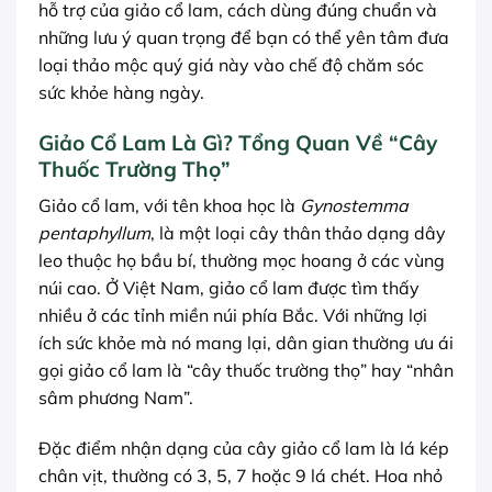
hỗ trợ của giảo cổ lam, cách dùng đúng chuẩn và
những lưu ý quan trọng để bạn có thể yên tâm đưa
loại thảo mộc quý giá này vào chế độ chăm sóc
sức khỏe hàng ngày.
Giảo Cổ Lam Là Gì? Tổng Quan Về “Cây
Thuốc Trường Thọ”
Giảo cổ lam, với tên khoa học là
Gynostemma
pentaphyllum
, là một loại cây thân thảo dạng dây
leo thuộc họ bầu bí, thường mọc hoang ở các vùng
núi cao. Ở Việt Nam, giảo cổ lam được tìm thấy
nhiều ở các tỉnh miền núi phía Bắc. Với những lợi
ích sức khỏe mà nó mang lại, dân gian thường ưu ái
gọi giảo cổ lam là “cây thuốc trường thọ” hay “nhân
sâm phương Nam”.
Đặc điểm nhận dạng của cây giảo cổ lam là lá kép
chân vịt, thường có 3, 5, 7 hoặc 9 lá chét. Hoa nhỏ