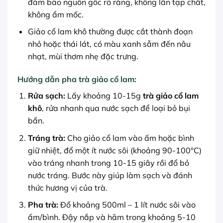
đảm bảo nguồn gốc rõ ràng, không lẫn tạp chất,
không ẩm mốc.
Giảo cổ lam khô thường được cắt thành đoạn
nhỏ hoặc thái lát, có màu xanh sẫm đến nâu
nhạt, mùi thơm nhẹ đặc trưng.
Hướng dẫn pha trà giảo cổ lam:
Rửa sạch:
Lấy khoảng 10-15g
trà giảo cổ lam
khô
, rửa nhanh qua nước sạch để loại bỏ bụi
bẩn.
Tráng trà:
Cho giảo cổ lam vào ấm hoặc bình
giữ nhiệt, đổ một ít nước sôi (khoảng 90-100°C)
vào tráng nhanh trong 10-15 giây rồi đổ bỏ
nước tráng. Bước này giúp làm sạch và đánh
thức hương vị của trà.
Pha trà:
Đổ khoảng 500ml – 1 lít nước sôi vào
ấm/bình. Đậy nắp và hãm trong khoảng 5-10