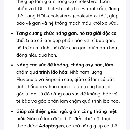
thể giúp làm giảm nồng độ cholesterol toàn
phần và LDL-cholesterol (cholesterol xấu), đồng
thời tăng HDL-cholesterol (cholesterol tốt), giúp
bảo vệ gan và hệ thống mạch máu khỏi xơ vữa.
Tăng cường chức năng gan, hỗ trợ giải độc cơ
thể:
Giảo cổ lam góp phần bảo vệ tế bào gan,
hỗ trợ quá trình thải độc của gan, giúp gan hoạt
động hiệu quả hơn.
Nâng cao sức đề kháng, chống oxy hóa, làm
chậm quá trình lão hóa:
Nhờ hàm lượng
Flavonoid và Saponin cao, giảo cổ lam có đặc
tính chống oxy hóa mạnh, giúp trung hòa các
gốc tự do, từ đó nâng cao sức đề kháng, bảo vệ
tế bào và góp phần làm chậm quá trình lão hóa.
Giúp cải thiện giấc ngủ, giảm căng thẳng mệt
mỏi:
Giảo cổ lam được biết đến như một loại
thảo dược
Adaptogen
, có khả năng giúp cơ thể