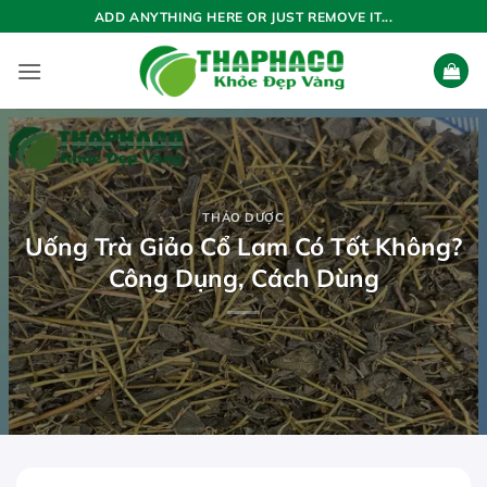
Bỏ
ADD ANYTHING HERE OR JUST REMOVE IT...
qua
nội
dung
THẢO DƯỢC
Uống Trà Giảo Cổ Lam Có Tốt Không?
Công Dụng, Cách Dùng