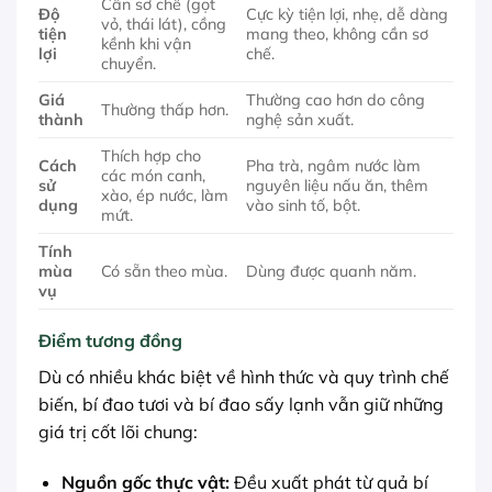
Cần sơ chế (gọt
Độ
Cực kỳ tiện lợi, nhẹ, dễ dàng
vỏ, thái lát), cồng
tiện
mang theo, không cần sơ
kềnh khi vận
lợi
chế.
chuyển.
Giá
Thường cao hơn do công
Thường thấp hơn.
thành
nghệ sản xuất.
Thích hợp cho
Cách
Pha trà, ngâm nước làm
các món canh,
sử
nguyên liệu nấu ăn, thêm
xào, ép nước, làm
dụng
vào sinh tố, bột.
mứt.
Tính
mùa
Có sẵn theo mùa.
Dùng được quanh năm.
vụ
Điểm tương đồng
Dù có nhiều khác biệt về hình thức và quy trình chế
biến, bí đao tươi và bí đao sấy lạnh vẫn giữ những
giá trị cốt lõi chung:
Nguồn gốc thực vật:
Đều xuất phát từ quả bí