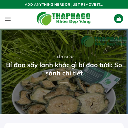
Bỏ
ADD ANYTHING HERE OR JUST REMOVE IT...
qua
nội
dung
THẢO DƯỢC
Bí đao sấy lạnh khác gì bí đao tươi: So
sánh chi tiết