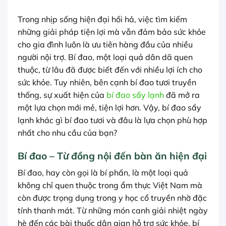
Trong nhịp sống hiện đại hối hả, việc tìm kiếm
những giải pháp tiện lợi mà vẫn đảm bảo sức khỏe
cho gia đình luôn là ưu tiên hàng đầu của nhiều
người nội trợ. Bí đao, một loại quả dân dã quen
thuộc, từ lâu đã được biết đến với nhiều lợi ích cho
sức khỏe. Tuy nhiên, bên cạnh bí đao tươi truyền
thống, sự xuất hiện của
bí đao sấy lạnh
đã mở ra
một lựa chọn mới mẻ, tiện lợi hơn. Vậy, bí đao sấy
lạnh khác gì bí đao tươi và đâu là lựa chọn phù hợp
nhất cho nhu cầu của bạn?
Bí đao – Từ đồng nội đến bàn ăn hiện đại
Bí đao, hay còn gọi là bí phấn, là một loại quả
không chỉ quen thuộc trong ẩm thực Việt Nam mà
còn được trọng dụng trong y học cổ truyền nhờ đặc
tính thanh mát. Từ những món canh giải nhiệt ngày
hè đến các bài thuốc dân gian hỗ trợ sức khỏe, bí