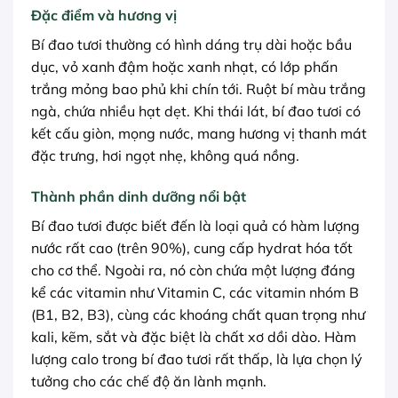
Đặc điểm và hương vị
Bí đao tươi thường có hình dáng trụ dài hoặc bầu
dục, vỏ xanh đậm hoặc xanh nhạt, có lớp phấn
trắng mỏng bao phủ khi chín tới. Ruột bí màu trắng
ngà, chứa nhiều hạt dẹt. Khi thái lát, bí đao tươi có
kết cấu giòn, mọng nước, mang hương vị thanh mát
đặc trưng, hơi ngọt nhẹ, không quá nồng.
Thành phần dinh dưỡng nổi bật
Bí đao tươi được biết đến là loại quả có hàm lượng
nước rất cao (trên 90%), cung cấp hydrat hóa tốt
cho cơ thể. Ngoài ra, nó còn chứa một lượng đáng
kể các vitamin như Vitamin C, các vitamin nhóm B
(B1, B2, B3), cùng các khoáng chất quan trọng như
kali, kẽm, sắt và đặc biệt là chất xơ dồi dào. Hàm
lượng calo trong bí đao tươi rất thấp, là lựa chọn lý
tưởng cho các chế độ ăn lành mạnh.