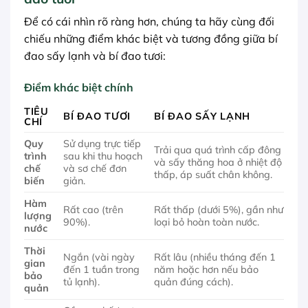
Để có cái nhìn rõ ràng hơn, chúng ta hãy cùng đối
chiếu những điểm khác biệt và tương đồng giữa bí
đao sấy lạnh và bí đao tươi:
Điểm khác biệt chính
TIÊU
BÍ ĐAO TƯƠI
BÍ ĐAO SẤY LẠNH
CHÍ
Quy
Sử dụng trực tiếp
Trải qua quá trình cấp đông
trình
sau khi thu hoạch
và sấy thăng hoa ở nhiệt độ
chế
và sơ chế đơn
thấp, áp suất chân không.
biến
giản.
Hàm
Rất cao (trên
Rất thấp (dưới 5%), gần như
lượng
90%).
loại bỏ hoàn toàn nước.
nước
Thời
Ngắn (vài ngày
Rất lâu (nhiều tháng đến 1
gian
đến 1 tuần trong
năm hoặc hơn nếu bảo
bảo
tủ lạnh).
quản đúng cách).
quản