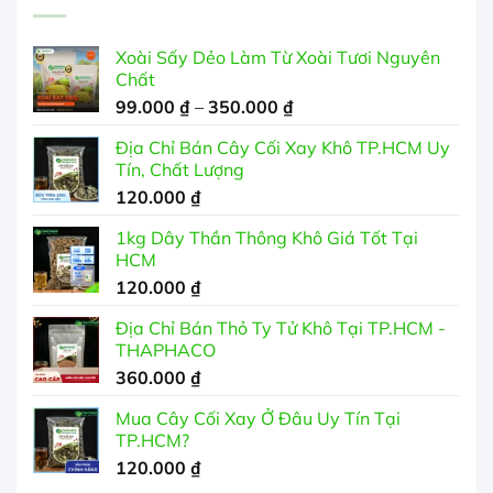
Xoài Sấy Dẻo Làm Từ Xoài Tươi Nguyên
Chất
Khoảng
99.000
₫
–
350.000
₫
giá:
Địa Chỉ Bán Cây Cối Xay Khô TP.HCM Uy
từ
Tín, Chất Lượng
99.000 ₫
120.000
₫
đến
350.000 ₫
1kg Dây Thần Thông Khô Giá Tốt Tại
HCM
120.000
₫
Địa Chỉ Bán Thỏ Ty Tử Khô Tại TP.HCM -
THAPHACO
360.000
₫
Mua Cây Cối Xay Ở Đâu Uy Tín Tại
TP.HCM?
120.000
₫