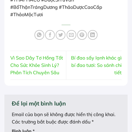
#BổThậnTrángDương #ThảoDượcCaoCấp
#ThảoMộcTươi
Vì Sao Dây Tơ Hồng Tốt
Bí đao sấy lạnh khác gì
Cho Sức Khỏe Sinh Lý?
bí đao tươi: So sánh chi
Phân Tích Chuyên Sâu
tiết
Để lại một bình luận
Email của bạn sẽ không được hiển thị công khai.
Các trường bắt buộc được đánh dấu
*
Bình luận
*