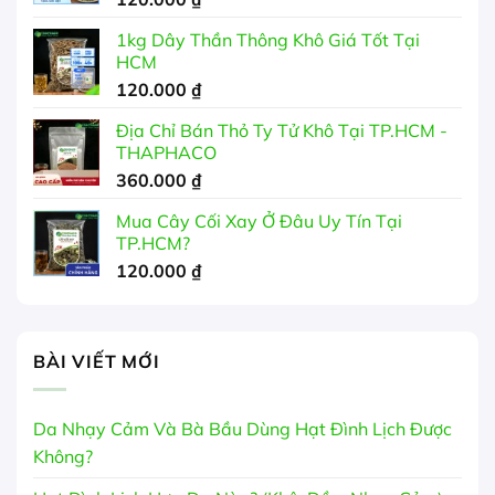
đến
350.000 ₫
1kg Dây Thần Thông Khô Giá Tốt Tại
HCM
120.000
₫
Địa Chỉ Bán Thỏ Ty Tử Khô Tại TP.HCM -
THAPHACO
360.000
₫
Mua Cây Cối Xay Ở Đâu Uy Tín Tại
TP.HCM?
120.000
₫
BÀI VIẾT MỚI
Da Nhạy Cảm Và Bà Bầu Dùng Hạt Đình Lịch Được
Không?