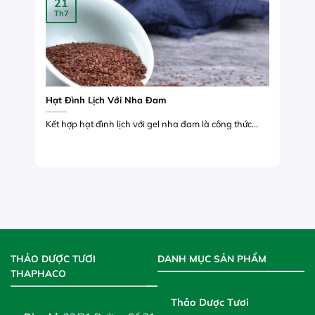
21
Th7
Hạt Đình Lịch Với Nha Đam
Kết hợp hạt đình lịch với gel nha đam là công thức...
THẢO DƯỢC TƯƠI
DANH MỤC SẢN PHẨM
THAPHACO
Thảo Dược Tươi