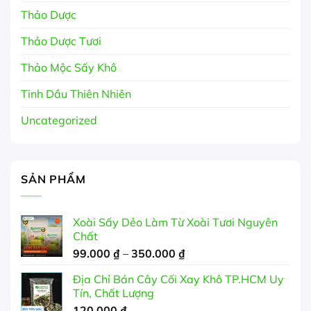
Thảo Dược
Thảo Dược Tươi
Thảo Mộc Sấy Khô
Tinh Dầu Thiên Nhiên
Uncategorized
SẢN PHẨM
Xoài Sấy Dẻo Làm Từ Xoài Tươi Nguyên
Chất
Khoảng
99.000
₫
–
350.000
₫
giá:
Địa Chỉ Bán Cây Cối Xay Khô TP.HCM Uy
từ
Tín, Chất Lượng
99.000 ₫
120.000
₫