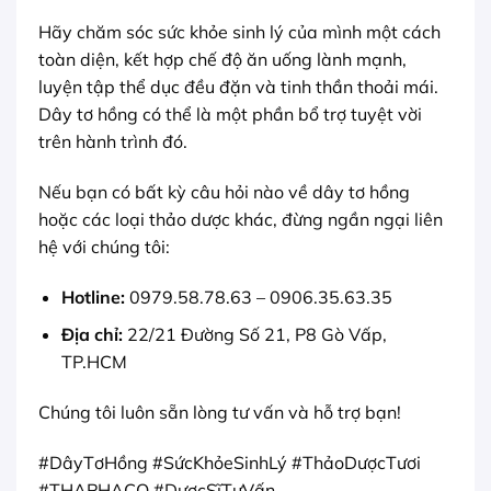
Hãy chăm sóc sức khỏe sinh lý của mình một cách
toàn diện, kết hợp chế độ ăn uống lành mạnh,
luyện tập thể dục đều đặn và tinh thần thoải mái.
Dây tơ hồng có thể là một phần bổ trợ tuyệt vời
trên hành trình đó.
Nếu bạn có bất kỳ câu hỏi nào về dây tơ hồng
hoặc các loại thảo dược khác, đừng ngần ngại liên
hệ với chúng tôi:
Hotline:
0979.58.78.63 – 0906.35.63.35
Địa chỉ:
22/21 Đường Số 21, P8 Gò Vấp,
TP.HCM
Chúng tôi luôn sẵn lòng tư vấn và hỗ trợ bạn!
#DâyTơHồng #SứcKhỏeSinhLý #ThảoDượcTươi
#THAPHACO #DượcSĩTưVấn