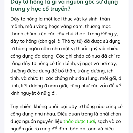
Dây tơ hồng là gì và nguồn gốc sử dụng
trong y học cổ truyền?
Dây tơ hồng là một loại thực vật ký sinh, thân
mảnh, màu vàng hoặc vàng cam, thường mọc
thành chùm trên các cây chủ khác. Trong Đông y,
dây tơ hồng (còn gọi là Thỏ ty tử) đã được sử dụng
từ hàng ngàn năm như một vị thuốc quý với nhiều
công dụng đa dạng. Các ghi chép cổ xưa đã chỉ ra
rằng dây tơ hồng có tính bình, vị ngọt và hơi cay,
thường được dùng để bổ thận, tráng dương, ích
tinh, và chữa trị các chứng như đau lưng, mỏi gối, di
tinh, liệt dương ở nam giới, cũng như các vấn đề về
kinh nguyệt ở nữ giới.
Tuy nhiên, không phải loại dây tơ hồng nào cũng có
công dụng như nhau. Điều quan trọng là phải chọn
được nguồn nguyên liệu
thảo dược tươi
, sạch và có
nguồn gốc rõ ràng để đảm bảo an toàn và hiệu