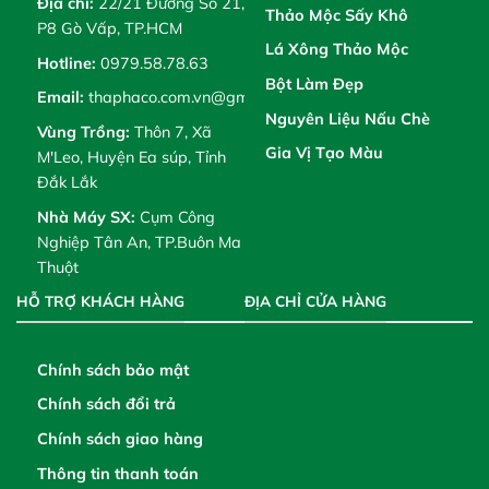
Địa chỉ:
22/21 Đường Số 21,
Thảo Mộc Sấy Khô
P8 Gò Vấp, TP.HCM
Lá Xông Thảo Mộc
Hotline:
0979.58.78.63
Bột Làm Đẹp
Email:
thaphaco.com.vn@gmail.com
Nguyên Liệu Nấu Chè
Vùng Trồng:
Thôn 7, Xã
Gia Vị Tạo Màu
M'Leo, Huyện Ea súp, Tỉnh
Đắk Lắk
Nhà Máy SX:
Cụm Công
Nghiệp Tân An, TP.Buôn Ma
Thuột
HỖ TRỢ KHÁCH HÀNG
ĐỊA CHỈ CỬA HÀNG
Chính sách bảo mật
Chính sách đổi trả
Chính sách giao hàng
Thông tin thanh toán