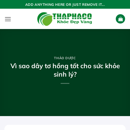
Bỏ
ADD ANYTHING HERE OR JUST REMOVE IT...
qua
nội
dung
THẢO DƯỢC
Vì sao dây tơ hồng tốt cho sức khỏe
sinh lý?