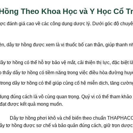
 Hồng Theo Khoa Học và Y Học Cổ T
ợc đánh giá cao về các công dụng dược lý. Dưới góc độ chuyên 
n, dây tơ hồng được xem là vị thuốc bổ can thận, giúp thanh nhi
y tơ hồng có thể hỗ trợ bảo vệ mắt, cải thiện thị lực, đặc biệt 
 thấy dây tơ hồng có tiềm năng trong việc điều hòa đường huy
trong dây tơ hồng có thể giúp củng cố hệ miễn dịch, tăng cường
dụng đúng cách là vô cùng quan trọng. Quý vị có thể tham khảo c
à đạt được kết quả mong muốn.
ây tơ hồng được sơ chế và bảo quản đúng cách, giữ trọn dược 