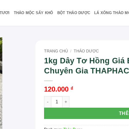
TƯƠI
THẢO MỘC SẤY KHÔ
BỘT THẢO DƯỢC
LÁ XÔNG THẢO M
TRANG CHỦ
/
THẢO DƯỢC
1kg Dây Tơ Hồng Giá 
Chuyên Gia THAPHA
120.000
₫
1kg Dây Tơ Hồng Giá Bao Nhiêu? Đánh G
THÊ