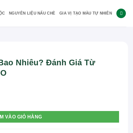
ỘC
NGUYÊN LIỆU NẤU CHÈ
GIA VỊ TẠO MÀU TỰ NHIÊN
Bao Nhiêu? Đánh Giá Từ
CO
iá Từ Chuyên Gia THAPHACO số lượng
M VÀO GIỎ HÀNG