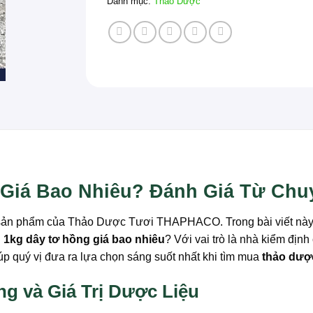
Danh mục:
Thảo Dược
 Giá Bao Nhiêu? Đánh Giá Từ Ch
n phẩm của Thảo Dược Tươi THAPHACO. Trong bài viết này, chú
:
1kg dây tơ hồng giá bao nhiêu
? Với vai trò là nhà kiểm địn
iúp quý vị đưa ra lựa chọn sáng suốt nhất khi tìm mua
thảo dượ
g và Giá Trị Dược Liệu