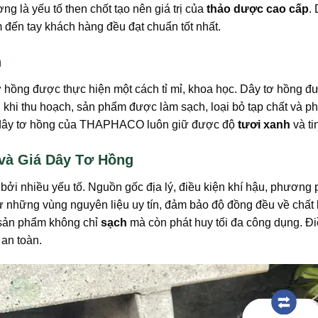
ợng là yếu tố then chốt tạo nên giá trị của
thảo dược cao cấp
.
 đến tay khách hàng đều đạt chuẩn tốt nhất.
n
 tơ hồng được thực hiện một cách tỉ mỉ, khoa học. Dây tơ hồng 
 khi thu hoạch, sản phẩm được làm sạch, loại bỏ tạp chất và ph
sao dây tơ hồng của THAPHACO luôn giữ được độ
tươi xanh
và ti
và Giá Dây Tơ Hồng
ởi nhiều yếu tố. Nguồn gốc địa lý, điều kiện khí hậu, phương 
những vùng nguyên liệu uy tín, đảm bảo độ đồng đều về chất
o sản phẩm không chỉ
sạch
mà còn phát huy tối đa công dụng. Điều
an toàn.