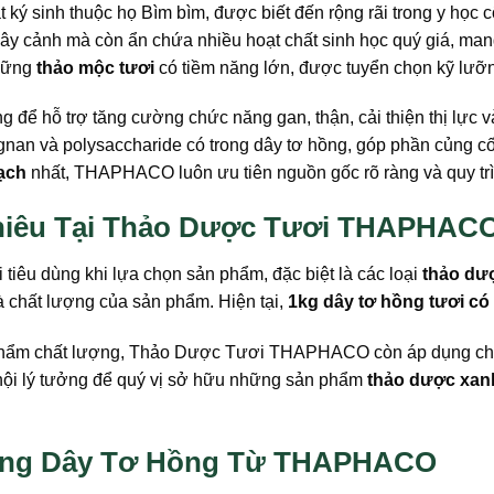
ật ký sinh thuộc họ Bìm bìm, được biết đến rộng rãi trong y h
cây cảnh mà còn ẩn chứa nhiều hoạt chất sinh học quý giá, man
những
thảo mộc tươi
có tiềm năng lớn, được tuyển chọn kỹ lưỡn
g để hỗ trợ tăng cường chức năng gan, thận, cải thiện thị lực 
gnan và polysaccharide có trong dây tơ hồng, góp phần củng cố
ạch
nhất, THAPHACO luôn ưu tiên nguồn gốc rõ ràng và quy trì
Nhiêu Tại Thảo Dược Tươi THAPHAC
tiêu dùng khi lựa chọn sản phẩm, đặc biệt là các loại
thảo dư
à chất lượng của sản phẩm. Hiện tại,
1kg dây tơ hồng tươi có
n phẩm chất lượng, Thảo Dược Tươi THAPHACO còn áp dụng chư
 hội lý tưởng để quý vị sở hữu những sản phẩm
thảo dược xan
ợng Dây Tơ Hồng Từ THAPHACO