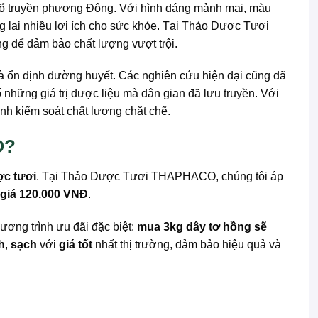
ọc cổ truyền phương Đông. Với hình dáng mảnh mai, màu
g lại nhiều lợi ích cho sức khỏe. Tại Thảo Dược Tươi
g để đảm bảo chất lượng vượt trội.
và ổn định đường huyết. Các nghiên cứu hiện đại cũng đã
 những giá trị dược liệu mà dân gian đã lưu truyền. Với
nh kiểm soát chất lượng chặt chẽ.
O?
ợc tươi
. Tại Thảo Dược Tươi THAPHACO, chúng tôi áp
 giá 120.000 VNĐ
.
ơng trình ưu đãi đặc biệt:
mua 3kg dây tơ hồng sẽ
h
,
sạch
với
giá tốt
nhất thị trường, đảm bảo hiệu quả và