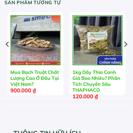
SẢN PHẨM TƯƠNG TỰ
Mua Bạch Truật Chất
1kg Dây Thìa Canh
Lượng Cao Ở Đâu Tại
Giá Bao Nhiêu? Phân
Việt Nam?
Tích Chuyên Sâu
900.000
₫
THAPHACO
120.000
₫