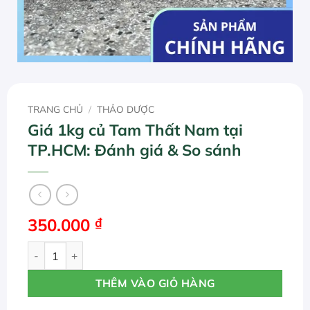
TRANG CHỦ
/
THẢO DƯỢC
Giá 1kg củ Tam Thất Nam tại
TP.HCM: Đánh giá & So sánh
350.000
₫
Giá 1kg củ Tam Thất Nam tại TP.HCM: Đánh giá & So sánh
THÊM VÀO GIỎ HÀNG