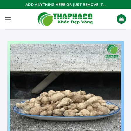
Bỏ
ADD ANYTHING HERE OR JUST REMOVE IT...
qua
nội
dung