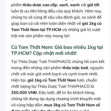
phẩm
thảo dược cao cấp
,
sạch
,
xanh
với
giá tốt
luôn là ưu tiên hàng đầu của quý khách. Hôm nay,
chúng ta sẽ cùng đi sâu vào đánh giá, so sánh để
giúp bạn có cái nhìn toàn diện nhất về
giá 1kg củ
Tam Thất Nam tại TP.HCM
và những giá trị vượt
trội mà sản phẩm này mang lại!
Củ Tam Thất Nam: Giá bao nhiêu 1kg tại
TP.HCM? Cập nhật mới nhất!
Tại Thảo Dược Tươi THAPHACO, chúng tôi cam kết
mang đến những sản phẩm
thảo mộc tươi
, nguyên
chất với mức giá minh bạch và cạnh tranh nhất.
Hiện tại,
giá 1kg củ Tam Thất Nam
tươi, chuẩn
chất lượng tại Thảo Dược Tươi THAPHACO là
350.000 VNĐ
. Đặc biệt, để tri ân khách hàng,
chúng tôi đang áp dụng chương trình khuyến mãi
vô cùng hấp dẫn:
mua 3kg củ Tam Thất Nam sẽ
được miễn phí vận chuyển
trên toàn quốc!