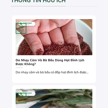
THÔNG TIN HỮU ÍCH
30
Th7
Da Nhạy Cảm Và Bà Bầu Dùng Hạt Đình Lịch
Được Không?
Da nhạy cảm và bà bầu có đắp hạt đình lịch được...
27
Th7