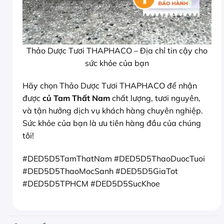
Thảo Dược Tươi THAPHACO – Địa chỉ tin cậy cho
sức khỏe của bạn
Hãy chọn Thảo Dược Tươi THAPHACO để nhận
được
củ Tam Thất Nam
chất lượng, tươi nguyên,
và tận hưởng dịch vụ khách hàng chuyên nghiệp.
Sức khỏe của bạn là ưu tiên hàng đầu của chúng
tôi!
#DED5D5TamThatNam #DED5D5ThaoDuocTuoi
#DED5D5ThaoMocSanh #DED5D5GiaTot
#DED5D5TPHCM #DED5D5SucKhoe