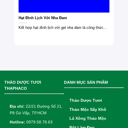
Hạt Đình Lịch Với Nha Đam
Kết hợp hạt đình lịch với gel nha đam là công thức...
THẢO DƯỢC TƯƠI
DANH MỤC SẢN PHẨM
THAPHACO
Thảo Dược Tươi
Địa chỉ:
22/21 Đường Số 21,
Thảo Mộc Sấy Khô
P8 Gò Vấp, TP.HCM
Lá Xông Thảo Mộc
Hotline:
0979.58.78.63
Bột Làm Đẹp