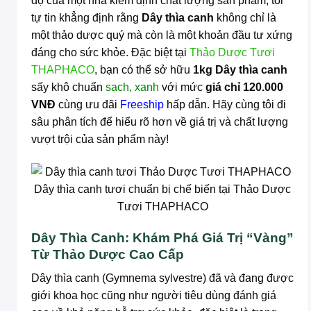
độ của một nhà kiểm định chất lượng sản phẩm, tôi
tự tin khẳng định rằng
Dây thìa canh
không chỉ là
một thảo dược quý mà còn là một khoản đầu tư xứng
đáng cho sức khỏe. Đặc biệt tại
Thảo Dược Tươi
THAPHACO
, bạn có thể sở hữu
1kg Dây thìa canh
sấy khô chuẩn
sạch, xanh
với mức
giá chỉ 120.000
VNĐ
cùng ưu đãi
Freeship
hấp dẫn. Hãy cùng tôi đi
sâu phân tích để hiểu rõ hơn về giá trị và chất lượng
vượt trội của sản phẩm này!
Dây thìa canh tươi chuẩn bị chế biến tại Thảo Dược
Tươi THAPHACO
Dây Thìa Canh: Khám Phá Giá Trị “Vàng”
Từ Thảo Dược Cao Cấp
Dây thìa canh (Gymnema sylvestre) đã và đang được
giới khoa học cũng như người tiêu dùng đánh giá