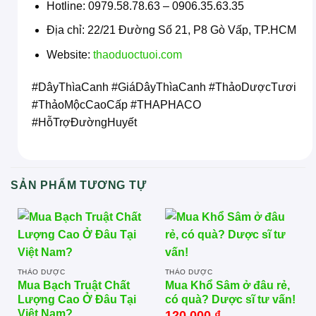
Hotline: 0979.58.78.63 – 0906.35.63.35
Địa chỉ: 22/21 Đường Số 21, P8 Gò Vấp, TP.HCM
Website:
thaoduoctuoi.com
#DâyThìaCanh #GiáDâyThìaCanh #ThảoDượcTươi
#ThảoMộcCaoCấp #THAPHACO
#HỗTrợĐườngHuyết
SẢN PHẨM TƯƠNG TỰ
THẢO DƯỢC
THẢO DƯỢC
Mua Bạch Truật Chất
Mua Khổ Sâm ở đâu rẻ,
Lượng Cao Ở Đâu Tại
có quà? Dược sĩ tư vấn!
Việt Nam?
120.000
₫