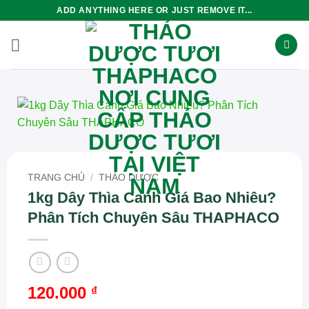
Bỏ
ADD ANYTHING HERE OR JUST REMOVE IT...
qua
nội
dung
TRANG CHỦ
/
THẢO DƯỢC
1kg Dây Thìa Canh Giá Bao Nhiêu?
Phân Tích Chuyên Sâu THAPHACO
120.000
₫