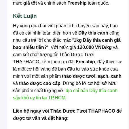
mức
giá tốt
và chính sách
Freeship
toàn quốc.
Kết Luận
Hy vọng qua bài viết phân tích chuyên sâu này, bạn
đã có cái nhìn toàn diện hơn về
Dây thìa canh
cũng
như câu trả lời cho thắc mắc “
1kg Dây thìa canh giá
bao nhiêu tiền?
“. Với mức giá
120.000 VNĐ/kg
và
cam kết chất lượng từ Thảo Dược Tươi
THAPHACO, kèm theo ưu đãi
Freeship
, đây thực sự
là một cơ hội vàng để bạn đầu tư vào sức khỏe của
mình với một sản phẩm
thảo dược tươi, sạch, xanh
và
thảo dược cao cấp
. Đừng bỏ lỡ cơ hội sở hữu
sản phẩm chất lượng với
địa chỉ bán Dây thìa canh
sấy khô uy tín tại TP.HCM
.
Liên hệ ngay với Thảo Dược Tươi THAPHACO để
được tư vấn và đặt hàng: