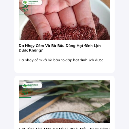
30
Th7
Da Nhạy Cảm Và Bà Bầu Dùng Hạt Đình Lịch
Được Không?
Da nhạy cảm và bà bầu có đắp hạt đình lịch được...
27
Th7
Hạt Đình Lịch Hợp Da Nào? (Khô, Dầu, Nhạy Cảm)