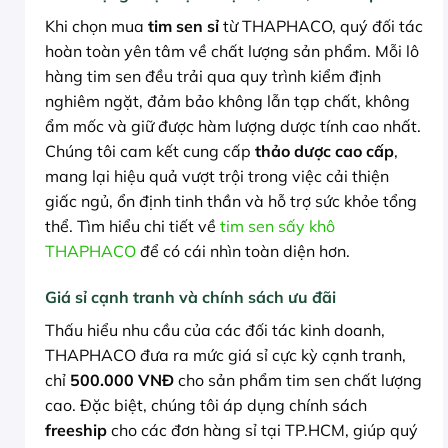
Khi chọn mua
tim sen sỉ
từ THAPHACO, quý đối tác
hoàn toàn yên tâm về chất lượng sản phẩm. Mỗi lô
hàng tim sen đều trải qua quy trình kiểm định
nghiêm ngặt, đảm bảo không lẫn tạp chất, không
ẩm mốc và giữ được hàm lượng dược tính cao nhất.
Chúng tôi cam kết cung cấp
thảo dược cao cấp
,
mang lại hiệu quả vượt trội trong việc cải thiện
giấc ngủ, ổn định tinh thần và hỗ trợ sức khỏe tổng
thể. Tìm hiểu chi tiết về
tim sen sấy khô
THAPHACO
để có cái nhìn toàn diện hơn.
Giá sỉ cạnh tranh và chính sách ưu đãi
Thấu hiểu nhu cầu của các đối tác kinh doanh,
THAPHACO đưa ra mức giá sỉ cực kỳ cạnh tranh,
chỉ
500.000 VNĐ
cho sản phẩm tim sen chất lượng
cao. Đặc biệt, chúng tôi áp dụng chính sách
freeship
cho các đơn hàng sỉ tại TP.HCM, giúp quý