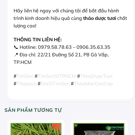
Hãy liên hệ ngay với chúng tôi để bắt đầu hành
trình kinh doanh hiệu quả cùng
thảo dược tươi
chất
lượng cao!
THÔNG TIN LIÊN HỆ:
📞 Hotline: 0979.58.78.63 – 0906.35.63.35
📍 Địa chỉ: 22/21 Đường Số 21, P8 Gò Vấp,
TP.HCM
#
TimSen
#
TimSenSiTPHCM
#
ThaoDuocTuoi
#
Thapaco
#
GiaSiTimSen
#
ThaoMocCaoCap
SẢN PHẨM TƯƠNG TỰ