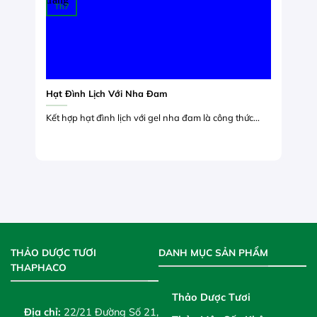
Th7
Hạt Đình Lịch Với Nha Đam
Kết hợp hạt đình lịch với gel nha đam là công thức...
THẢO DƯỢC TƯƠI
DANH MỤC SẢN PHẨM
THAPHACO
Thảo Dược Tươi
Địa chỉ:
22/21 Đường Số 21,