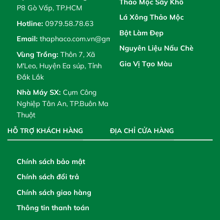
Thảo Mộc Sấy Khô
P8 Gò Vấp, TP.HCM
Lá Xông Thảo Mộc
Hotline:
0979.58.78.63
Bột Làm Đẹp
Email:
thaphaco.com.vn@gmail.com
Nguyên Liệu Nấu Chè
Vùng Trồng:
Thôn 7, Xã
Gia Vị Tạo Màu
M'Leo, Huyện Ea súp, Tỉnh
Đắk Lắk
Nhà Máy SX:
Cụm Công
Nghiệp Tân An, TP.Buôn Ma
Thuột
HỖ TRỢ KHÁCH HÀNG
ĐỊA CHỈ CỬA HÀNG
Chính sách bảo mật
Chính sách đổi trả
Chính sách giao hàng
Thông tin thanh toán