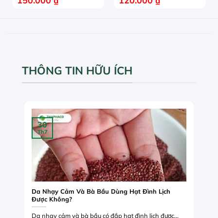
150.000
₫
120.000
₫
THÔNG TIN HỮU ÍCH
30
Th7
Da Nhạy Cảm Và Bà Bầu Dùng Hạt Đình Lịch
Được Không?
Da nhạy cảm và bà bầu có đắp hạt đình lịch được...