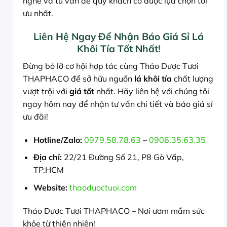
nghe và tư vấn để quý khách có được lựa chọn tối
ưu nhất.
Liên Hệ Ngay Để Nhận Báo Giá Sỉ Lá
Khôi Tía Tốt Nhất!
Đừng bỏ lỡ cơ hội hợp tác cùng Thảo Dược Tươi
THAPHACO để sở hữu nguồn
lá khôi tía
chất lượng
vượt trội với
giá tốt
nhất. Hãy liên hệ với chúng tôi
ngay hôm nay để nhận tư vấn chi tiết và báo giá sỉ
ưu đãi!
Hotline/Zalo:
0979.58.78.63
–
0906.35.63.35
Địa chỉ:
22/21 Đường Số 21, P8 Gò Vấp,
TP.HCM
Website:
thaoduoctuoi.com
Thảo Dược Tươi THAPHACO – Nơi ươm mầm sức
khỏe từ thiên nhiên!