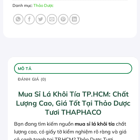
Danh mục:
Thảo Dược
MÔ TẢ
ĐÁNH GIÁ (0)
Mua Sỉ Lá Khôi Tía TP.HCM: Chất
Lượng Cao, Giá Tốt Tại Thảo Dược
Tươi THAPHACO
Bạn đang tìm kiếm nguồn
mua sỉ lá khôi tía
chất
lượng cao, có giấy tờ kiểm nghiệm rõ ràng và giá
cả cạnh tranh tại TP.HCM? Thảo Dược Tươi