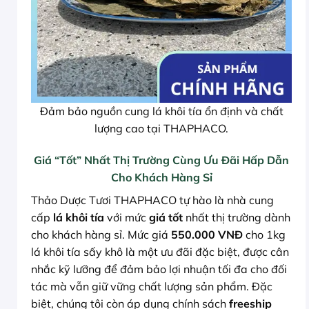
Đảm bảo nguồn cung lá khôi tía ổn định và chất
lượng cao tại THAPHACO.
Giá “Tốt” Nhất Thị Trường Cùng Ưu Đãi Hấp Dẫn
Cho Khách Hàng Sỉ
Thảo Dược Tươi THAPHACO tự hào là nhà cung
cấp
lá khôi tía
với mức
giá tốt
nhất thị trường dành
cho khách hàng sỉ. Mức giá
550.000 VNĐ
cho 1kg
lá khôi tía sấy khô là một ưu đãi đặc biệt, được cân
nhắc kỹ lưỡng để đảm bảo lợi nhuận tối đa cho đối
tác mà vẫn giữ vững chất lượng sản phẩm. Đặc
biệt, chúng tôi còn áp dụng chính sách
freeship