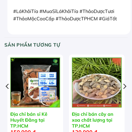
#LáKhôiTía #MuaSỉLáKhôiTía #ThảoDượcTươi
#ThảoMộcCaoCấp #ThảoDượcTPHCM #GiáTốt
SẢN PHẨM TƯƠNG TỰ
Địa chỉ bán sỉ Kê
Địa chỉ bán cây an
Huyết Đằng tại
xoa chất lượng tại
TP.HCM
TP.HCM