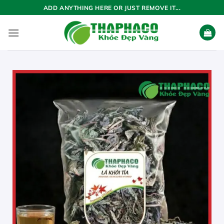
Bỏ
ADD ANYTHING HERE OR JUST REMOVE IT...
qua
nội
dung