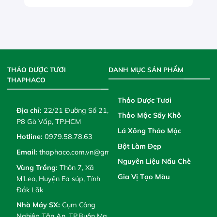
THẢO DƯỢC TƯƠI
DANH MỤC SẢN PHẨM
THAPHACO
Thảo Dược Tươi
Địa chỉ:
22/21 Đường Số 21,
Thảo Mộc Sấy Khô
P8 Gò Vấp, TP.HCM
Lá Xông Thảo Mộc
Hotline:
0979.58.78.63
Bột Làm Đẹp
Email:
thaphaco.com.vn@gmail.com
Nguyên Liệu Nấu Chè
Vùng Trồng:
Thôn 7, Xã
Gia Vị Tạo Màu
M'Leo, Huyện Ea súp, Tỉnh
Đắk Lắk
Nhà Máy SX:
Cụm Công
Nghiệp Tân An, TP.Buôn Ma