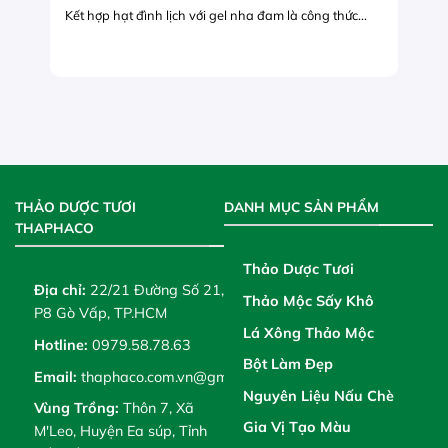
Kết hợp hạt đình lịch với gel nha đam là công thức...
THẢO DƯỢC TƯƠI
DANH MỤC SẢN PHẨM
THAPHACO
Thảo Dược Tươi
Địa chỉ:
22/21 Đường Số 21,
Thảo Mộc Sấy Khô
P8 Gò Vấp, TP.HCM
Lá Xông Thảo Mộc
Hotline:
0979.58.78.63
Bột Làm Đẹp
Email:
thaphaco.com.vn@gmail.com
Nguyên Liệu Nấu Chè
Vùng Trồng:
Thôn 7, Xã
Gia Vị Tạo Màu
M'Leo, Huyện Ea súp, Tỉnh