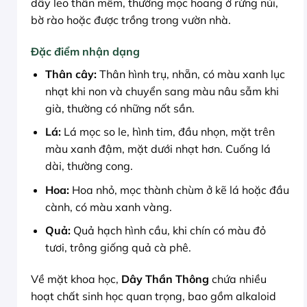
dây leo thân mềm, thường mọc hoang ở rừng núi,
bờ rào hoặc được trồng trong vườn nhà.
Đặc điểm nhận dạng
Thân cây:
Thân hình trụ, nhẵn, có màu xanh lục
nhạt khi non và chuyển sang màu nâu sẫm khi
già, thường có những nốt sần.
Lá:
Lá mọc so le, hình tim, đầu nhọn, mặt trên
màu xanh đậm, mặt dưới nhạt hơn. Cuống lá
dài, thường cong.
Hoa:
Hoa nhỏ, mọc thành chùm ở kẽ lá hoặc đầu
cành, có màu xanh vàng.
Quả:
Quả hạch hình cầu, khi chín có màu đỏ
tươi, trông giống quả cà phê.
Về mặt khoa học,
Dây Thần Thông
chứa nhiều
hoạt chất sinh học quan trọng, bao gồm alkaloid