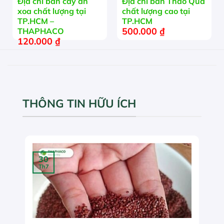
Địa chỉ bán cây an
Địa chỉ bán Thảo Quả
xoa chất lượng tại
chất lượng cao tại
TP.HCM –
TP.HCM
500.000
₫
THAPHACO
120.000
₫
THÔNG TIN HỮU ÍCH
30
Th7