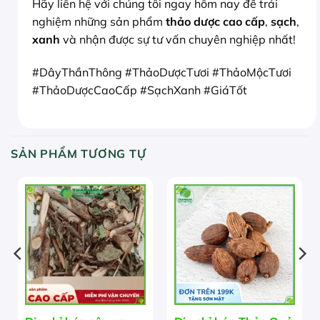
Hãy liên hệ với chúng tôi ngay hôm nay để trải
nghiệm những sản phẩm
thảo dược cao cấp
,
sạch
,
xanh
và nhận được sự tư vấn chuyên nghiệp nhất!
#DâyThầnThông #ThảoDượcTươi #ThảoMộcTươi
#ThảoDượcCaoCấp #SạchXanh #GiáTốt
SẢN PHẨM TƯƠNG TỰ