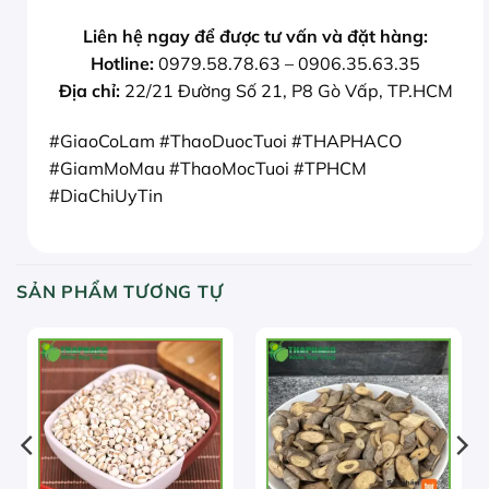
Liên hệ ngay để được tư vấn và đặt hàng:
Hotline:
0979.58.78.63 – 0906.35.63.35
Địa chỉ:
22/21 Đường Số 21, P8 Gò Vấp, TP.HCM
#GiaoCoLam #ThaoDuocTuoi #THAPHACO
#GiamMoMau #ThaoMocTuoi #TPHCM
#DiaChiUyTin
SẢN PHẨM TƯƠNG TỰ