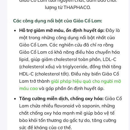
Giảo Cổ Lam tươi nguyên chất, đảm bảo chất
lượng từ THAPHACO.
Các công dụng nổi bật của Giảo Cổ Lam:
Hỗ trợ giảm mỡ máu, ổn định huyết áp:
Đây là
một trong những công dụng nổi bật nhất của
Giảo Cổ Lam. Các nghiên cứu đã chỉ ra rằng
Giảo Cổ Lam có khả năng điều hòa chuyển hóa
lipid, giúp giảm cholesterol toàn phần, LDL-C
(cholesterol xấu) và triglyceride, đồng thời tăng
HDL-C (cholesterol tốt). Điều này biến Giảo Cổ
Lam trở thành
giải pháp hiệu quả cho người mỡ
máu cao
và góp phần ổn định huyết áp.
Tăng cường miễn dịch, chống oxy hóa:
Giảo Cổ
Lam chứa nhiều flavonoid và saponin, những
chất chống oxy hóa mạnh mẽ giúp bảo vệ tế
bào khỏi tổn thương do gốc tự do, tăng cường
sức đề kháng của cơ thể.