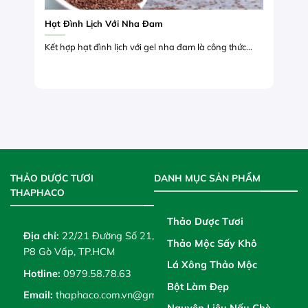
Hạt Đình Lịch Với Nha Đam
Kết hợp hạt đình lịch với gel nha đam là công thức...
THẢO DƯỢC TƯƠI
DANH MỤC SẢN PHẨM
THAPHACO
Thảo Dược Tươi
Địa chỉ:
22/21 Đường Số 21,
Thảo Mộc Sấy Khô
P8 Gò Vấp, TP.HCM
Lá Xông Thảo Mộc
Hotline:
0979.58.78.63
Bột Làm Đẹp
Email:
thaphaco.com.vn@gmail.com