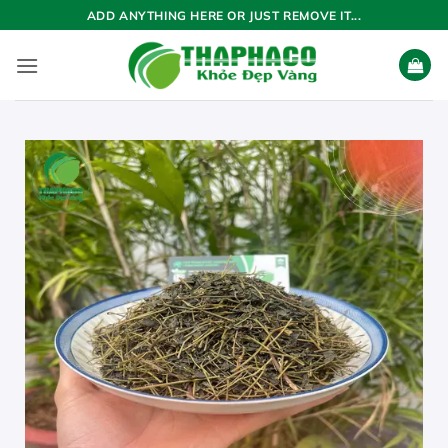
Bỏ
ADD ANYTHING HERE OR JUST REMOVE IT...
qua
nội
dung