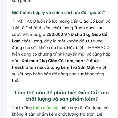
sản phẩm.
Giá thành hợp lý và chính sách ưu đãi “giá tốt”
THAPHACO luôn nỗ lực mang đến Giảo Cổ Lam với
“giá tốt” nhất đi kèm chất lượng “thảo dược cao
cấp”. Với mức giá
250.000 VNĐ cho 1kg Giảo Cổ
Lam
chất lượng, đây là một khoản đầu tư xứng
đáng cho sức khỏe của bạn. Đặc biệt, THAPHACO
hiện đang có chương trình khuyến mãi vô cùng hấp
dẫn:
Khi mua 2kg Giảo Cổ Lam, bạn sẽ được
freeship tận nơi và tặng kèm Trà Sơn Mật
– một
sự kết hợp hoàn hảo để nâng cao sức khỏe tổng
thể.
Làm thế nào để phân biệt Giảo Cổ Lam
chất lượng và sản phẩm kém?
Thị trường
thảo mộc tươi
hiện nay rất đa dạng, và
không ít sản phẩm kém chất lượng trà trộn. Để