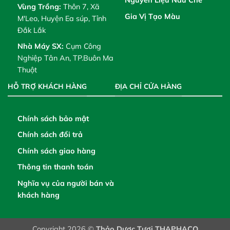
Nguyên Liệu Nấu Chè
Vùng Trồng:
Thôn 7, Xã
Gia Vị Tạo Màu
M'Leo, Huyện Ea súp, Tỉnh
Đắk Lắk
Nhà Máy SX:
Cụm Công
Nghiệp Tân An, TP.Buôn Ma
Thuột
HỖ TRỢ KHÁCH HÀNG
ĐỊA CHỈ CỬA HÀNG
Chính sách bảo mật
Chính sách đổi trả
Chính sách giao hàng
Thông tin thanh toán
Nghĩa vụ của người bán và
khách hàng
Copyright 2026 ©
Thảo Dược Tươi THAPHACO