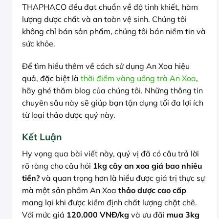
THAPHACO đều đạt chuẩn về độ tinh khiết, hàm
lượng dược chất và an toàn vệ sinh. Chúng tôi
không chỉ bán sản phẩm, chúng tôi bán niềm tin và
sức khỏe.
Để tìm hiểu thêm về cách sử dụng An Xoa hiệu
quả, đặc biệt là
thời điểm vàng uống trà An Xoa
,
hãy ghé thăm blog của chúng tôi. Những thông tin
chuyên sâu này sẽ giúp bạn tận dụng tối đa lợi ích
từ loại thảo dược quý này.
Kết Luận
Hy vọng qua bài viết này, quý vị đã có câu trả lời
rõ ràng cho câu hỏi
1kg cây an xoa giá bao nhiêu
tiền?
và quan trọng hơn là hiểu được giá trị thực sự
mà một sản phẩm An Xoa
thảo dược cao cấp
mang lại khi được kiểm định chất lượng chặt chẽ.
Với mức giá
120.000 VNĐ/kg
và ưu đãi
mua 3kg