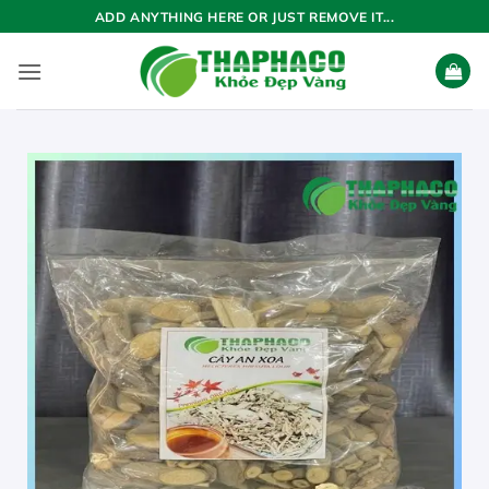
Bỏ
ADD ANYTHING HERE OR JUST REMOVE IT...
qua
nội
dung