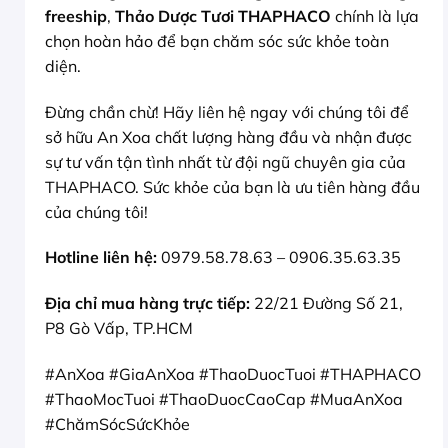
freeship
,
Thảo Dược Tươi THAPHACO
chính là lựa
chọn hoàn hảo để bạn chăm sóc sức khỏe toàn
diện.
Đừng chần chừ! Hãy liên hệ ngay với chúng tôi để
sở hữu An Xoa chất lượng hàng đầu và nhận được
sự tư vấn tận tình nhất từ đội ngũ chuyên gia của
THAPHACO. Sức khỏe của bạn là ưu tiên hàng đầu
của chúng tôi!
Hotline liên hệ:
0979.58.78.63 – 0906.35.63.35
Địa chỉ mua hàng trực tiếp:
22/21 Đường Số 21,
P8 Gò Vấp, TP.HCM
#AnXoa #GiaAnXoa #ThaoDuocTuoi #THAPHACO
#ThaoMocTuoi #ThaoDuocCaoCap #MuaAnXoa
#ChămSócSứcKhỏe