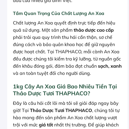
đầu của nhiều gia đình Việt.
Tầm Quan Trọng Của Chất Lượng An Xoa
Chất lượng An Xoa quyết định trực tiếp đến hiệu
quả sử dụng. Một sản phẩm
thảo dược cao cấp
phải trải qua quy trình thu hái cẩn thận, sơ chế
đúng cách và bảo quản khoa học để giữ nguyên
được hoạt chất. Tại THAPHACO, mỗi cành An Xoa
đều được chúng tôi kiểm tra kỹ lưỡng, từ nguồn gốc
đến khâu đóng gói, đảm bảo đạt chuẩn
sạch, xanh
và an toàn tuyệt đối cho người dùng.
1kg Cây An Xoa Giá Bao Nhiêu Tiền Tại
Thảo Dược Tươi THAPHACO?
Đây là câu hỏi cốt lõi mà tôi sẽ giải đáp ngay bây
giờ! Tại
Thảo Dược Tươi THAPHACO
, chúng tôi tự
hào mang đến sản phẩm An Xoa chất lượng vượt
trội với mức
giá tốt
nhất thị trường. Để giúp khách