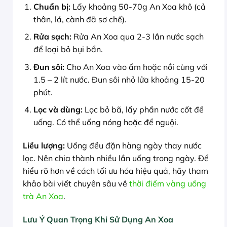
Chuẩn bị:
Lấy khoảng 50-70g An Xoa khô (cả
thân, lá, cành đã sơ chế).
Rửa sạch:
Rửa An Xoa qua 2-3 lần nước sạch
để loại bỏ bụi bẩn.
Đun sôi:
Cho An Xoa vào ấm hoặc nồi cùng với
1.5 – 2 lít nước. Đun sôi nhỏ lửa khoảng 15-20
phút.
Lọc và dùng:
Lọc bỏ bã, lấy phần nước cốt để
uống. Có thể uống nóng hoặc để nguội.
Liều lượng:
Uống đều đặn hàng ngày thay nước
lọc. Nên chia thành nhiều lần uống trong ngày. Để
hiểu rõ hơn về cách tối ưu hóa hiệu quả, hãy tham
khảo bài viết chuyên sâu về
thời điểm vàng uống
trà An Xoa
.
Lưu Ý Quan Trọng Khi Sử Dụng An Xoa