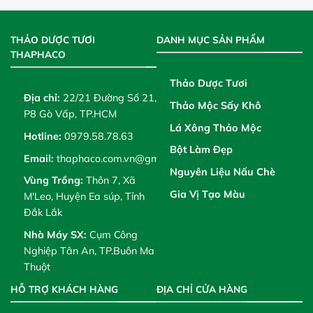
THẢO DƯỢC TƯƠI
DANH MỤC SẢN PHẨM
THAPHACO
Thảo Dược Tươi
Địa chỉ:
22/21 Đường Số 21,
Thảo Mộc Sấy Khô
P8 Gò Vấp, TP.HCM
Lá Xông Thảo Mộc
Hotline:
0979.58.78.63
Bột Làm Đẹp
Email:
thaphaco.com.vn@gmail.com
Nguyên Liệu Nấu Chè
Vùng Trồng:
Thôn 7, Xã
Gia Vị Tạo Màu
M'Leo, Huyện Ea súp, Tỉnh
Đắk Lắk
Nhà Máy SX:
Cụm Công
Nghiệp Tân An, TP.Buôn Ma
Thuột
HỖ TRỢ KHÁCH HÀNG
ĐỊA CHỈ CỬA HÀNG