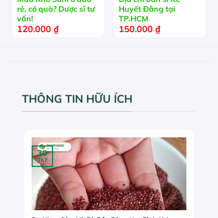
rẻ, có quà? Dược sĩ tư
Huyết Đằng tại
vấn!
TP.HCM
120.000
₫
150.000
₫
THÔNG TIN HỮU ÍCH
30
Th7