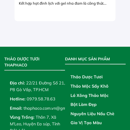
Kết hợp hạt đình lịch với gel nha đam là công thức...
THẢO DƯỢC TƯƠI
DANH MỤC SẢN PHẨM
THAPHACO
Thảo Dược Tươi
Địa chỉ:
22/21 Đường Số 21,
Thảo Mộc Sấy Khô
P8 Gò Vấp, TP.HCM
Lá Xông Thảo Mộc
Hotline:
0979.58.78.63
Bột Làm Đẹp
Email:
thaphaco.com.vn@gmail.com
Nguyên Liệu Nấu Chè
Vùng Trồng:
Thôn 7, Xã
Gia Vị Tạo Màu
M'Leo, Huyện Ea súp, Tỉnh