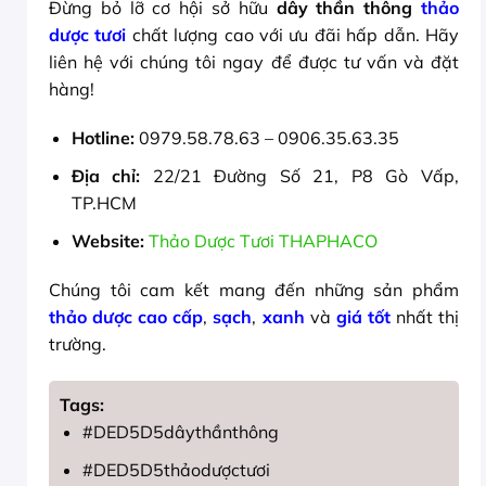
Đừng bỏ lỡ cơ hội sở hữu
dây thần thông
thảo
dược tươi
chất lượng cao với ưu đãi hấp dẫn. Hãy
liên hệ với chúng tôi ngay để được tư vấn và đặt
hàng!
Hotline:
0979.58.78.63 – 0906.35.63.35
Địa chỉ:
22/21 Đường Số 21, P8 Gò Vấp,
TP.HCM
Website:
Thảo Dược Tươi THAPHACO
Chúng tôi cam kết mang đến những sản phẩm
thảo dược cao cấp
,
sạch
,
xanh
và
giá tốt
nhất thị
trường.
Tags:
#DED5D5dâythầnthông
#DED5D5thảodượctươi