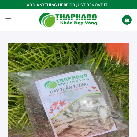
Bỏ
ADD ANYTHING HERE OR JUST REMOVE IT...
qua
nội
dung