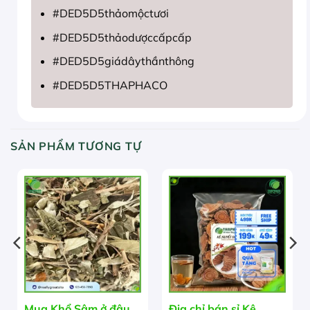
#DED5D5thảomộctươi
#DED5D5thảodượccấpcấp
#DED5D5giádâythầnthông
#DED5D5THAPHACO
SẢN PHẨM TƯƠNG TỰ
Mua Khổ Sâm ở đâu
Địa chỉ bán sỉ Kê