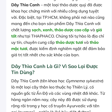
Dây Thìa Canh
– một loại thảo dược quý đã được
khoa học chứng minh với nhiều công dụng tuyệt
vời. Đặc biệt, tại TP.HCM, không phải nơi nào cũng
mang đến cho bạn sản phẩm Dây Thìa Canh với
chất lượng
sạch, xanh, thảo dược cao cấp
và
giá
tốt
như tại THAPHACO. Chúng tôi tự hào là địa chỉ
uy tín, chuyên cung cấp
thảo dược tươi
và
thảo
mộc tươi
, được kiểm định nghiêm ngặt để đảm bảo
giá trị tốt nhất cho sức khỏe của bạn.
Dây Thìa Canh Là Gì? Vì Sao Lại Được
Tin Dùng?
Dây Thìa Canh (tên khoa học
Gymnema sylvestre
)
là một loại cây thân leo thuộc họ Thiên Lý, có
nguồn gốc từ Ấn Độ và các vùng nhiệt đới khác. Từ
hàng ngàn năm nay, cây này đã được sử dụng
rộng rãi trong y học cổ truyền Ayurvedic với tên
gọi “gurmar” – nghĩa là “kẻ hủy diệt đường”.