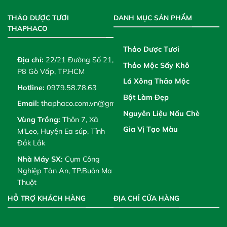
THẢO DƯỢC TƯƠI
DANH MỤC SẢN PHẨM
THAPHACO
Thảo Dược Tươi
Địa chỉ:
22/21 Đường Số 21,
Thảo Mộc Sấy Khô
P8 Gò Vấp, TP.HCM
Lá Xông Thảo Mộc
Hotline:
0979.58.78.63
Bột Làm Đẹp
Email:
thaphaco.com.vn@gmail.com
Nguyên Liệu Nấu Chè
Vùng Trồng:
Thôn 7, Xã
Gia Vị Tạo Màu
M'Leo, Huyện Ea súp, Tỉnh
Đắk Lắk
Nhà Máy SX:
Cụm Công
Nghiệp Tân An, TP.Buôn Ma
Thuột
HỖ TRỢ KHÁCH HÀNG
ĐỊA CHỈ CỬA HÀNG