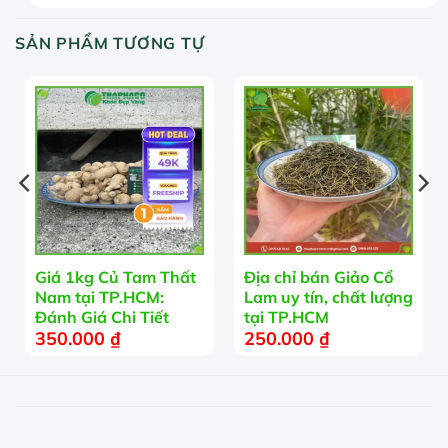
SẢN PHẨM TƯƠNG TỰ
HẾT HÀNG
Giá 1kg Củ Tam Thất
Địa chỉ bán Giảo Cổ
Nam tại TP.HCM:
Lam uy tín, chất lượng
Đánh Giá Chi Tiết
tại TP.HCM
350.000
₫
250.000
₫