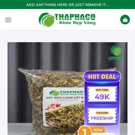
Bỏ
ADD ANYTHING HERE OR JUST REMOVE IT...
qua
nội
dung