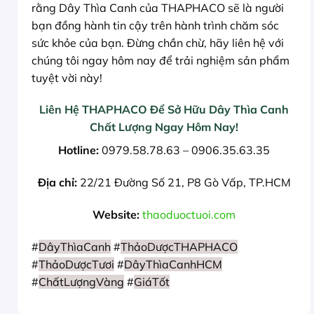
rằng Dây Thìa Canh của THAPHACO sẽ là người
bạn đồng hành tin cậy trên hành trình chăm sóc
sức khỏe của bạn. Đừng chần chừ, hãy liên hệ với
chúng tôi ngay hôm nay để trải nghiệm sản phẩm
tuyệt vời này!
Liên Hệ THAPHACO Để Sở Hữu Dây Thìa Canh
Chất Lượng Ngay Hôm Nay!
Hotline:
0979.58.78.63 – 0906.35.63.35
Địa chỉ:
22/21 Đường Số 21, P8 Gò Vấp, TP.HCM
Website:
thaoduoctuoi.com
#
DâyThìaCanh
#
ThảoDượcTHAPHACO
#
ThảoDượcTươi
#
DâyThìaCanhHCM
#
ChấtLượngVàng
#
GiáTốt