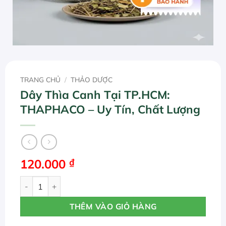
TRANG CHỦ
/
THẢO DƯỢC
Dây Thìa Canh Tại TP.HCM:
THAPHACO – Uy Tín, Chất Lượng
120.000
₫
Dây Thìa Canh Tại TP.HCM: THAPHACO – Uy Tín, Chất Lư
THÊM VÀO GIỎ HÀNG