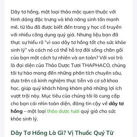
Dây tơ hồng, một loại thảo mộc quen thuộc với
hình dáng đặc trưng và khả năng sinh tồn mạnh
mẽ, từ lâu đã được biết đến trong y học cổ truyền
với nhiều công dụng quý giá. Nhưng liệu bạn đã
thực sự hiểu rõ “vì sao dây tơ hồng tốt cho sức khỏe
sinh lý” và cách nó có thể hỗ trợ đời sống chăn gối
của bạn một cách tự nhiên và an toàn? Với vai trò
là đại diện của Thảo Dược Tươi THAPHACO, chúng
tôi tự hào mang đến những phân tích chuyên sâu,
dựa trên cả kinh nghiệm thực tiễn và cơ sở khoa
học, giúp quý khách hàng khám phá những lợi ích
vượt trội này. Mục tiêu của chúng tôi là cung cấp
cho bạn cái nhìn toàn diện, đáng tin cậy về
dây tơ
hồng
– một loại
thảo dược tươi
quý giá cho sức
khỏe sinh lý.
Dây Tơ Hồng Là Gì? Vị Thuốc Quý Từ