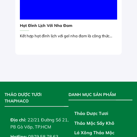
Hạt Đình Lịch Với Nha Đam
Kết hợp hạt đình lịch với gel nha đam là công thức...
THẢO DƯỢC TƯƠI
DANH MỤC SẢN PHẨM
THAPHACO
Thảo Dược Tươi
Địa chỉ:
22/21 Đường Số 21,
Thảo Mộc Sấy Khô
P8 Gò Vấp, TP.HCM
Lá Xông Thảo Mộc
Hotline:
0979.58.78.63