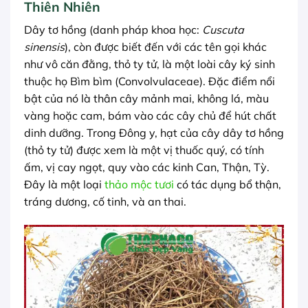
Thiên Nhiên
Dây tơ hồng (danh pháp khoa học:
Cuscuta
sinensis
), còn được biết đến với các tên gọi khác
như vô căn đằng, thỏ ty tử, là một loài cây ký sinh
thuộc họ Bìm bìm (Convolvulaceae). Đặc điểm nổi
bật của nó là thân cây mảnh mai, không lá, màu
vàng hoặc cam, bám vào các cây chủ để hút chất
dinh dưỡng. Trong Đông y, hạt của cây dây tơ hồng
(thỏ ty tử) được xem là một vị thuốc quý, có tính
ấm, vị cay ngọt, quy vào các kinh Can, Thận, Tỳ.
Đây là một loại
thảo mộc tươi
có tác dụng bổ thận,
tráng dương, cố tinh, và an thai.