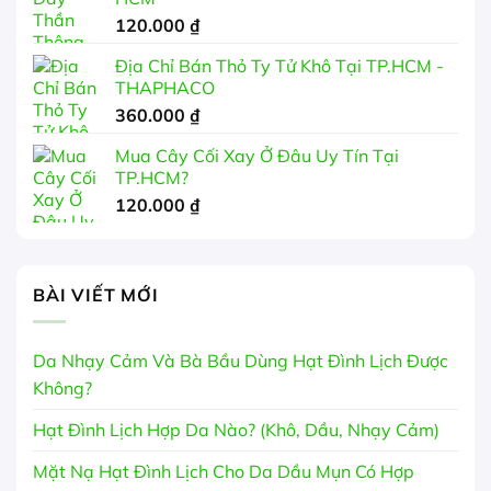
120.000
₫
Địa Chỉ Bán Thỏ Ty Tử Khô Tại TP.HCM -
THAPHACO
360.000
₫
Mua Cây Cối Xay Ở Đâu Uy Tín Tại
TP.HCM?
120.000
₫
BÀI VIẾT MỚI
Da Nhạy Cảm Và Bà Bầu Dùng Hạt Đình Lịch Được
Không?
Hạt Đình Lịch Hợp Da Nào? (Khô, Dầu, Nhạy Cảm)
Mặt Nạ Hạt Đình Lịch Cho Da Dầu Mụn Có Hợp