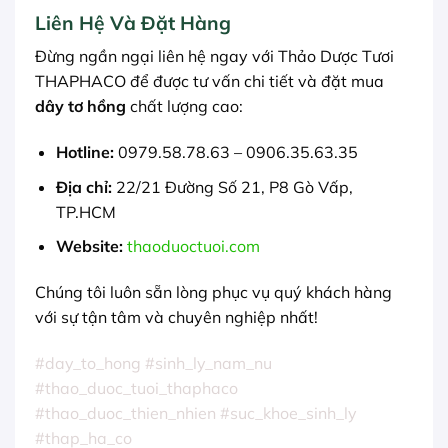
Liên Hệ Và Đặt Hàng
Đừng ngần ngại liên hệ ngay với Thảo Dược Tươi
THAPHACO để được tư vấn chi tiết và đặt mua
dây tơ hồng
chất lượng cao:
Hotline:
0979.58.78.63 – 0906.35.63.35
Địa chỉ:
22/21 Đường Số 21, P8 Gò Vấp,
TP.HCM
Website:
thaoduoctuoi.com
Chúng tôi luôn sẵn lòng phục vụ quý khách hàng
với sự tận tâm và chuyên nghiệp nhất!
#day_to_hong #sinh_ly_nam_nu
#thao_duoc_tuoi_thaphaco
#thao_duoc_thien_nhien #suc_khoe_sinh_ly
#thap_ha_co