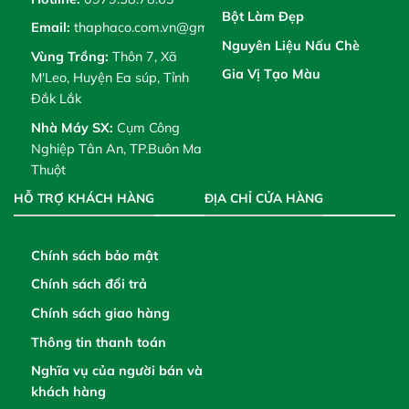
Bột Làm Đẹp
Email:
thaphaco.com.vn@gmail.com
Nguyên Liệu Nấu Chè
Vùng Trồng:
Thôn 7, Xã
Gia Vị Tạo Màu
M'Leo, Huyện Ea súp, Tỉnh
Đắk Lắk
Nhà Máy SX:
Cụm Công
Nghiệp Tân An, TP.Buôn Ma
Thuột
HỖ TRỢ KHÁCH HÀNG
ĐỊA CHỈ CỬA HÀNG
Chính sách bảo mật
Chính sách đổi trả
Chính sách giao hàng
Thông tin thanh toán
Nghĩa vụ của người bán và
khách hàng