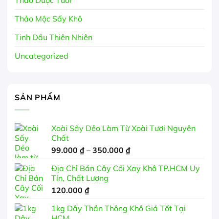
Thảo Mộc Sấy Khô
Tinh Dầu Thiên Nhiên
Uncategorized
SẢN PHẨM
Xoài Sấy Dẻo Làm Từ Xoài Tươi Nguyên
Chất
Khoảng
99.000
₫
–
350.000
₫
giá:
Địa Chỉ Bán Cây Cối Xay Khô TP.HCM Uy
từ
Tín, Chất Lượng
99.000 ₫
120.000
₫
đến
350.000 ₫
1kg Dây Thần Thông Khô Giá Tốt Tại
HCM