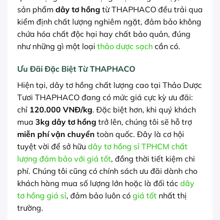
sản phẩm
dây tơ hồng
từ THAPHACO đều trải qua
kiểm định chất lượng nghiêm ngặt, đảm bảo không
chứa hóa chất độc hại hay chất bảo quản, đúng
như những gì một loại
thảo dược sạch
cần có.
Ưu Đãi Đặc Biệt Từ THAPHACO
Hiện tại, dây tơ hồng chất lượng cao tại Thảo Dược
Tươi THAPHACO đang có mức giá cực kỳ ưu đãi:
chỉ
120.000 VNĐ/kg
. Đặc biệt hơn, khi quý khách
mua
3kg dây tơ hồng
trở lên, chúng tôi sẽ hỗ trợ
miễn phí vận chuyển
toàn quốc. Đây là cơ hội
tuyệt vời để sở hữu
dây tơ hồng sỉ TPHCM chất
lượng đảm bảo với giá tốt
, đồng thời tiết kiệm chi
phí. Chúng tôi cũng có chính sách ưu đãi dành cho
khách hàng mua số lượng lớn hoặc là đối tác
dây
tơ hồng giá sỉ
, đảm bảo luôn có
giá tốt
nhất thị
trường.