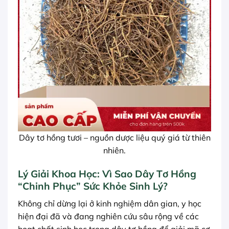
Dây tơ hồng tươi – nguồn dược liệu quý giá từ thiên
nhiên.
Lý Giải Khoa Học: Vì Sao Dây Tơ Hồng
“Chinh Phục” Sức Khỏe Sinh Lý?
Không chỉ dừng lại ở kinh nghiệm dân gian, y học
hiện đại đã và đang nghiên cứu sâu rộng về các
hoạt chất sinh học trong dây tơ hồng để giải mã cơ