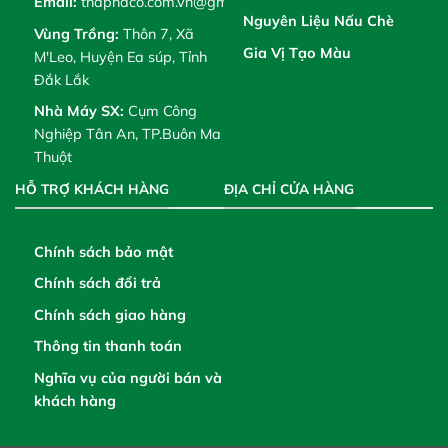
Email:
thaphaco.com.vn@gmail.com
Nguyên Liệu Nấu Chè
Vùng Trồng:
Thôn 7, Xã
Gia Vị Tạo Màu
M'Leo, Huyện Ea súp, Tỉnh
Đắk Lắk
Nhà Máy SX:
Cụm Công
Nghiệp Tân An, TP.Buôn Ma
Thuột
HỖ TRỢ KHÁCH HÀNG
ĐỊA CHỈ CỬA HÀNG
Chính sách bảo mật
Chính sách đổi trả
Chính sách giao hàng
Thông tin thanh toán
Nghĩa vụ của người bán và
khách hàng