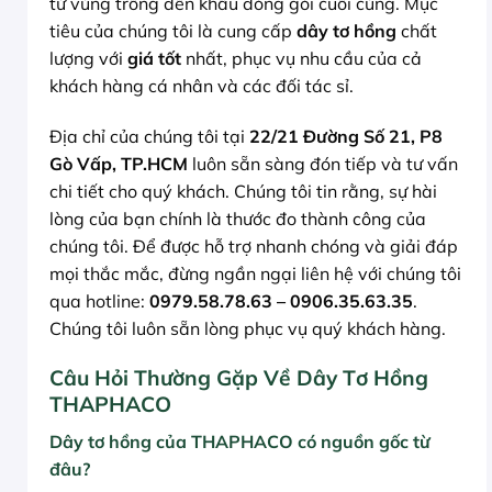
từ vùng trồng đến khâu đóng gói cuối cùng. Mục
tiêu của chúng tôi là cung cấp
dây tơ hồng
chất
lượng với
giá tốt
nhất, phục vụ nhu cầu của cả
khách hàng cá nhân và các đối tác sỉ.
Địa chỉ của chúng tôi tại
22/21 Đường Số 21, P8
Gò Vấp, TP.HCM
luôn sẵn sàng đón tiếp và tư vấn
chi tiết cho quý khách. Chúng tôi tin rằng, sự hài
lòng của bạn chính là thước đo thành công của
chúng tôi. Để được hỗ trợ nhanh chóng và giải đáp
mọi thắc mắc, đừng ngần ngại liên hệ với chúng tôi
qua hotline:
0979.58.78.63 – 0906.35.63.35
.
Chúng tôi luôn sẵn lòng phục vụ quý khách hàng.
Câu Hỏi Thường Gặp Về Dây Tơ Hồng
THAPHACO
Dây tơ hồng của THAPHACO có nguồn gốc từ
đâu?