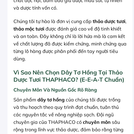
chất độc hại, đảm bảo giữ được màu sắc tự nhiên
và dược tính vốn có.
Chúng tôi tự hào là đơn vị cung cấp
thảo dược tươi
,
thảo mộc tươi
được đánh giá cao về độ tinh khiết
và an toàn. Đây không chỉ là lời hứa mà là cam kết
về chất lượng đã được kiểm chứng, minh chứng qua
từng lô hàng được phân phối đến tay người tiêu
dùng.
Vì Sao Nên Chọn Dây Tơ Hồng Tại Thảo
Dược Tươi THAPHACO? (E-E-A-T Chuẩn)
Chuyên Môn Và Nguồn Gốc Rõ Ràng
Sản phẩm
dây tơ hồng
của chúng tôi được trồng
và thu hoạch theo quy trình đạt chuẩn, tuân thủ
các nguyên tắc về nông nghiệp sạch. Đội ngũ
chuyên gia của THAPHACO có
chuyên môn
sâu
rộng trong lĩnh vực thảo dược, đảm bảo rằng từng