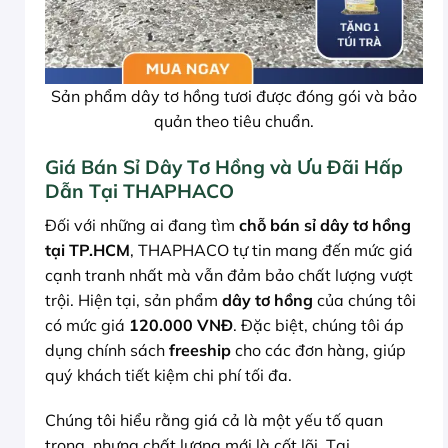
Sản phẩm dây tơ hồng tươi được đóng gói và bảo
quản theo tiêu chuẩn.
Giá Bán Sỉ Dây Tơ Hồng và Ưu Đãi Hấp
Dẫn Tại THAPHACO
Đối với những ai đang tìm
chỗ bán sỉ dây tơ hồng
tại TP.HCM
, THAPHACO tự tin mang đến mức giá
cạnh tranh nhất mà vẫn đảm bảo chất lượng vượt
trội. Hiện tại, sản phẩm
dây tơ hồng
của chúng tôi
có mức giá
120.000 VNĐ
. Đặc biệt, chúng tôi áp
dụng chính sách
freeship
cho các đơn hàng, giúp
quý khách tiết kiệm chi phí tối đa.
Chúng tôi hiểu rằng giá cả là một yếu tố quan
trọng, nhưng chất lượng mới là cốt lõi. Tại