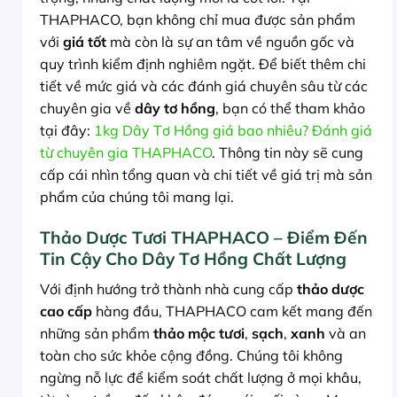
THAPHACO, bạn không chỉ mua được sản phẩm
với
giá tốt
mà còn là sự an tâm về nguồn gốc và
quy trình kiểm định nghiêm ngặt. Để biết thêm chi
tiết về mức giá và các đánh giá chuyên sâu từ các
chuyên gia về
dây tơ hồng
, bạn có thể tham khảo
tại đây:
1kg Dây Tơ Hồng giá bao nhiêu? Đánh giá
từ chuyên gia THAPHACO
. Thông tin này sẽ cung
cấp cái nhìn tổng quan và chi tiết về giá trị mà sản
phẩm của chúng tôi mang lại.
Thảo Dược Tươi THAPHACO – Điểm Đến
Tin Cậy Cho Dây Tơ Hồng Chất Lượng
Với định hướng trở thành nhà cung cấp
thảo dược
cao cấp
hàng đầu, THAPHACO cam kết mang đến
những sản phẩm
thảo mộc tươi
,
sạch
,
xanh
và an
toàn cho sức khỏe cộng đồng. Chúng tôi không
ngừng nỗ lực để kiểm soát chất lượng ở mọi khâu,