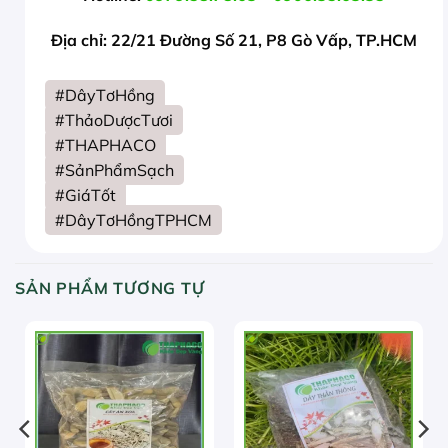
Địa chỉ: 22/21 Đường Số 21, P8 Gò Vấp, TP.HCM
#DâyTơHồng
#ThảoDượcTươi
#THAPHACO
#SảnPhẩmSạch
#GiáTốt
#DâyTơHồngTPHCM
SẢN PHẨM TƯƠNG TỰ