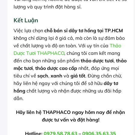
lượng và quy trình đặt hàng sỉ.
Kết Luận
Việc lựa chọn
chỗ bán sỉ dây tơ hồng tại TP.HCM
không chỉ dừng lại ở giá cả, mà còn là sự đảm bảo
về chất lượng và độ an toàn. Với uy tín của
Thảo
Dược Tươi THAPHACO
, chúng tôi cam kết mang
đến cho bạn những sản phẩm
thảo dược tươi
,
thảo
mộc tươi
,
thảo dược cao cấp
nhất, đáp ứng mọi
tiêu chí về
sạch
,
xanh
và
giá tốt
. Đừng chần chừ,
hãy liên hệ ngay với chúng tôi để sở hữu
dây tơ
hồng
chất lượng và nhận được những ưu đãi hấp
dẫn.
Hãy liên hệ THAPHACO ngay hôm nay để nhận
được tư vấn và đặt hàng!
Hotline:
0979.58.78.63
–
0906.35.63.35