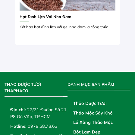
Hạt Đình Lịch Với Nha Đam
Kết hợp hạt đình lịch với gel nha đam là công thức...
THẢO DƯỢC TƯƠI
DANH MỤC SẢN PHẨM
THAPHACO
Thảo Dược Tươi
Địa chỉ:
22/21 Đường Số 21,
Thảo Mộc Sấy Khô
P8 Gò Vấp, TP.HCM
Lá Xông Thảo Mộc
Hotline:
0979.58.78.63
Bột Làm Đẹp