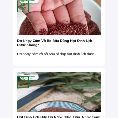
30
Th7
Da Nhạy Cảm Và Bà Bầu Dùng Hạt Đình Lịch
Được Không?
Da nhạy cảm và bà bầu có đắp hạt đình lịch được...
27
Th7
Hạt Đình Lịch Hợp Da Nào? (Khô, Dầu, Nhạy Cảm)