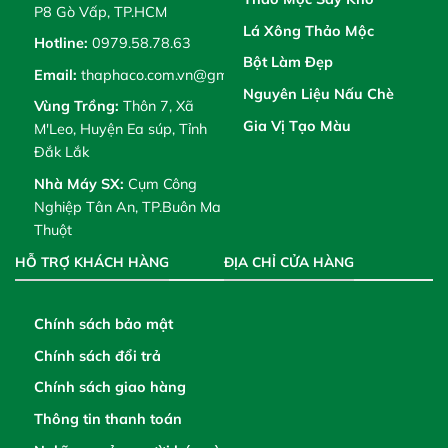
P8 Gò Vấp, TP.HCM
Lá Xông Thảo Mộc
Hotline:
0979.58.78.63
Bột Làm Đẹp
Email:
thaphaco.com.vn@gmail.com
Nguyên Liệu Nấu Chè
Vùng Trồng:
Thôn 7, Xã
Gia Vị Tạo Màu
M'Leo, Huyện Ea súp, Tỉnh
Đắk Lắk
Nhà Máy SX:
Cụm Công
Nghiệp Tân An, TP.Buôn Ma
Thuột
HỖ TRỢ KHÁCH HÀNG
ĐỊA CHỈ CỬA HÀNG
Chính sách bảo mật
Chính sách đổi trả
Chính sách giao hàng
Thông tin thanh toán