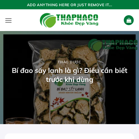
Bỏ
ADD ANYTHING HERE OR JUST REMOVE IT...
qua
nội
dung
THẢO DƯỢC
Bí đao sấy lạnh là gì? Điều cần biết
trước khi dùng