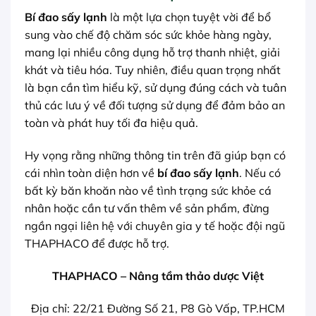
Bí đao sấy lạnh
là một lựa chọn tuyệt vời để bổ
sung vào chế độ chăm sóc sức khỏe hàng ngày,
mang lại nhiều công dụng hỗ trợ thanh nhiệt, giải
khát và tiêu hóa. Tuy nhiên, điều quan trọng nhất
là bạn cần tìm hiểu kỹ, sử dụng đúng cách và tuân
thủ các lưu ý về đối tượng sử dụng để đảm bảo an
toàn và phát huy tối đa hiệu quả.
Hy vọng rằng những thông tin trên đã giúp bạn có
cái nhìn toàn diện hơn về
bí đao sấy lạnh
. Nếu có
bất kỳ băn khoăn nào về tình trạng sức khỏe cá
nhân hoặc cần tư vấn thêm về sản phẩm, đừng
ngần ngại liên hệ với chuyên gia y tế hoặc đội ngũ
THAPHACO để được hỗ trợ.
THAPHACO – Nâng tầm thảo dược Việt
Địa chỉ: 22/21 Đường Số 21, P8 Gò Vấp, TP.HCM