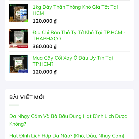
350.000 ₫
1kg Dây Thần Thông Khô Giá Tốt Tại
HCM
120.000
₫
Địa Chỉ Bán Thỏ Ty Tử Khô Tại TP.HCM -
THAPHACO
360.000
₫
Mua Cây Cối Xay Ở Đâu Uy Tín Tại
TP.HCM?
120.000
₫
BÀI VIẾT MỚI
Da Nhạy Cảm Và Bà Bầu Dùng Hạt Đình Lịch Được
Không?
Hạt Đình Lịch Hợp Da Nào? (Khô, Dầu, Nhạy Cảm)