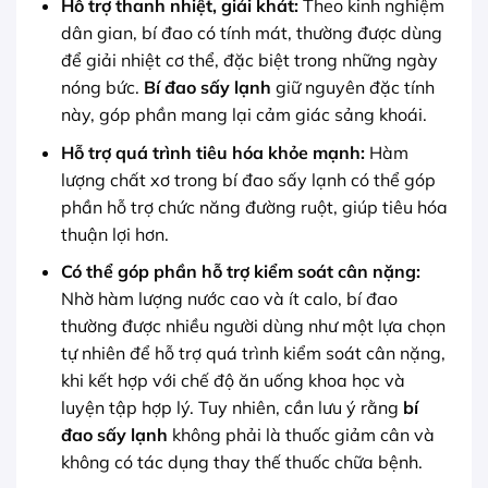
Hỗ trợ thanh nhiệt, giải khát:
Theo kinh nghiệm
dân gian, bí đao có tính mát, thường được dùng
để giải nhiệt cơ thể, đặc biệt trong những ngày
nóng bức.
Bí đao sấy lạnh
giữ nguyên đặc tính
này, góp phần mang lại cảm giác sảng khoái.
Hỗ trợ quá trình tiêu hóa khỏe mạnh:
Hàm
lượng chất xơ trong bí đao sấy lạnh có thể góp
phần hỗ trợ chức năng đường ruột, giúp tiêu hóa
thuận lợi hơn.
Có thể góp phần hỗ trợ kiểm soát cân nặng:
Nhờ hàm lượng nước cao và ít calo, bí đao
thường được nhiều người dùng như một lựa chọn
tự nhiên để hỗ trợ quá trình kiểm soát cân nặng,
khi kết hợp với chế độ ăn uống khoa học và
luyện tập hợp lý. Tuy nhiên, cần lưu ý rằng
bí
đao sấy lạnh
không phải là thuốc giảm cân và
không có tác dụng thay thế thuốc chữa bệnh.