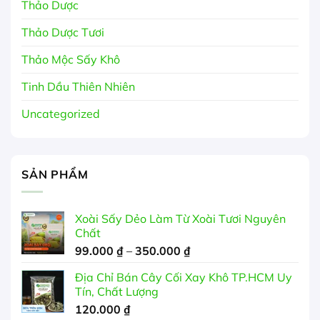
Thảo Dược
Thảo Dược Tươi
Thảo Mộc Sấy Khô
Tinh Dầu Thiên Nhiên
Uncategorized
SẢN PHẨM
Xoài Sấy Dẻo Làm Từ Xoài Tươi Nguyên
Chất
Khoảng
99.000
₫
–
350.000
₫
giá:
Địa Chỉ Bán Cây Cối Xay Khô TP.HCM Uy
từ
Tín, Chất Lượng
99.000 ₫
120.000
₫
đến