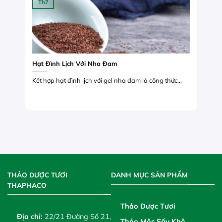
Th7
Hạt Đình Lịch Với Nha Đam
Kết hợp hạt đình lịch với gel nha đam là công thức...
THẢO DƯỢC TƯƠI
DANH MỤC SẢN PHẨM
THAPHACO
Thảo Dược Tươi
Địa chỉ:
22/21 Đường Số 21,
Thảo Mộc Sấy Khô