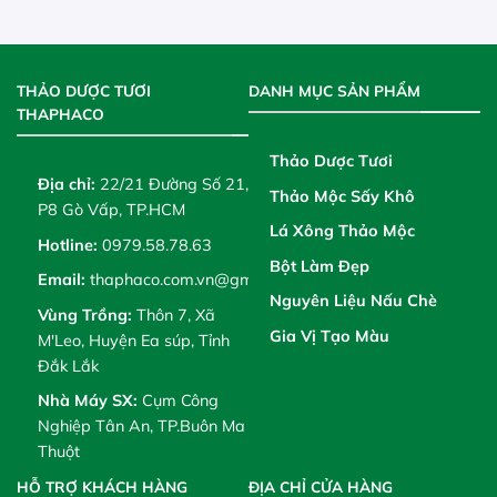
THẢO DƯỢC TƯƠI
DANH MỤC SẢN PHẨM
THAPHACO
Thảo Dược Tươi
Địa chỉ:
22/21 Đường Số 21,
Thảo Mộc Sấy Khô
P8 Gò Vấp, TP.HCM
Lá Xông Thảo Mộc
Hotline:
0979.58.78.63
Bột Làm Đẹp
Email:
thaphaco.com.vn@gmail.com
Nguyên Liệu Nấu Chè
Vùng Trồng:
Thôn 7, Xã
Gia Vị Tạo Màu
M'Leo, Huyện Ea súp, Tỉnh
Đắk Lắk
Nhà Máy SX:
Cụm Công
Nghiệp Tân An, TP.Buôn Ma
Thuột
HỖ TRỢ KHÁCH HÀNG
ĐỊA CHỈ CỬA HÀNG