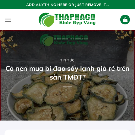
Bỏ
ADD ANYTHING HERE OR JUST REMOVE IT...
qua
nội
dung
TIN TỨC
Có nên mua bí đao sấy lạnh giá rẻ trên
sàn TMĐT?