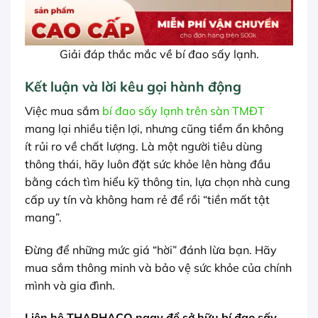
Giải đáp thắc mắc về bí đao sấy lạnh.
Kết luận và lời kêu gọi hành động
Việc mua sắm
bí đao sấy lạnh trên sàn TMĐT
mang lại nhiều tiện lợi, nhưng cũng tiềm ẩn không
ít rủi ro về chất lượng. Là một người tiêu dùng
thông thái, hãy luôn đặt sức khỏe lên hàng đầu
bằng cách tìm hiểu kỹ thông tin, lựa chọn nhà cung
cấp uy tín và không ham rẻ để rồi “tiền mất tật
mang”.
Đừng để những mức giá “hời” đánh lừa bạn. Hãy
mua sắm thông minh và bảo vệ sức khỏe của chính
mình và gia đình.
Liên hệ THAPHACO ngay để sở hữu bí đao sấy