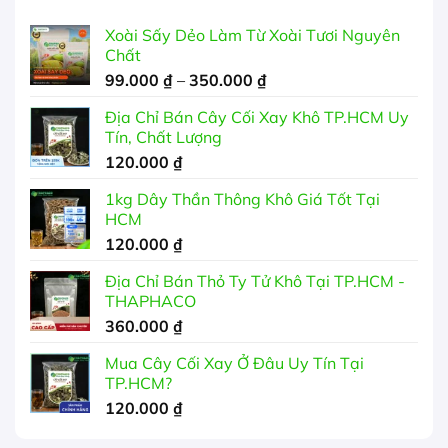
Xoài Sấy Dẻo Làm Từ Xoài Tươi Nguyên
Chất
Khoảng
99.000
₫
–
350.000
₫
giá:
Địa Chỉ Bán Cây Cối Xay Khô TP.HCM Uy
từ
Tín, Chất Lượng
99.000 ₫
120.000
₫
đến
350.000 ₫
1kg Dây Thần Thông Khô Giá Tốt Tại
HCM
120.000
₫
Địa Chỉ Bán Thỏ Ty Tử Khô Tại TP.HCM -
THAPHACO
360.000
₫
Mua Cây Cối Xay Ở Đâu Uy Tín Tại
TP.HCM?
120.000
₫