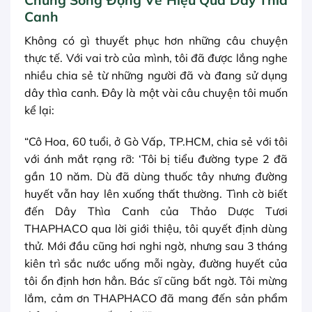
Chứng Sống Động Về Hiệu Quả Dây Thìa
Canh
Không có gì thuyết phục hơn những câu chuyện
thực tế. Với vai trò của mình, tôi đã được lắng nghe
nhiều chia sẻ từ những người đã và đang sử dụng
dây thìa canh. Đây là một vài câu chuyện tôi muốn
kể lại:
“Cô Hoa, 60 tuổi, ở Gò Vấp, TP.HCM, chia sẻ với tôi
với ánh mắt rạng rỡ: ‘Tôi bị tiểu đường type 2 đã
gần 10 năm. Dù đã dùng thuốc tây nhưng đường
huyết vẫn hay lên xuống thất thường. Tình cờ biết
đến Dây Thìa Canh của Thảo Dược Tươi
THAPHACO qua lời giới thiệu, tôi quyết định dùng
thử. Mới đầu cũng hơi nghi ngờ, nhưng sau 3 tháng
kiên trì sắc nước uống mỗi ngày, đường huyết của
tôi ổn định hơn hẳn. Bác sĩ cũng bất ngờ. Tôi mừng
lắm, cảm ơn THAPHACO đã mang đến sản phẩm