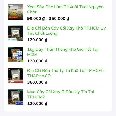
Xoài Sấy Dẻo Làm Từ Xoài Tươi Nguyên
Chất
Khoảng
99.000
₫
–
350.000
₫
giá:
Địa Chỉ Bán Cây Cối Xay Khô TP.HCM Uy
từ
Tín, Chất Lượng
99.000 ₫
120.000
₫
đến
350.000 ₫
1kg Dây Thần Thông Khô Giá Tốt Tại
HCM
120.000
₫
Địa Chỉ Bán Thỏ Ty Tử Khô Tại TP.HCM -
THAPHACO
360.000
₫
Mua Cây Cối Xay Ở Đâu Uy Tín Tại
TP.HCM?
120.000
₫