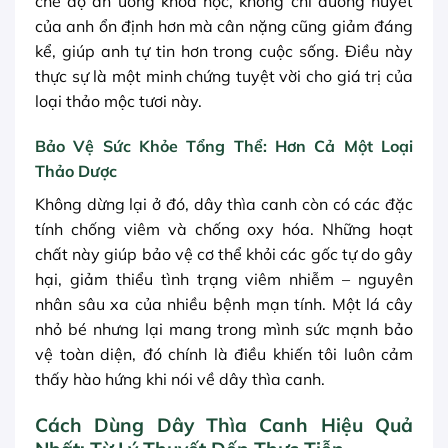
chế độ ăn uống khoa học, không chỉ đường huyết
của anh ổn định hơn mà cân nặng cũng giảm đáng
kể, giúp anh tự tin hơn trong cuộc sống. Điều này
thực sự là một minh chứng tuyệt vời cho giá trị của
loại thảo mộc tươi này.
Bảo Vệ Sức Khỏe Tổng Thể: Hơn Cả Một Loại
Thảo Dược
Không dừng lại ở đó, dây thìa canh còn có các đặc
tính chống viêm và chống oxy hóa. Những hoạt
chất này giúp bảo vệ cơ thể khỏi các gốc tự do gây
hại, giảm thiểu tình trạng viêm nhiễm – nguyên
nhân sâu xa của nhiều bệnh mạn tính. Một lá cây
nhỏ bé nhưng lại mang trong mình sức mạnh bảo
vệ toàn diện, đó chính là điều khiến tôi luôn cảm
thấy hào hứng khi nói về dây thìa canh.
Cách Dùng Dây Thìa Canh Hiệu Quả