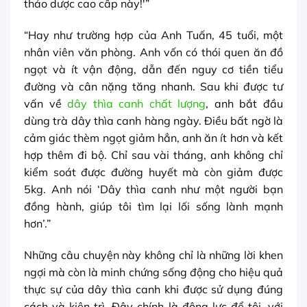
thảo dược cao cấp này!'”
“Hay như trường hợp của Anh Tuấn, 45 tuổi, một
nhân viên văn phòng. Anh vốn có thói quen ăn đồ
ngọt và ít vận động, dẫn đến nguy cơ tiền tiểu
đường và cân nặng tăng nhanh. Sau khi được tư
vấn về
dây thìa canh chất lượng
, anh bắt đầu
dùng trà dây thìa canh hàng ngày. Điều bất ngờ là
cảm giác thèm ngọt giảm hẳn, anh ăn ít hơn và kết
hợp thêm đi bộ. Chỉ sau vài tháng, anh không chỉ
kiểm soát được đường huyết mà còn giảm được
5kg. Anh nói ‘Dây thìa canh như một người bạn
đồng hành, giúp tôi tìm lại lối sống lành mạnh
hơn’.”
Những câu chuyện này không chỉ là những lời khen
ngợi mà còn là minh chứng sống động cho hiệu quả
thực sự của dây thìa canh khi được sử dụng đúng
cách và kiên trì. Đây chính là động lực để tôi, với