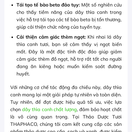
Tái tạo tế bào beta đảo tụy:
Một số nghiên cứu
cho thấy tiềm năng của dây thìa canh trong
việc hỗ trợ tái tạo các tế bào beta bị tổn thương,
giúp cải thiện chức năng của tuyến tụy.
Cải thiện cảm giác thèm ngọt:
Khi nhai lá dây
thìa canh tươi, bạn sẽ cảm thấy vị ngọt biến
mất. Đây là một đặc tính độc đáo giúp giảm
cảm giác thèm đồ ngọt, hỗ trợ rất tốt cho người
đang ăn kiêng hoặc muốn kiểm soát đường
huyết.
Với những cơ chế tác động đa chiều này, dây thìa
canh mang lại một giải pháp tự nhiên và toàn diện.
Tuy nhiên, để đạt được hiệu quả tối ưu, việc lựa
chọn
dây thìa canh chất lượng
, đảm bảo hoạt chất
là vô cùng quan trọng. Tại Thảo Dược Tươi
THAPHACO, chúng tôi cam kết cung cấp các sản
phẩm thảo dược cao cấp, sạch và xanh, được kiểm