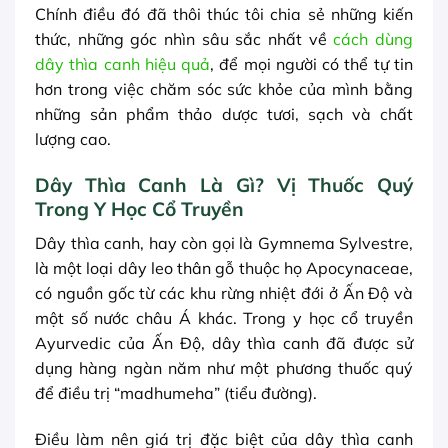
Chính điều đó đã thôi thúc tôi chia sẻ những kiến
thức, những góc nhìn sâu sắc nhất về
cách dùng
dây thìa canh hiệu quả
, để mọi người có thể tự tin
hơn trong việc chăm sóc sức khỏe của mình bằng
những sản phẩm thảo dược tươi, sạch và chất
lượng cao.
Dây Thìa Canh Là Gì? Vị Thuốc Quý
Trong Y Học Cổ Truyền
Dây thìa canh, hay còn gọi là Gymnema Sylvestre,
là một loại dây leo thân gỗ thuộc họ Apocynaceae,
có nguồn gốc từ các khu rừng nhiệt đới ở Ấn Độ và
một số nước châu Á khác. Trong y học cổ truyền
Ayurvedic của Ấn Độ, dây thìa canh đã được sử
dụng hàng ngàn năm như một phương thuốc quý
để điều trị “madhumeha” (tiểu đường).
Điều làm nên giá trị đặc biệt của dây thìa canh