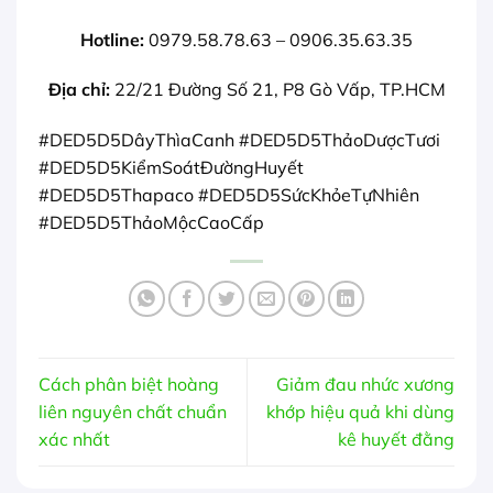
Hotline:
0979.58.78.63 – 0906.35.63.35
Địa chỉ:
22/21 Đường Số 21, P8 Gò Vấp, TP.HCM
#DED5D5DâyThìaCanh #DED5D5ThảoDượcTươi
#DED5D5KiểmSoátĐườngHuyết
#DED5D5Thapaco #DED5D5SứcKhỏeTựNhiên
#DED5D5ThảoMộcCaoCấp
Cách phân biệt hoàng
Giảm đau nhức xương
liên nguyên chất chuẩn
khớp hiệu quả khi dùng
xác nhất
kê huyết đằng