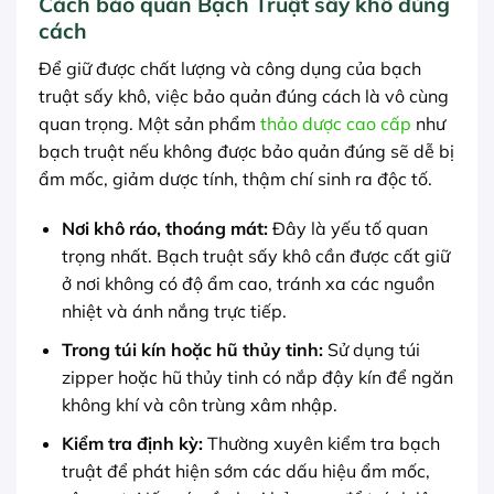
Cách bảo quản Bạch Truật sấy khô đúng
cách
Để giữ được chất lượng và công dụng của bạch
truật sấy khô, việc bảo quản đúng cách là vô cùng
quan trọng. Một sản phẩm
thảo dược cao cấp
như
bạch truật nếu không được bảo quản đúng sẽ dễ bị
ẩm mốc, giảm dược tính, thậm chí sinh ra độc tố.
Nơi khô ráo, thoáng mát:
Đây là yếu tố quan
trọng nhất. Bạch truật sấy khô cần được cất giữ
ở nơi không có độ ẩm cao, tránh xa các nguồn
nhiệt và ánh nắng trực tiếp.
Trong túi kín hoặc hũ thủy tinh:
Sử dụng túi
zipper hoặc hũ thủy tinh có nắp đậy kín để ngăn
không khí và côn trùng xâm nhập.
Kiểm tra định kỳ:
Thường xuyên kiểm tra bạch
truật để phát hiện sớm các dấu hiệu ẩm mốc,