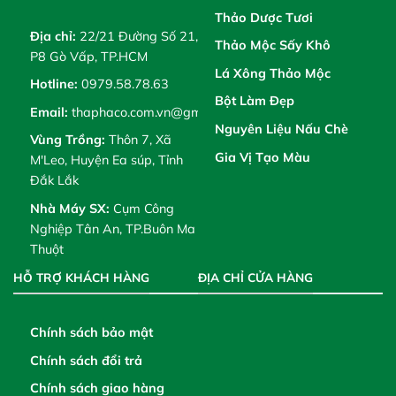
Thảo Dược Tươi
Địa chỉ:
22/21 Đường Số 21,
Thảo Mộc Sấy Khô
P8 Gò Vấp, TP.HCM
Lá Xông Thảo Mộc
Hotline:
0979.58.78.63
Bột Làm Đẹp
Email:
thaphaco.com.vn@gmail.com
Nguyên Liệu Nấu Chè
Vùng Trồng:
Thôn 7, Xã
Gia Vị Tạo Màu
M'Leo, Huyện Ea súp, Tỉnh
Đắk Lắk
Nhà Máy SX:
Cụm Công
Nghiệp Tân An, TP.Buôn Ma
Thuột
HỖ TRỢ KHÁCH HÀNG
ĐỊA CHỈ CỬA HÀNG
Chính sách bảo mật
Chính sách đổi trả
Chính sách giao hàng