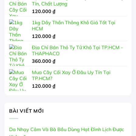
Tín, Chất Lượng
99.000 ₫
120.000
₫
đến
350.000 ₫
1kg Dây Thần Thông Khô Giá Tốt Tại
HCM
120.000
₫
Địa Chỉ Bán Thỏ Ty Tử Khô Tại TP.HCM -
THAPHACO
360.000
₫
Mua Cây Cối Xay Ở Đâu Uy Tín Tại
TP.HCM?
120.000
₫
BÀI VIẾT MỚI
Da Nhạy Cảm Và Bà Bầu Dùng Hạt Đình Lịch Được