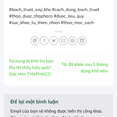
#bach_truat_say_kho #cach_dung_bach_truat
#thao_duoc_thaphaco #duoc_lieu_quy
#suc_khoe_tu_thien_nhien #thao_moc_sach
Sử dụng lá khôi tía bao
Tôi đã khỏe sau 3 tháng
lâu thì thấy hiệu quả?
dùng khổ sâm
Góc nhìn THAPHACO
Để lại một bình luận
Email của bạn sẽ không được hiển thị công khai.