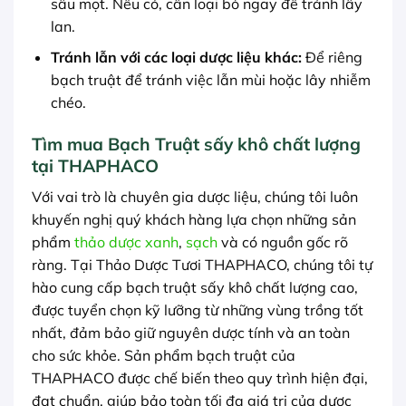
sâu mọt. Nếu có, cần loại bỏ ngay để tránh lây
lan.
Tránh lẫn với các loại dược liệu khác:
Để riêng
bạch truật để tránh việc lẫn mùi hoặc lây nhiễm
chéo.
Tìm mua Bạch Truật sấy khô chất lượng
tại THAPHACO
Với vai trò là chuyên gia dược liệu, chúng tôi luôn
khuyến nghị quý khách hàng lựa chọn những sản
phẩm
thảo dược xanh
,
sạch
và có nguồn gốc rõ
ràng. Tại Thảo Dược Tươi THAPHACO, chúng tôi tự
hào cung cấp bạch truật sấy khô chất lượng cao,
được tuyển chọn kỹ lưỡng từ những vùng trồng tốt
nhất, đảm bảo giữ nguyên dược tính và an toàn
cho sức khỏe. Sản phẩm bạch truật của
THAPHACO được chế biến theo quy trình hiện đại,
đạt chuẩn, giúp bảo toàn tối đa giá trị của dược