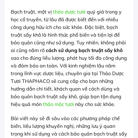
Bạch truật, một vị
thảo dược tươi
quý giá trong y
học cổ truyền, từ lâu đã được biết đến với nhiều
công dụng hữu ích cho sức khỏe. Đặc biệt, bạch
truật sấy khô là hình thức phổ biến và tiện lợi để
bảo quản cũng như sử dụng. Tuy nhiên, không phải
ai cũng nắm rõ
cách sử dụng bạch truật sấy khô
sao cho đúng liều lượng, phát huy tối đa công dụng
và đảm bảo an toàn. Với kinh nghiệm lâu năm
trong lĩnh vực dược liệu, chuyên gia tại Thảo Dược
Tươi THAPHACO sẽ cung cấp cho bạn những
hướng dẫn chi tiết, khách quan về cách dùng và
bảo quản bạch truật sấy khô, giúp bạn tận dụng
hiệu quả món
thảo mộc tươi
này cho sức khỏe.
Bài viết này sẽ đi sâu vào các phương pháp chế
biến, liều lượng khuyến nghị, những lưu ý quan
trọng khi sử dụng và cách bảo quản bạch truật sấy