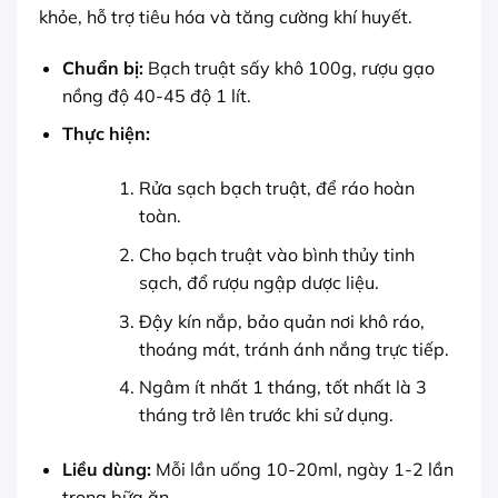
khỏe, hỗ trợ tiêu hóa và tăng cường khí huyết.
Chuẩn bị:
Bạch truật sấy khô 100g, rượu gạo
nồng độ 40-45 độ 1 lít.
Thực hiện:
Rửa sạch bạch truật, để ráo hoàn
toàn.
Cho bạch truật vào bình thủy tinh
sạch, đổ rượu ngập dược liệu.
Đậy kín nắp, bảo quản nơi khô ráo,
thoáng mát, tránh ánh nắng trực tiếp.
Ngâm ít nhất 1 tháng, tốt nhất là 3
tháng trở lên trước khi sử dụng.
Liều dùng:
Mỗi lần uống 10-20ml, ngày 1-2 lần
trong bữa ăn.