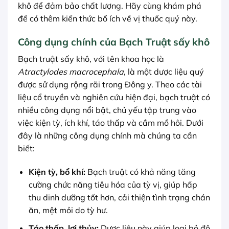
khô để đảm bảo chất lượng. Hãy cùng khám phá
để có thêm kiến thức bổ ích về vị thuốc quý này.
Công dụng chính của Bạch Truật sấy khô
Bạch truật sấy khô, với tên khoa học là
Atractylodes macrocephala
, là một dược liệu quý
được sử dụng rộng rãi trong Đông y. Theo các tài
liệu cổ truyền và nghiên cứu hiện đại, bạch truật có
nhiều công dụng nổi bật, chủ yếu tập trung vào
việc kiện tỳ, ích khí, táo thấp và cầm mồ hôi. Dưới
đây là những công dụng chính mà chúng ta cần
biết:
Kiện tỳ, bổ khí:
Bạch truật có khả năng tăng
cường chức năng tiêu hóa của tỳ vị, giúp hấp
thu dinh dưỡng tốt hơn, cải thiện tình trạng chán
ăn, mệt mỏi do tỳ hư.
Táo thấp, lợi thủy:
Dược liệu này giúp loại bỏ độ