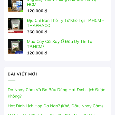
HCM
120.000
₫
Địa Chỉ Bán Thỏ Ty Tử Khô Tại TP.HCM -
THAPHACO
360.000
₫
Mua Cây Cối Xay Ở Đâu Uy Tín Tại
TP.HCM?
120.000
₫
BÀI VIẾT MỚI
Da Nhạy Cảm Và Bà Bầu Dùng Hạt Đình Lịch Được
Không?
Hạt Đình Lịch Hợp Da Nào? (Khô, Dầu, Nhạy Cảm)