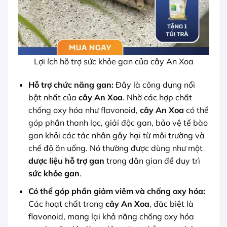
Lợi ích hỗ trợ sức khỏe gan của cây An Xoa
Hỗ trợ chức năng gan:
Đây là công dụng nổi
bật nhất của
cây An Xoa
. Nhờ các hợp chất
chống oxy hóa như flavonoid,
cây An Xoa
có thể
góp phần thanh lọc, giải độc gan, bảo vệ tế bào
gan khỏi các tác nhân gây hại từ môi trường và
chế độ ăn uống. Nó thường được dùng như một
dược liệu hỗ trợ gan
trong dân gian để duy trì
sức khỏe gan
.
Có thể góp phần giảm viêm và chống oxy hóa:
Các hoạt chất trong
cây An Xoa
, đặc biệt là
flavonoid, mang lại khả năng chống oxy hóa