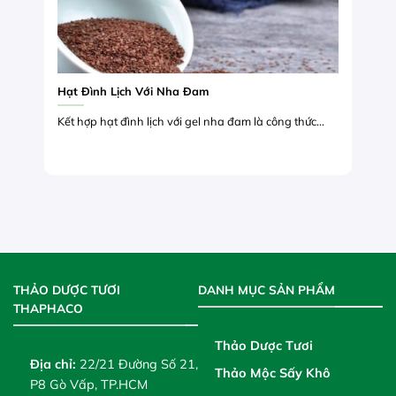
Hạt Đình Lịch Với Nha Đam
Kết hợp hạt đình lịch với gel nha đam là công thức...
THẢO DƯỢC TƯƠI
DANH MỤC SẢN PHẨM
THAPHACO
Thảo Dược Tươi
Địa chỉ:
22/21 Đường Số 21,
Thảo Mộc Sấy Khô
P8 Gò Vấp, TP.HCM