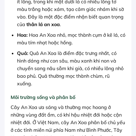
ít lông, trong khi mặt dưới lá có nhiều lông tơ
màu trắng hoặc xám, tạo cảm giác nhám khi sờ
vào. Đây là một đặc điểm nhận biết quan trọng
của
thân lá an xoa
.
Hoa:
Hoa An Xoa nhỏ, mọc thành cụm ở kẽ lá, có
màu tím nhạt hoặc hồng.
Quả:
Quả An Xoa là điểm đặc trưng nhất, có
hình dáng như con sâu, màu xanh khi non và
chuyển sang nâu sẫm khi già, có nhiều lông nhỏ
bao phủ. Quả thường mọc thành chùm, rũ
xuống.
Môi trường sống và phân bố
Cây An Xoa ưa sáng và thường mọc hoang ở
những vùng đất ẩm, có khí hậu nhiệt đới hoặc cận
nhiệt đới. Ở Việt Nam, cây An Xoa phân bố chủ yếu
ở các tỉnh miền núi phía Nam như Bình Phước, Tây