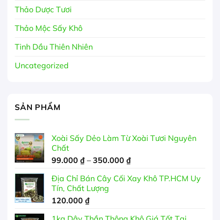
Thảo Dược Tươi
Thảo Mộc Sấy Khô
Tinh Dầu Thiên Nhiên
Uncategorized
SẢN PHẨM
Xoài Sấy Dẻo Làm Từ Xoài Tươi Nguyên
Chất
Khoảng
99.000
₫
–
350.000
₫
giá:
Địa Chỉ Bán Cây Cối Xay Khô TP.HCM Uy
từ
Tín, Chất Lượng
99.000 ₫
120.000
₫
đến
350.000 ₫
1kg Dây Thần Thông Khô Giá Tốt Tại