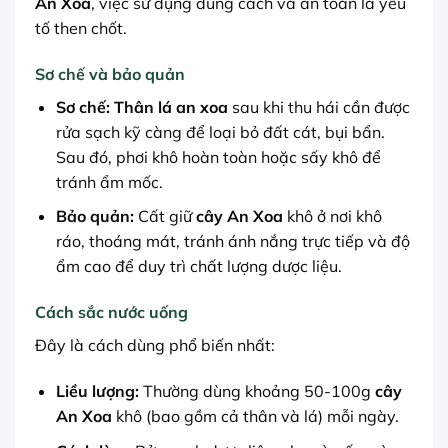
An Xoa
, việc sử dụng đúng cách và an toàn là yếu
tố then chốt.
Sơ chế và bảo quản
Sơ chế:
Thân lá an xoa
sau khi thu hái cần được
rửa sạch kỹ càng để loại bỏ đất cát, bụi bẩn.
Sau đó, phơi khô hoàn toàn hoặc sấy khô để
tránh ẩm mốc.
Bảo quản:
Cất giữ
cây An Xoa
khô ở nơi khô
ráo, thoáng mát, tránh ánh nắng trực tiếp và độ
ẩm cao để duy trì chất lượng dược liệu.
Cách sắc nước uống
Đây là cách dùng phổ biến nhất:
Liều lượng:
Thường dùng khoảng 50-100g
cây
An Xoa
khô (bao gồm cả thân và lá) mỗi ngày.