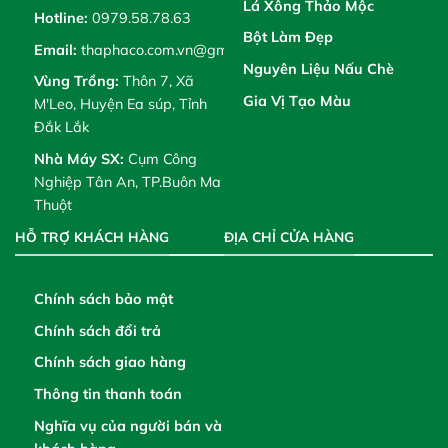
Lá Xông Thảo Mộc
Hotline:
0979.58.78.63
Bột Làm Đẹp
Email:
thaphaco.com.vn@gmail.com
Nguyên Liệu Nấu Chè
Vùng Trồng:
Thôn 7, Xã
Gia Vị Tạo Màu
M'Leo, Huyện Ea súp, Tỉnh
Đắk Lắk
Nhà Máy SX:
Cụm Công
Nghiệp Tân An, TP.Buôn Ma
Thuột
HỖ TRỢ KHÁCH HÀNG
ĐỊA CHỈ CỬA HÀNG
Chính sách bảo mật
Chính sách đổi trả
Chính sách giao hàng
Thông tin thanh toán
Nghĩa vụ của người bán và