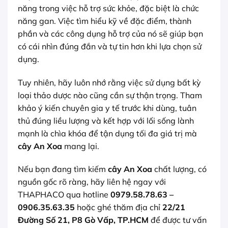
năng trong việc hỗ trợ sức khỏe, đặc biệt là chức
năng gan. Việc tìm hiểu kỹ về đặc điểm, thành
phần và các công dụng hỗ trợ của nó sẽ giúp bạn
có cái nhìn đúng đắn và tự tin hơn khi lựa chọn sử
dụng.
Tuy nhiên, hãy luôn nhớ rằng việc sử dụng bất kỳ
loại thảo dược nào cũng cần sự thận trọng. Tham
khảo ý kiến chuyên gia y tế trước khi dùng, tuân
thủ đúng liều lượng và kết hợp với lối sống lành
mạnh là chìa khóa để tận dụng tối đa giá trị mà
cây An Xoa
mang lại.
Nếu bạn đang tìm kiếm
cây An Xoa
chất lượng, có
nguồn gốc rõ ràng, hãy liên hệ ngay với
THAPHACO qua hotline
0979.58.78.63 –
0906.35.63.35
hoặc ghé thăm địa chỉ
22/21
Đường Số 21, P8 Gò Vấp, TP.HCM
để được tư vấn