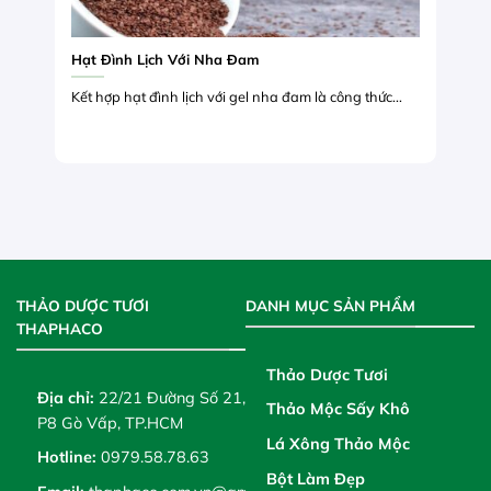
Hạt Đình Lịch Với Nha Đam
Kết hợp hạt đình lịch với gel nha đam là công thức...
THẢO DƯỢC TƯƠI
DANH MỤC SẢN PHẨM
THAPHACO
Thảo Dược Tươi
Địa chỉ:
22/21 Đường Số 21,
Thảo Mộc Sấy Khô
P8 Gò Vấp, TP.HCM
Lá Xông Thảo Mộc
Hotline:
0979.58.78.63
Bột Làm Đẹp