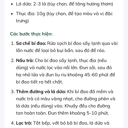
Lá dứa: 2-3 lá (tùy chọn, để tăng hương thơm)
Thục địa: 10g (tùy chọn, để tạo màu và vị đặc
trưng)
Các bước thực hiện:
Sơ chế bí đao:
Rửa sạch bí đao sấy lạnh qua vài
lần nước để loại bỏ bụi bẩn, sau đó để ráo.
Nấu trà:
Cho bí đao sấy lạnh, thục địa (nếu
dùng) và nước lọc vào nồi lớn. Đun sôi, sau đó
hạ nhỏ lửa và đun liu riu khoảng 45-60 phút để
bí đao tiết ra hết chất.
Thêm đường và lá dứa:
Khi bí đao đã mềm và
nước trà có màu vàng nhạt, cho đường phèn và
lá dứa (nếu dùng) vào. Khuấy đều cho đường
tan hoàn toàn. Đun thêm khoảng 5-10 phút.
Lọc trà:
Tắt bếp, vớt bỏ bã bí đao, lá dứa và