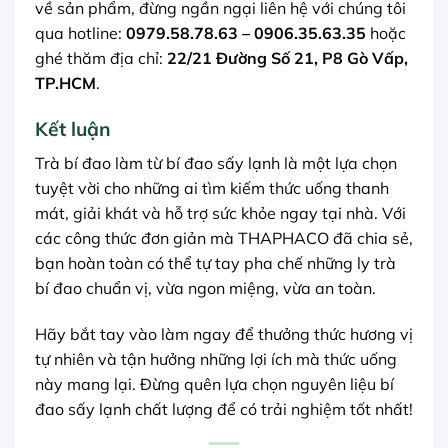
về sản phẩm, đừng ngần ngại liên hệ với chúng tôi
qua hotline:
0979.58.78.63 – 0906.35.63.35
hoặc
ghé thăm địa chỉ:
22/21 Đường Số 21, P8 Gò Vấp,
TP.HCM
.
Kết luận
Trà bí đao làm từ bí đao sấy lạnh là một lựa chọn
tuyệt vời cho những ai tìm kiếm thức uống thanh
mát, giải khát và hỗ trợ sức khỏe ngay tại nhà. Với
các công thức đơn giản mà THAPHACO đã chia sẻ,
bạn hoàn toàn có thể tự tay pha chế những ly trà
bí đao chuẩn vị, vừa ngon miệng, vừa an toàn.
Hãy bắt tay vào làm ngay để thưởng thức hương vị
tự nhiên và tận hưởng những lợi ích mà thức uống
này mang lại. Đừng quên lựa chọn nguyên liệu bí
đao sấy lạnh chất lượng để có trải nghiệm tốt nhất!