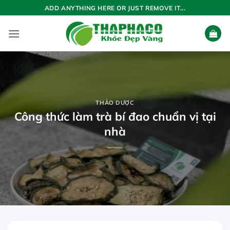
Bỏ
ADD ANYTHING HERE OR JUST REMOVE IT...
qua
nội
dung
THẢO DƯỢC
Công thức làm trà bí đao chuẩn vị tại
nhà