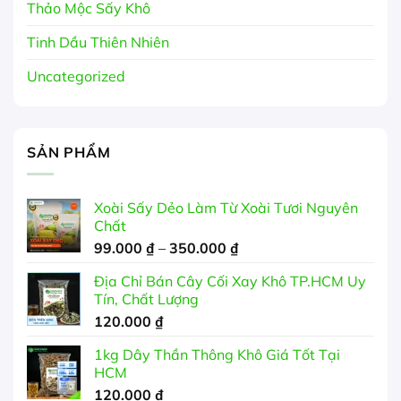
Thảo Mộc Sấy Khô
Tinh Dầu Thiên Nhiên
Uncategorized
SẢN PHẨM
Xoài Sấy Dẻo Làm Từ Xoài Tươi Nguyên
Chất
Khoảng
99.000
₫
–
350.000
₫
giá:
Địa Chỉ Bán Cây Cối Xay Khô TP.HCM Uy
từ
Tín, Chất Lượng
99.000 ₫
120.000
₫
đến
350.000 ₫
1kg Dây Thần Thông Khô Giá Tốt Tại
HCM
120.000
₫