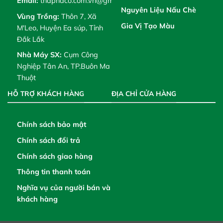
Email:
thaphaco.com.vn@gmail.com
Nguyên Liệu Nấu Chè
Vùng Trồng:
Thôn 7, Xã
Gia Vị Tạo Màu
M'Leo, Huyện Ea súp, Tỉnh
Đắk Lắk
Nhà Máy SX:
Cụm Công
Nghiệp Tân An, TP.Buôn Ma
Thuột
HỖ TRỢ KHÁCH HÀNG
ĐỊA CHỈ CỬA HÀNG
Chính sách bảo mật
Chính sách đổi trả
Chính sách giao hàng
Thông tin thanh toán
Nghĩa vụ của người bán và
khách hàng