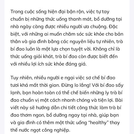
Trong cuộc sống hiện đại bận rộn, việc tự tay
chuẩn bị những thức uống thanh mát, bổ dưỡng tại
nhà ngày càng được nhiều người ưa chuộng. Đặc
biệt, với những ai muốn chăm sóc sức khỏe cho bản
thân và gia đình bằng các nguyên liệu tự nhiên, trà
bí đao luôn là một lựa chọn tuyệt vời. Không chỉ là
thức uống giải khát, trà bí đao còn được biết đến
với nhiều lợi ích sức khỏe đáng giá.
Tuy nhiên, nhiều người e ngại việc sơ chế bí đao
tươi khá mất thời gian. Đừng lo lắng! Với bí đao sấy
lạnh, bạn hoàn toàn có thể chế biến những ly trà bí
đao chuẩn vị một cách nhanh chóng và tiện lợi. Bài
viết này sẽ hướng dẫn chi tiết công thức làm trà bí
đao thơm ngon, bổ dưỡng ngay tại nhà, giúp bạn
và gia đình có thêm một thức uống “healthy” thay
thế nước ngọt công nghiệp.