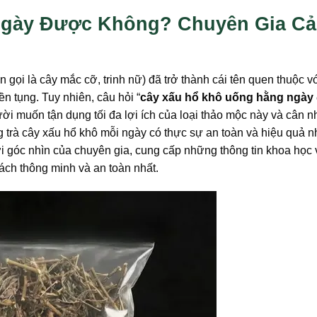
Ngày Được Không? Chuyên Gia C
n gọi là cây mắc cỡ, trinh nữ) đã trở thành cái tên quen thuộc v
 tụng. Tuy nhiên, câu hỏi “
cây xấu hổ khô uống hằng ngày
ười muốn tận dụng tối đa lợi ích của loại thảo mộc này và cân n
g trà cây xấu hổ khô mỗi ngày có thực sự an toàn và hiệu quả
i góc nhìn của chuyên gia, cung cấp những thông tin khoa học 
ách thông minh và an toàn nhất.