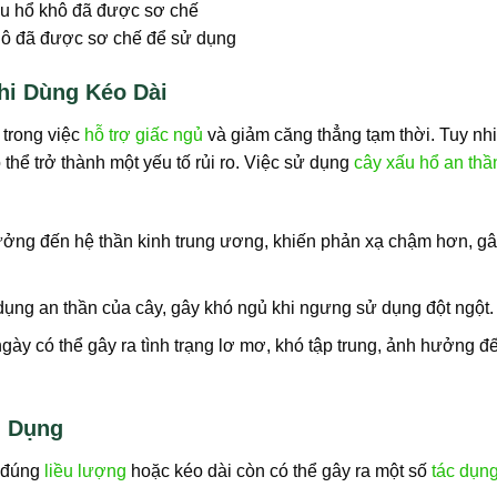
hô đã được sơ chế để sử dụng
hi Dùng Kéo Dài
 trong việc
hỗ trợ giấc ngủ
và giảm căng thẳng tạm thời. Tuy nh
thể trở thành một yếu tố rủi ro. Việc sử dụng
cây xấu hổ an thầ
ưởng đến hệ thần kinh trung ương, khiến phản xạ chậm hơn, g
dụng an thần của cây, gây khó ngủ khi ngưng sử dụng đột ngột.
ày có thể gây ra tình trạng lơ mơ, khó tập trung, ảnh hưởng đ
m Dụng
g đúng
liều lượng
hoặc kéo dài còn có thể gây ra một số
tác dụn