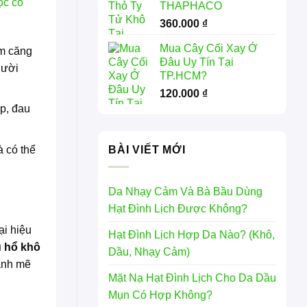
ọc cổ
THAPHACO
360.000
₫
Mua Cây Cối Xay Ở
ảm căng
Đâu Uy Tín Tại
gười
TP.HCM?
120.000
₫
p, đau
à có thể
BÀI VIẾT MỚI
Da Nhạy Cảm Và Bà Bầu Dùng
Hạt Đình Lịch Được Không?
ại hiệu
Hạt Đình Lịch Hợp Da Nào? (Khô,
 hổ khô
Dầu, Nhạy Cảm)
mạnh mẽ
Mặt Nạ Hạt Đình Lịch Cho Da Dầu
Mụn Có Hợp Không?