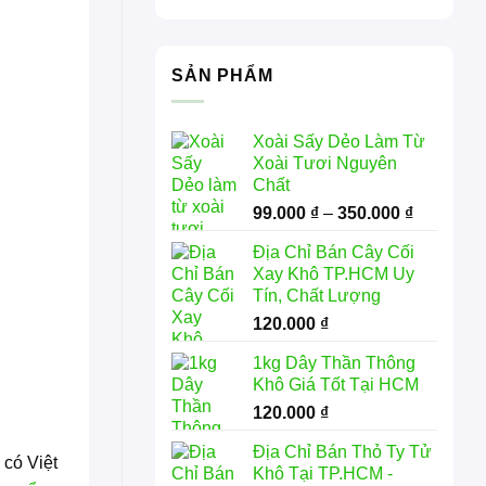
SẢN PHẨM
Xoài Sấy Dẻo Làm Từ
Xoài Tươi Nguyên
Chất
Khoảng
99.000
₫
–
350.000
₫
giá:
Địa Chỉ Bán Cây Cối
từ
Xay Khô TP.HCM Uy
99.000 ₫
Tín, Chất Lượng
đến
120.000
₫
350.000 
1kg Dây Thần Thông
Khô Giá Tốt Tại HCM
120.000
₫
Địa Chỉ Bán Thỏ Ty Tử
 có Việt
Khô Tại TP.HCM -