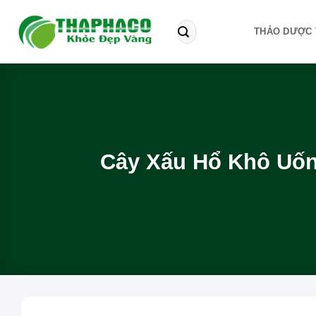
Bỏ
qua
Tìm
THẢO DƯỢC 
kiếm:
nội
dung
Cây Xấu Hổ Khô Uố