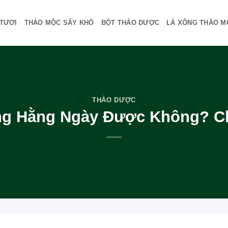
TƯƠI
THẢO MỘC SẤY KHÔ
BỘT THẢO DƯỢC
LÁ XÔNG THẢO M
THẢO DƯỢC
ng Hằng Ngày Được Không? Ch