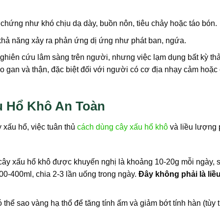
 chứng như khó chịu dạ dày, buồn nôn, tiêu chảy hoặc táo bón.
hả năng xảy ra phản ứng dị ứng như phát ban, ngứa.
hiên cứu lâm sàng trên người, nhưng việc lạm dụng bất kỳ t
ho gan và thận, đặc biệt đối với người có cơ địa nhạy cảm hoặc
u Hổ Khô An Toàn
 xấu hổ, việc tuân thủ
cách dùng cây xấu hổ khô
và liều lượng
cây xấu hổ khô được khuyến nghị là khoảng 10-20g mỗi ngày, s
00-400ml, chia 2-3 lần uống trong ngày.
Đây không phải là liề
thể sao vàng hạ thổ để tăng tính ấm và giảm bớt tính hàn (tùy 