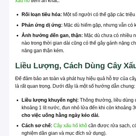
xấu hổ
tiềm ẩn khác:
Rối loạn tiêu hóa:
Một số người có thể gặp các triệu
Phản ứng dị ứng:
Mặc dù hiếm gặp, nhưng vẫn có k
Ảnh hưởng đến gan, thận:
Mặc dù chưa có nhiều ng
nào trong thời gian dài cũng có thể gây gánh nặng c
năng gan thận kém.
Liều Lượng, Cách Dùng Cây Xấ
Để đảm bảo an toàn và phát huy hiệu quả hỗ trợ của cây
là rất quan trọng. Dưới đây là một số hướng dẫn chung:
Liều lượng khuyến nghị:
Thông thường, liều dùng 
khoảng 1 lít nước, đun nhỏ lửa đến khi còn khoảng 3
cho việc uống hằng ngày kéo dài.
Cách sơ chế:
Cây xấu hổ khô
cần được rửa sạch, có 
nghiệm dân gian và mục đích sử dụng).