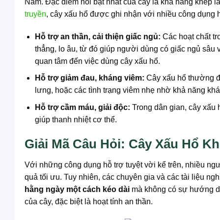
Nam. Đặc điểm nổi bật nhất của cây là khả năng khép lá
truyền
, cây xấu hổ được ghi nhận với nhiều công dụng 
Hỗ trợ an thần, cải thiện giấc ngủ:
Các hoạt chất tr
thẳng, lo âu, từ đó giúp người dùng có giấc ngủ sâu
quan tâm đến việc dùng cây xấu hổ.
Hỗ trợ giảm đau, kháng viêm:
Cây xấu hổ thường đ
lưng, hoặc các tình trạng viêm nhẹ nhờ khả năng khá
Hỗ trợ cầm máu, giải độc:
Trong dân gian, cây xấu 
giúp thanh nhiệt cơ thể.
Giải Mã Câu Hỏi: Cây Xấu Hổ 
Với những công dụng hỗ trợ tuyệt vời kể trên, nhiều ng
quả tối ưu. Tuy nhiên, các chuyên gia và các tài liệu 
hằng ngày một cách kéo dài
mà không có sự hướng 
của cây, đặc biệt là hoạt tính an thần.