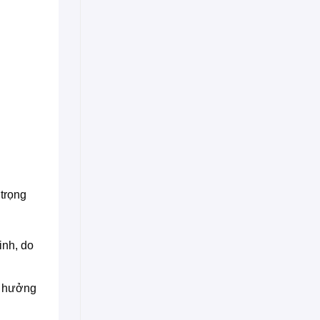
 trọng
inh, do
h hưởng