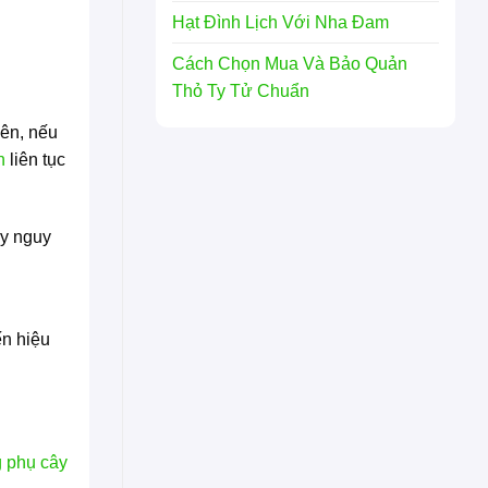
Hạt Đình Lịch Với Nha Đam
Cách Chọn Mua Và Bảo Quản
Thỏ Ty Tử Chuẩn
iên, nếu
n
liên tục
ây nguy
ến hiệu
g phụ cây