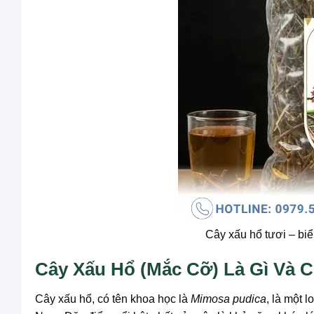
Cây xấu hổ tươi – biể
Cây Xấu Hổ (Mắc Cỡ) Là Gì Và
Cây xấu hổ, có tên khoa học là
Mimosa pudica
, là một 