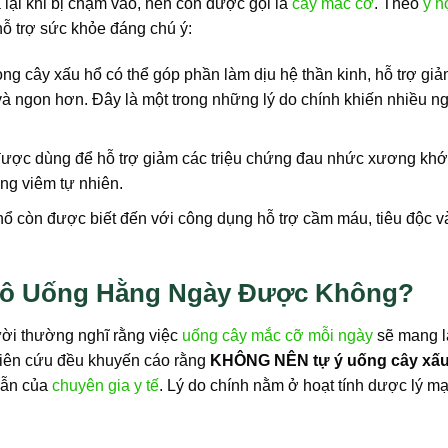
 lại khi bị chạm vào, nên còn được gọi là
cây mắc cỡ
. Theo
y h
hỗ trợ sức khỏe đáng chú ý:
ong cây xấu hổ có thể góp phần làm dịu hệ thần kinh, hỗ trợ gi
 và ngon hơn. Đây là một trong những lý do chính khiến nhiều n
ược dùng để hỗ trợ giảm các triệu chứng đau nhức xương khớ
ng viêm tự nhiên.
hổ còn được biết đến với công dụng hỗ trợ cầm máu, tiêu độc v
Khô Uống Hằng Ngày Được Không?
ười thường nghĩ rằng việc
uống cây mắc cỡ mỗi ngày
sẽ mang l
nghiên cứu đều khuyến cáo rằng
KHÔNG NÊN tự ý uống cây xấu
dẫn của
chuyên gia y tế
. Lý do chính nằm ở hoạt tính dược lý 