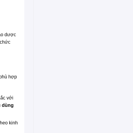
hảo dược
 chức
 phù hợp
ắc với
u dùng
theo kinh