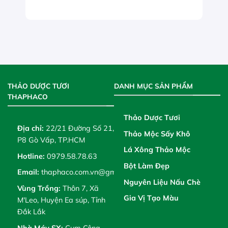
THẢO DƯỢC TƯƠI
DANH MỤC SẢN PHẨM
THAPHACO
Thảo Dược Tươi
Địa chỉ:
22/21 Đường Số 21,
Thảo Mộc Sấy Khô
P8 Gò Vấp, TP.HCM
Lá Xông Thảo Mộc
Hotline:
0979.58.78.63
Bột Làm Đẹp
Email:
thaphaco.com.vn@gmail.com
Nguyên Liệu Nấu Chè
Vùng Trồng:
Thôn 7, Xã
Gia Vị Tạo Màu
M'Leo, Huyện Ea súp, Tỉnh
Đắk Lắk
Nhà Máy SX:
Cụm Công