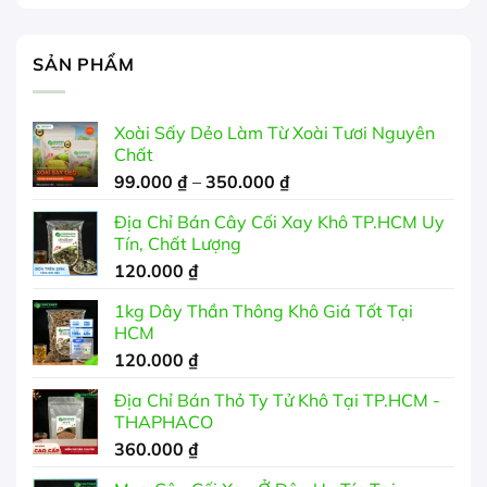
SẢN PHẨM
Xoài Sấy Dẻo Làm Từ Xoài Tươi Nguyên
Chất
Khoảng
99.000
₫
–
350.000
₫
giá:
Địa Chỉ Bán Cây Cối Xay Khô TP.HCM Uy
từ
Tín, Chất Lượng
99.000 ₫
120.000
₫
đến
350.000 ₫
1kg Dây Thần Thông Khô Giá Tốt Tại
HCM
120.000
₫
Địa Chỉ Bán Thỏ Ty Tử Khô Tại TP.HCM -
THAPHACO
360.000
₫