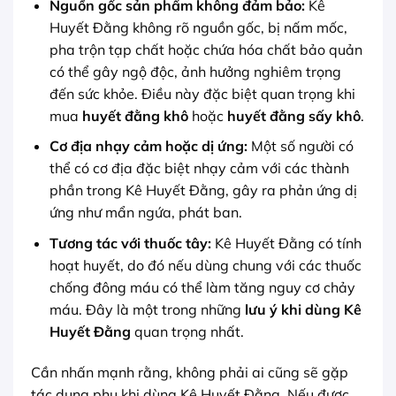
Nguồn gốc sản phẩm không đảm bảo:
Kê
Huyết Đằng không rõ nguồn gốc, bị nấm mốc,
pha trộn tạp chất hoặc chứa hóa chất bảo quản
có thể gây ngộ độc, ảnh hưởng nghiêm trọng
đến sức khỏe. Điều này đặc biệt quan trọng khi
mua
huyết đằng khô
hoặc
huyết đằng sấy khô
.
Cơ địa nhạy cảm hoặc dị ứng:
Một số người có
thể có cơ địa đặc biệt nhạy cảm với các thành
phần trong Kê Huyết Đằng, gây ra phản ứng dị
ứng như mẩn ngứa, phát ban.
Tương tác với thuốc tây:
Kê Huyết Đằng có tính
hoạt huyết, do đó nếu dùng chung với các thuốc
chống đông máu có thể làm tăng nguy cơ chảy
máu. Đây là một trong những
lưu ý khi dùng Kê
Huyết Đằng
quan trọng nhất.
Cần nhấn mạnh rằng, không phải ai cũng sẽ gặp
tác dụng phụ khi dùng Kê Huyết Đằng. Nếu được