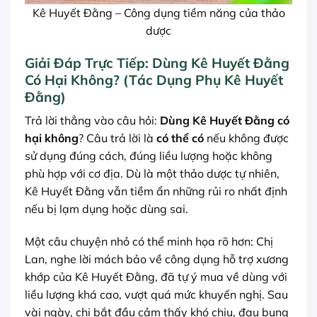
Kê Huyết Đằng – Công dụng tiềm năng của thảo
dược
Giải Đáp Trực Tiếp: Dùng Kê Huyết Đằng
Có Hại Không? (Tác Dụng Phụ Kê Huyết
Đằng)
Trả lời thẳng vào câu hỏi:
Dùng Kê Huyết Đằng có
hại không
? Câu trả lời là
có thể có
nếu không được
sử dụng đúng cách, đúng liều lượng hoặc không
phù hợp với cơ địa. Dù là một thảo dược tự nhiên,
Kê Huyết Đằng vẫn tiềm ẩn những rủi ro nhất định
nếu bị lạm dụng hoặc dùng sai.
Một câu chuyện nhỏ có thể minh họa rõ hơn: Chị
Lan, nghe lời mách bảo về công dụng hỗ trợ xương
khớp của Kê Huyết Đằng, đã tự ý mua về dùng với
liều lượng khá cao, vượt quá mức khuyến nghị. Sau
vài ngày, chị bắt đầu cảm thấy khó chịu, đau bụng