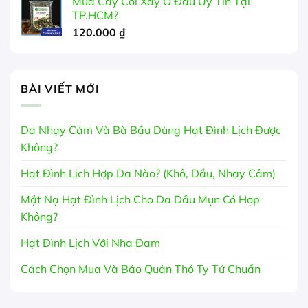
Mua Cây Cối Xay Ở Đâu Uy Tín Tại
TP.HCM?
120.000
₫
BÀI VIẾT MỚI
Da Nhạy Cảm Và Bà Bầu Dùng Hạt Đình Lịch Được
Không?
Hạt Đình Lịch Hợp Da Nào? (Khô, Dầu, Nhạy Cảm)
Mặt Nạ Hạt Đình Lịch Cho Da Dầu Mụn Có Hợp
Không?
Hạt Đình Lịch Với Nha Đam
Cách Chọn Mua Và Bảo Quản Thỏ Ty Tử Chuẩn