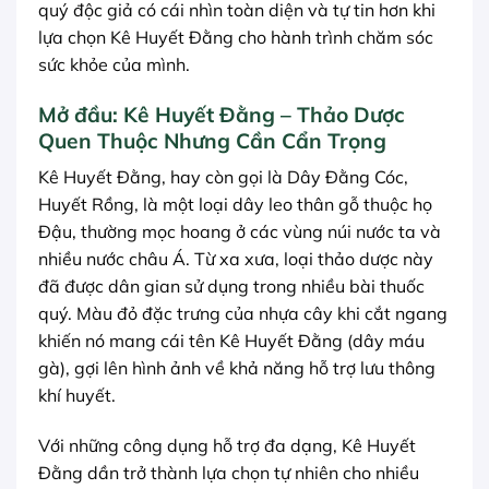
quý độc giả có cái nhìn toàn diện và tự tin hơn khi
lựa chọn Kê Huyết Đằng cho hành trình chăm sóc
sức khỏe của mình.
Mở đầu: Kê Huyết Đằng – Thảo Dược
Quen Thuộc Nhưng Cần Cẩn Trọng
Kê Huyết Đằng, hay còn gọi là Dây Đằng Cóc,
Huyết Rồng, là một loại dây leo thân gỗ thuộc họ
Đậu, thường mọc hoang ở các vùng núi nước ta và
nhiều nước châu Á. Từ xa xưa, loại thảo dược này
đã được dân gian sử dụng trong nhiều bài thuốc
quý. Màu đỏ đặc trưng của nhựa cây khi cắt ngang
khiến nó mang cái tên Kê Huyết Đằng (dây máu
gà), gợi lên hình ảnh về khả năng hỗ trợ lưu thông
khí huyết.
Với những công dụng hỗ trợ đa dạng, Kê Huyết
Đằng dần trở thành lựa chọn tự nhiên cho nhiều