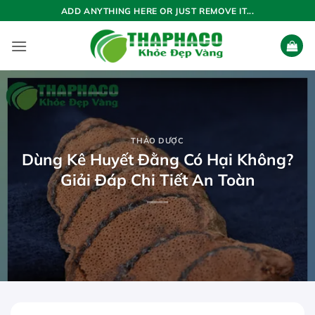
Bỏ
ADD ANYTHING HERE OR JUST REMOVE IT...
qua
nội
dung
THẢO DƯỢC
Dùng Kê Huyết Đằng Có Hại Không?
Giải Đáp Chi Tiết An Toàn