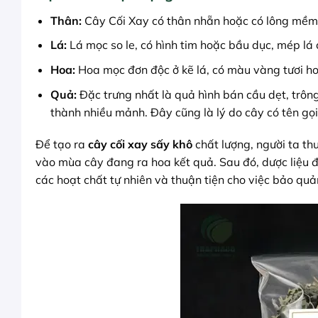
Thân:
Cây Cối Xay có thân nhẵn hoặc có lông mềm,
Lá:
Lá mọc so le, có hình tim hoặc bầu dục, mép lá 
Hoa:
Hoa mọc đơn độc ở kẽ lá, có màu vàng tươi h
Quả:
Đặc trưng nhất là quả hình bán cầu dẹt, trông
thành nhiều mảnh. Đây cũng là lý do cây có tên gọi
Để tạo ra
cây cối xay sấy khô
chất lượng, người ta th
vào mùa cây đang ra hoa kết quả. Sau đó, dược liệu 
các hoạt chất tự nhiên và thuận tiện cho việc bảo quả