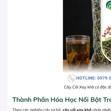
Cây Cối Xay khô có đặc đi
Thành Phần Hóa Học Nổi Bật Tr
Theo các nghiên cứu sơ bộ,
cây cối xay khô
chứa nhiều