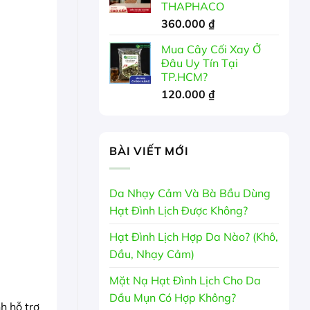
THAPHACO
360.000
₫
Mua Cây Cối Xay Ở
Đâu Uy Tín Tại
TP.HCM?
120.000
₫
BÀI VIẾT MỚI
Da Nhạy Cảm Và Bà Bầu Dùng
Hạt Đình Lịch Được Không?
Hạt Đình Lịch Hợp Da Nào? (Khô,
Dầu, Nhạy Cảm)
Mặt Nạ Hạt Đình Lịch Cho Da
Dầu Mụn Có Hợp Không?
h hỗ trợ