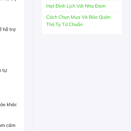
Hạt Đình Lịch Với Nha Đam
Cách Chọn Mua Và Bảo Quản
Thỏ Ty Tử Chuẩn
ể hỗ trợ
 tự
hỏe khác
iảm cảm