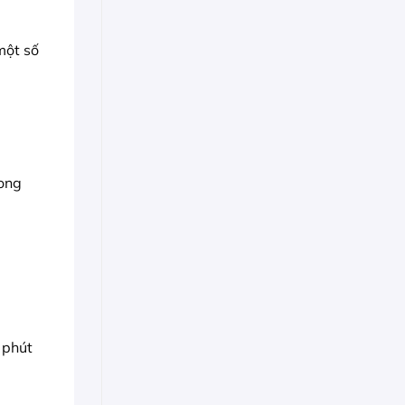
một số
rong
 phút