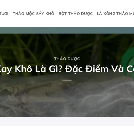
TƯƠI
THẢO MỘC SẤY KHÔ
BỘT THẢO DƯỢC
LÁ XÔNG THẢO M
THẢO DƯỢC
Xay Khô Là Gì? Đặc Điểm Và 