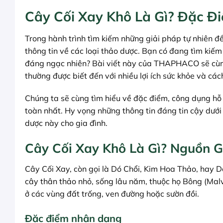
Cây Cối Xay Khô Là Gì? Đặc 
Trong hành trình tìm kiếm những giải pháp tự nhiên đ
thông tin về các loại thảo dược. Bạn có đang tìm kiếm
đáng ngạc nhiên? Bài viết này của THAPHACO sẽ c
thường được biết đến với nhiều lợi ích sức khỏe và các
Chúng ta sẽ cùng tìm hiểu về đặc điểm, công dụng h
toàn nhất. Hy vọng những thông tin đáng tin cậy dưới 
dược này cho gia đình.
Cây Cối Xay Khô Là Gì? Nguồn 
Cây Cối Xay, còn gọi là Dó Chổi, Kim Hoa Thảo, hay D
cây thân thảo nhỏ, sống lâu năm, thuộc họ Bông (Malv
ở các vùng đất trống, ven đường hoặc sườn đồi.
Đặc điểm nhận dạng