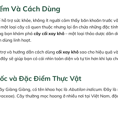
Điểm Và Cách Dùng
ể hỗ trợ sức khỏe, không ít người cảm thấy băn khoăn trước v
 một loại cây cỏ quen thuộc nhưng lại ẩn chứa những đặc tính
ùng bạn khám phá
cây cối xay khô
– một loại thảo dược dân d
h dùng linh hoạt.
ỗ trợ và hướng dẫn cách dùng
cối xay khô
sao cho hiệu quả v
đây sẽ giúp bạn có cái nhìn toàn diện và tự tin hơn khi lựa c
Gốc và Đặc Điểm Thực Vật
ây Giàng Giàng, có tên khoa học là
Abutilon indicum
. Đây là
aceae). Cây thường mọc hoang ở nhiều nơi tại Việt Nam, đặc