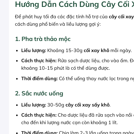
Hướng Dẫn Cách Dùng Cây Cối 
Để phát huy tối đa các đặc tính hỗ trợ của
cây cối xa
cách dùng phổ biến và liều lượng gợi ý:
1. Pha trà thảo mộc
Liều lượng:
Khoảng 15-30g
cối xay khô
mỗi ngày.
Cách thực hiện:
Rửa sạch dược liệu, cho vào ấm. Đổ
khoảng 10-15 phút là có thể dùng được.
Thời điểm dùng:
Có thể uống thay nước lọc trong ng
2. Sắc nước uống
Liều lượng:
30-50g
cây cối xay sấy khô
.
Cách thực hiện:
Cho dược liệu đã rửa sạch vào nồi 
cho đến khi lượng nước cạn còn khoảng 1 lít.
Thời điểm dùng:
Chia làm 2-3 lần uống trong ngày