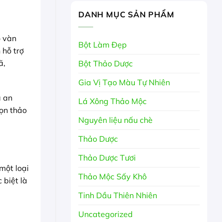
DANH MỤC SẢN PHẨM
ô vàn
Bột Làm Đẹp
 hỗ trợ
ã,
Bột Thảo Dược
Gia Vị Tạo Màu Tự Nhiên
à an
Lá Xông Thảo Mộc
họn thảo
Nguyên liệu nấu chè
Thảo Dược
Thảo Dược Tươi
 một loại
Thảo Mộc Sấy Khô
 biệt là
Tinh Dầu Thiên Nhiên
Uncategorized