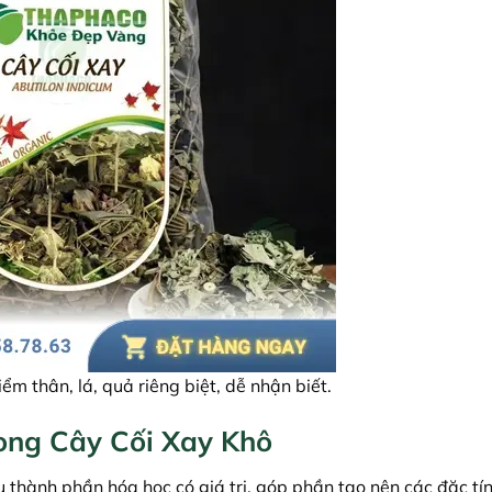
ểm thân, lá, quả riêng biệt, dễ nhận biết.
ong Cây Cối Xay Khô
 thành phần hóa học có giá trị, góp phần tạo nên các đặc tín