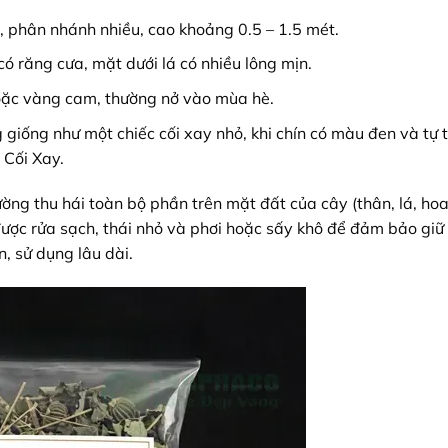
 phân nhánh nhiều, cao khoảng 0.5 – 1.5 mét.
có răng cưa, mặt dưới lá có nhiều lông mịn.
oặc vàng cam, thường nở vào mùa hè.
 giống như một chiếc cối xay nhỏ, khi chín có màu đen và tự 
 Cối Xay.
ường thu hái toàn bộ phần trên mặt đất của cây (thân, lá, hoa
được rửa sạch, thái nhỏ và phơi hoặc sấy khô để đảm bảo giữ
n, sử dụng lâu dài.