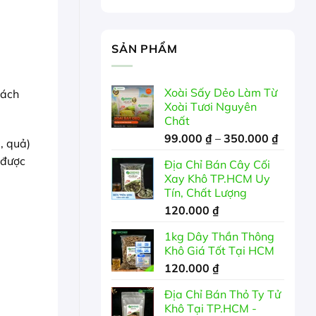
SẢN PHẨM
Xoài Sấy Dẻo Làm Từ
tách
Xoài Tươi Nguyên
Chất
Khoản
99.000
₫
–
350.000
₫
, quả)
giá:
 được
Địa Chỉ Bán Cây Cối
từ
Xay Khô TP.HCM Uy
99.000
Tín, Chất Lượng
đến
120.000
₫
350.00
1kg Dây Thần Thông
Khô Giá Tốt Tại HCM
120.000
₫
Địa Chỉ Bán Thỏ Ty Tử
Khô Tại TP.HCM -