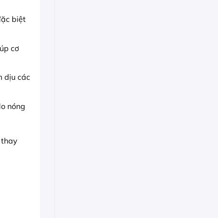
ặc biệt
iúp cơ
m dịu các
do nóng
 thay