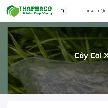
Bỏ
qua
Tìm
THẢO DƯỢC 
kiếm:
nội
dung
Cây Cối 