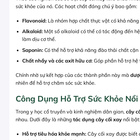
sức khỏe của nó. Các hoạt chất đáng chú ý bao gồm:
Flavonoid:
Là nhóm hợp chất thực vật có khả năng 
Alkaloid:
Một số alkaloid có thể có tác động đến hệ
làm dịu cơ thể.
Saponin:
Có thể hỗ trợ khả năng đào thải chất cặn 
Chất nhầy và các axit hữu cơ:
Góp phần hỗ trợ hệ 
Chính nhờ sự kết hợp của các thành phần này mà
dược
nhiên để hỗ trợ chăm sóc sức khỏe.
Công Dụng Hỗ Trợ Sức Khỏe Nổi
Trong y học cổ truyền và kinh nghiệm dân gian,
cây c
nhau. Dưới đây là những
tác dụng cây cối xay
nổi bật
Hỗ trợ tiêu hóa khỏe mạnh:
Cây cối xay được biết 