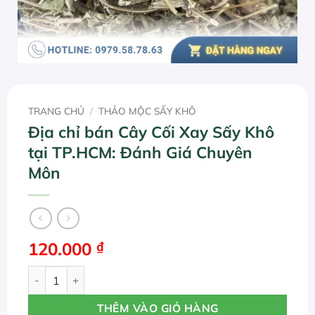
TRANG CHỦ
/
THẢO MỘC SẤY KHÔ
Địa chỉ bán Cây Cối Xay Sấy Khô
tại TP.HCM: Đánh Giá Chuyên
Môn
120.000
₫
Địa chỉ bán Cây Cối Xay Sấy Khô tại TP.HCM: Đánh Giá C
THÊM VÀO GIỎ HÀNG