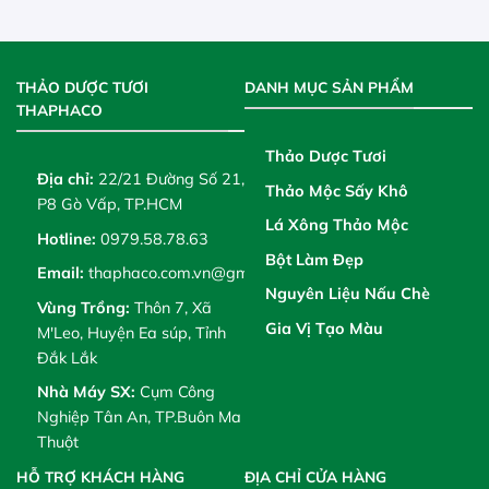
THẢO DƯỢC TƯƠI
DANH MỤC SẢN PHẨM
THAPHACO
Thảo Dược Tươi
Địa chỉ:
22/21 Đường Số 21,
Thảo Mộc Sấy Khô
P8 Gò Vấp, TP.HCM
Lá Xông Thảo Mộc
Hotline:
0979.58.78.63
Bột Làm Đẹp
Email:
thaphaco.com.vn@gmail.com
Nguyên Liệu Nấu Chè
Vùng Trồng:
Thôn 7, Xã
Gia Vị Tạo Màu
M'Leo, Huyện Ea súp, Tỉnh
Đắk Lắk
Nhà Máy SX:
Cụm Công
Nghiệp Tân An, TP.Buôn Ma
Thuột
HỖ TRỢ KHÁCH HÀNG
ĐỊA CHỈ CỬA HÀNG