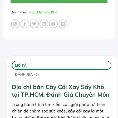
Danh mục:
Thảo Mộc Sấy Khô
MÔ TẢ
ĐÁNH GIÁ (0)
Địa chỉ bán Cây Cối Xay Sấy Khô
tại TP.HCM: Đánh Giá Chuyên Môn
Trong hành trình tìm kiếm các giải pháp từ thiên
nhiên để chăm sóc sức khỏe,
cây cối xay
là một
trong những
thảo dược tươi
được nhiều người quan