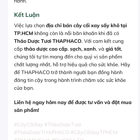
hành.
Kết Luận
Việc lựa chọn
địa chỉ bán cây cối xay sấy khô tại
TP.HCM
không còn là nỗi băn khoăn khi đã có
Thảo Dược Tươi THAPHACO
. Với cam kết cung
cấp
thảo dược cao cấp
,
sạch, xanh
, và
giá tốt
,
chúng tôi tự tin mang đến cho quý vị sản phẩm
chất lượng nhất, hỗ trợ hiệu quả cho sức khỏe. Hãy
để THAPHACO trở thành người bạn đồng hành
đáng tin cậy trong hành trình chăm sóc sức khỏe
của bạn.
Liên hệ ngay hôm nay để được tư vấn và đặt mua
sản phẩm!
#CâyCốiXay #ThảoDượcTươi
#ThảoDượcTHAPHACO #CâyCốiXayTPHCM
#ThảoMộcSạch #ĐịaChỉUyTín