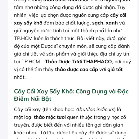
tâm nhờ những công dụng đã được ghi nhận. Tuy
nhiên, việc lựa chọn được nguồn cung cấp
cây cối
xay sấy khô
đảm bảo chất lượng,
sạch, xanh
và
giữ nguyên dược tính tại một thành phố lớn như
TP.HCM luôn là thách thức. Bài viết này, dưới góc
độ của một Dược sĩ chuyên môn, sẽ cung cấp đánh
giá chi tiết về sản phẩm và giới thiệu địa chỉ uy tín
tại TP.HCM –
Thảo Dược Tươi THAPHACO
, nơi quý
vị có thể tìm thấy
thảo dược cao cấp
với
giá tốt
nhất.
Cây Cối Xay Sấy Khô: Công Dụng và Đặc
Điểm Nổi Bật
Cây cối xay (tên khoa học:
Abutilon indicum
) là
một loại
thảo mộc tươi
quen thuộc trong y học cổ
truyền, được biết đến với nhiều tên gọi dân gian
khác nhau. Từ lâu, dược liệu này đã được sử dụng