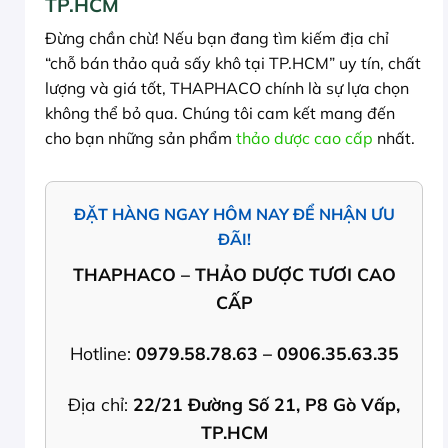
TP.HCM
Đừng chần chừ! Nếu bạn đang tìm kiếm địa chỉ
“chỗ bán thảo quả sấy khô tại TP.HCM” uy tín, chất
lượng và giá tốt, THAPHACO chính là sự lựa chọn
không thể bỏ qua. Chúng tôi cam kết mang đến
cho bạn những sản phẩm
thảo dược cao cấp
nhất.
ĐẶT HÀNG NGAY HÔM NAY ĐỂ NHẬN ƯU
ĐÃI!
THAPHACO – THẢO DƯỢC TƯƠI CAO
CẤP
Hotline:
0979.58.78.63 – 0906.35.63.35
Địa chỉ:
22/21 Đường Số 21, P8 Gò Vấp,
TP.HCM