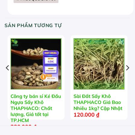
SẢN PHẨM TƯƠNG TỰ
Công ty bán sỉ Ké Đầu
Sài Đất Sấy Khô
Ngựa Sấy Khô
THAPHACO Giá Bao
THAPHACO: Chất
Nhiêu 1kg? Cập Nhật
120.000
₫
lượng, Giá tốt tại
TP.HCM
230.000
₫