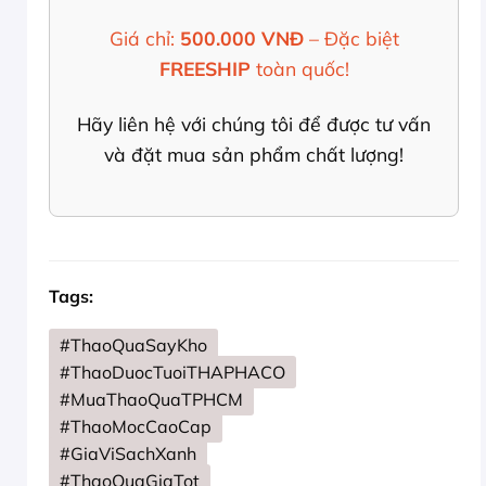
Giá chỉ:
500.000 VNĐ
– Đặc biệt
FREESHIP
toàn quốc!
Hãy liên hệ với chúng tôi để được tư vấn
và đặt mua sản phẩm chất lượng!
Tags:
#ThaoQuaSayKho
#ThaoDuocTuoiTHAPHACO
#MuaThaoQuaTPHCM
#ThaoMocCaoCap
#GiaViSachXanh
#ThaoQuaGiaTot