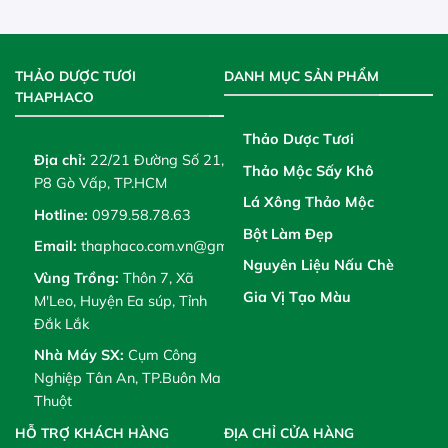
THẢO DƯỢC TƯƠI
DANH MỤC SẢN PHẨM
THAPHACO
Thảo Dược Tươi
Địa chỉ:
22/21 Đường Số 21,
Thảo Mộc Sấy Khô
P8 Gò Vấp, TP.HCM
Lá Xông Thảo Mộc
Hotline:
0979.58.78.63
Bột Làm Đẹp
Email:
thaphaco.com.vn@gmail.com
Nguyên Liệu Nấu Chè
Vùng Trồng:
Thôn 7, Xã
Gia Vị Tạo Màu
M'Leo, Huyện Ea súp, Tỉnh
Đắk Lắk
Nhà Máy SX:
Cụm Công
Nghiệp Tân An, TP.Buôn Ma
Thuột
HỖ TRỢ KHÁCH HÀNG
ĐỊA CHỈ CỬA HÀNG