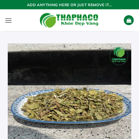
Bỏ
ADD ANYTHING HERE OR JUST REMOVE IT...
qua
nội
dung