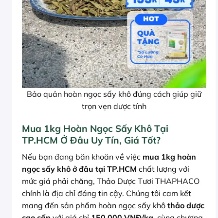
Bảo quản hoàn ngọc sấy khô đúng cách giúp giữ
trọn vẹn dược tính
Mua 1kg Hoàn Ngọc Sấy Khô Tại
TP.HCM Ở Đâu Uy Tín, Giá Tốt?
Nếu bạn đang băn khoăn về việc
mua 1kg hoàn
ngọc sấy khô ở đâu tại TP.HCM
chất lượng với
mức giá phải chăng, Thảo Dược Tươi THAPHACO
chính là địa chỉ đáng tin cậy. Chúng tôi cam kết
mang đến sản phẩm hoàn ngọc sấy khô
thảo dược
cao cấp
với giá chỉ
150.000 VNĐ/kg
, cùng chương