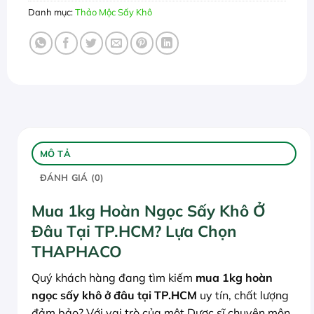
Danh mục:
Thảo Mộc Sấy Khô
MÔ TẢ
ĐÁNH GIÁ (0)
Mua 1kg Hoàn Ngọc Sấy Khô Ở
Đâu Tại TP.HCM? Lựa Chọn
THAPHACO
Quý khách hàng đang tìm kiếm
mua 1kg hoàn
ngọc sấy khô ở đâu tại TP.HCM
uy tín, chất lượng
đảm bảo? Với vai trò của một Dược sĩ chuyên môn,