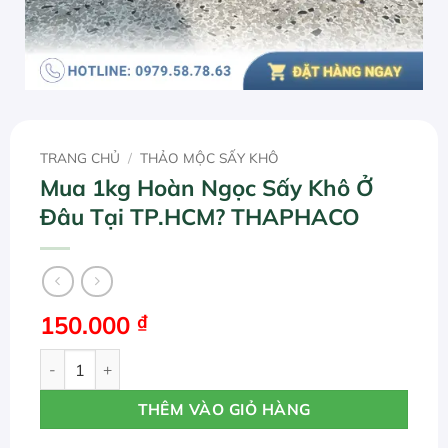
TRANG CHỦ
/
THẢO MỘC SẤY KHÔ
Mua 1kg Hoàn Ngọc Sấy Khô Ở
Đâu Tại TP.HCM? THAPHACO
150.000
₫
Mua 1kg Hoàn Ngọc Sấy Khô Ở Đâu Tại TP.HCM? THAPHA
THÊM VÀO GIỎ HÀNG