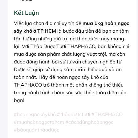
Kết Luận
Việc lựa chọn địa chỉ uy tín để
mua 1kg hoàn ngọc
sấy khô ở TP.HCM
là bước đầu tiên để bạn an tâm
tận hưởng những giá trị mà thảo dược này mang
lại. Với Thảo Dược Tươi THAPHACO, bạn không chỉ
mua được sản phẩm chất lượng vượt trội, mà còn
được đồng hành bởi sự tư vấn chuyên nghiệp từ
Dược sĩ, giúp sử dụng sản phẩm hiệu quả và an
toàn nhất. Hãy để hoàn ngọc sấy khô của
THAPHACO trở thành một phần không thể thiếu
trong hành trình chăm sóc sức khỏe toàn diện của
bạn!
#hoanngocsấykhô #thảodượctươi #THAPHACO
#muahoànngọctphcm #cáchdùnghoànngọc
#bảoquảnthảodược