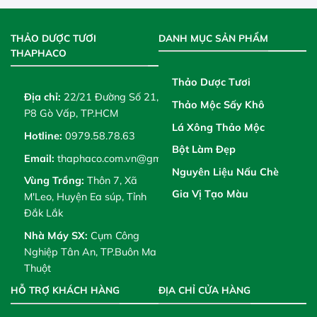
THẢO DƯỢC TƯƠI
DANH MỤC SẢN PHẨM
THAPHACO
Thảo Dược Tươi
Địa chỉ:
22/21 Đường Số 21,
Thảo Mộc Sấy Khô
P8 Gò Vấp, TP.HCM
Lá Xông Thảo Mộc
Hotline:
0979.58.78.63
Bột Làm Đẹp
Email:
thaphaco.com.vn@gmail.com
Nguyên Liệu Nấu Chè
Vùng Trồng:
Thôn 7, Xã
Gia Vị Tạo Màu
M'Leo, Huyện Ea súp, Tỉnh
Đắk Lắk
Nhà Máy SX:
Cụm Công
Nghiệp Tân An, TP.Buôn Ma
Thuột
HỖ TRỢ KHÁCH HÀNG
ĐỊA CHỈ CỬA HÀNG