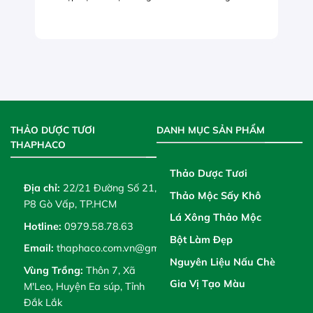
THẢO DƯỢC TƯƠI
DANH MỤC SẢN PHẨM
THAPHACO
Thảo Dược Tươi
Địa chỉ:
22/21 Đường Số 21,
Thảo Mộc Sấy Khô
P8 Gò Vấp, TP.HCM
Lá Xông Thảo Mộc
Hotline:
0979.58.78.63
Bột Làm Đẹp
Email:
thaphaco.com.vn@gmail.com
Nguyên Liệu Nấu Chè
Vùng Trồng:
Thôn 7, Xã
Gia Vị Tạo Màu
M'Leo, Huyện Ea súp, Tỉnh
Đắk Lắk