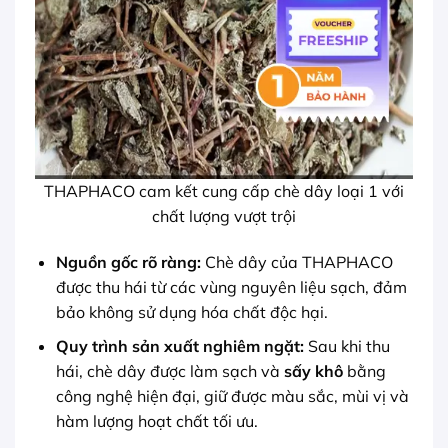
THAPHACO cam kết cung cấp chè dây loại 1 với
chất lượng vượt trội
Nguồn gốc rõ ràng:
Chè dây của THAPHACO
được thu hái từ các vùng nguyên liệu sạch, đảm
bảo không sử dụng hóa chất độc hại.
Quy trình sản xuất nghiêm ngặt:
Sau khi thu
hái, chè dây được làm sạch và
sấy khô
bằng
công nghệ hiện đại, giữ được màu sắc, mùi vị và
hàm lượng hoạt chất tối ưu.