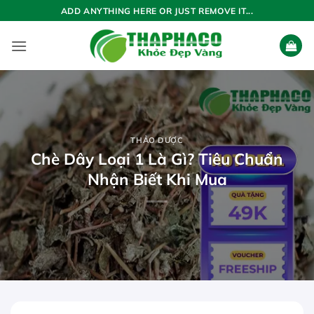
Bỏ
ADD ANYTHING HERE OR JUST REMOVE IT...
qua
nội
dung
THẢO DƯỢC
Chè Dây Loại 1 Là Gì? Tiêu Chuẩn
Nhận Biết Khi Mua