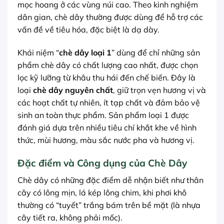
mọc hoang ở các vùng núi cao. Theo kinh nghiệm
dân gian, chè dây thường được dùng để hỗ trợ các
vấn đề về tiêu hóa, đặc biệt là dạ dày.
Khái niệm “
chè dây loại 1
” dùng để chỉ những sản
phẩm chè dây có chất lượng cao nhất, được chọn
lọc kỹ lưỡng từ khâu thu hái đến chế biến. Đây là
loại
chè dây nguyên chất
, giữ trọn vẹn hương vị và
các hoạt chất tự nhiên, ít tạp chất và đảm bảo vệ
sinh an toàn thực phẩm. Sản phẩm loại 1 được
đánh giá dựa trên nhiều tiêu chí khắt khe về hình
thức, mùi hương, màu sắc nước pha và hương vị.
Đặc điểm và Công dụng của Chè Dây
Chè dây có những đặc điểm dễ nhận biết như thân
cây có lông mịn, lá kép lông chim, khi phơi khô
thường có “tuyết” trắng bám trên bề mặt (là nhựa
cây tiết ra, không phải mốc).