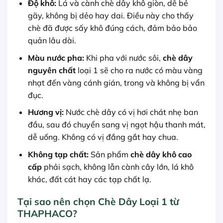
Độ khô:
Lá và cành chè dây khô giòn, dễ bẻ
gãy, không bị dẻo hay dai. Điều này cho thấy
chè đã được sấy khô đúng cách, đảm bảo bảo
quản lâu dài.
Màu nước pha:
Khi pha với nước sôi,
chè dây
nguyên chất
loại 1 sẽ cho ra nước có màu vàng
nhạt đến vàng cánh gián, trong và không bị vẩn
đục.
Hương vị:
Nước chè dây có vị hơi chát nhẹ ban
đầu, sau đó chuyển sang vị ngọt hậu thanh mát,
dễ uống. Không có vị đắng gắt hay chua.
Không tạp chất:
Sản phẩm
chè dây khô cao
cấp
phải sạch, không lẫn cành cây lớn, lá khô
khác, đất cát hay các tạp chất lạ.
Tại sao nên chọn Chè Dây Loại 1 từ
THAPHACO?