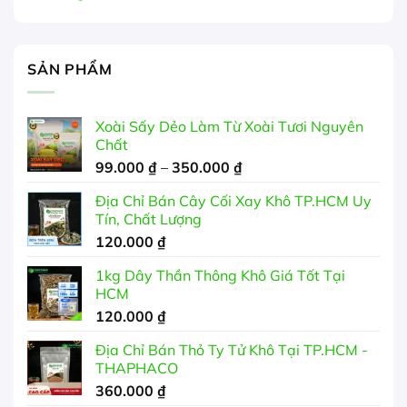
SẢN PHẨM
Xoài Sấy Dẻo Làm Từ Xoài Tươi Nguyên
Chất
Khoảng
99.000
₫
–
350.000
₫
giá:
Địa Chỉ Bán Cây Cối Xay Khô TP.HCM Uy
từ
Tín, Chất Lượng
99.000 ₫
120.000
₫
đến
350.000 ₫
1kg Dây Thần Thông Khô Giá Tốt Tại
HCM
120.000
₫
Địa Chỉ Bán Thỏ Ty Tử Khô Tại TP.HCM -
THAPHACO
360.000
₫