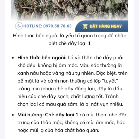
Hình thức bên ngoài là yếu tố quan trọng để nhận
biết chè dây loại 1
Hình thức bên ngoài:
Lá và thân chè dây phải
khô đều, không bị ẩm mốc. Màu sắc thường là
xanh nâu hoặc vàng nâu tự nhiên. Đặc biệt, trên
bề mặt lá và cành non thường có lớp “tuyết”
trắng mịn (nhựa chè dây đông lại), đây là dấu
hiệu của chè dây sạch, chất lượng tốt. Tránh
chọn loại có màu quá sẫm, lá bị nát vụn nhiều.
Mùi hương:
Chè dây loại 1
có mùi thơm nhẹ đặc
trưng của thảo mộc, không có mùi ẩm mốc, hắc
hoặc mùi lạ của hóa chất bảo quản.