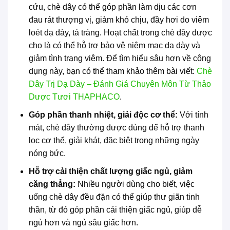
cứu, chè dây có thể góp phần làm dịu các cơn
đau rát thượng vị, giảm khó chịu, đầy hơi do viêm
loét dạ dày, tá tràng. Hoạt chất trong chè dây được
cho là có thể hỗ trợ bảo vệ niêm mạc dạ dày và
giảm tình trạng viêm. Để tìm hiểu sâu hơn về công
dụng này, bạn có thể tham khảo thêm bài viết:
Chè
Dây Trị Dạ Dày – Đánh Giá Chuyên Môn Từ Thảo
Dược Tươi THAPHACO
.
Góp phần thanh nhiệt, giải độc cơ thể:
Với tính
mát, chè dây thường được dùng để hỗ trợ thanh
lọc cơ thể, giải khát, đặc biệt trong những ngày
nóng bức.
Hỗ trợ cải thiện chất lượng giấc ngủ, giảm
căng thẳng:
Nhiều người dùng cho biết, việc
uống chè dây đều đặn có thể giúp thư giãn tinh
thần, từ đó góp phần cải thiện giấc ngủ, giúp dễ
ngủ hơn và ngủ sâu giấc hơn.