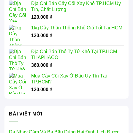
Địa Chỉ Bán Cây Cối Xay Khô TP.HCM Uy
từ
Tín, Chất Lượng
99.000 ₫
120.000
₫
đến
350.000 ₫
1kg Dây Thần Thông Khô Giá Tốt Tại HCM
120.000
₫
Địa Chỉ Bán Thỏ Ty Tử Khô Tại TP.HCM -
THAPHACO
360.000
₫
Mua Cây Cối Xay Ở Đâu Uy Tín Tại
TP.HCM?
120.000
₫
BÀI VIẾT MỚI
Da Nhạy Cảm Và Bà Bầu Dùng Hạt Đình Lịch Được