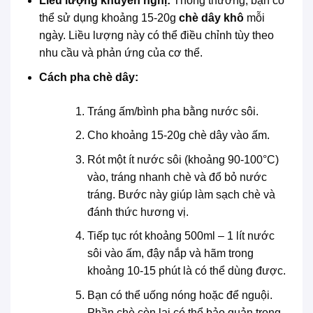
Liều lượng khuyến nghị:
Thông thường, bạn có
thể sử dụng khoảng 15-20g
chè dây khô
mỗi
ngày. Liều lượng này có thể điều chỉnh tùy theo
nhu cầu và phản ứng của cơ thể.
Cách pha chè dây:
Tráng ấm/bình pha bằng nước sôi.
Cho khoảng 15-20g chè dây vào ấm.
Rót một ít nước sôi (khoảng 90-100°C)
vào, tráng nhanh chè và đổ bỏ nước
tráng. Bước này giúp làm sạch chè và
đánh thức hương vị.
Tiếp tục rót khoảng 500ml – 1 lít nước
sôi vào ấm, đậy nắp và hãm trong
khoảng 10-15 phút là có thể dùng được.
Bạn có thể uống nóng hoặc để nguội.
Phần chè còn lại có thể bảo quản trong