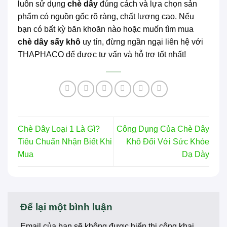
luôn sử dụng
chè dây
đúng cách và lựa chọn sản
phẩm có nguồn gốc rõ ràng, chất lượng cao. Nếu
bạn có bất kỳ băn khoăn nào hoặc muốn tìm mua
chè dây sấy khô
uy tín, đừng ngần ngại liên hệ với
THAPHACO để được tư vấn và hỗ trợ tốt nhất!
Chè Dây Loại 1 Là Gì?
Công Dụng Của Chè Dây
Tiêu Chuẩn Nhận Biết Khi
Khô Đối Với Sức Khỏe
Mua
Dạ Dày
Để lại một bình luận
Email của bạn sẽ không được hiển thị công khai.