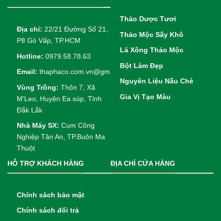
Thảo Dược Tươi
Địa chỉ:
22/21 Đường Số 21,
Thảo Mộc Sấy Khô
P8 Gò Vấp, TP.HCM
Lá Xông Thảo Mộc
Hotline:
0979.58.78.63
Bột Làm Đẹp
Email:
thaphaco.com.vn@gmail.com
Nguyên Liệu Nấu Chè
Vùng Trồng:
Thôn 7, Xã
Gia Vị Tạo Màu
M'Leo, Huyện Ea súp, Tỉnh
Đắk Lắk
Nhà Máy SX:
Cụm Công
Nghiệp Tân An, TP.Buôn Ma
Thuột
HỖ TRỢ KHÁCH HÀNG
ĐỊA CHỈ CỬA HÀNG
Chính sách bảo mật
Chính sách đổi trả