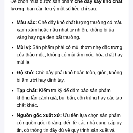
Để chọn mua được sản phẩm
chè dây sấy khô chất
lượng
, bạn cần lưu ý một số tiêu chí sau:
Màu sắc:
Chè dây khô chất lượng thường có màu
xanh xám hoặc nâu nhạt tự nhiên, không bị úa
vàng hay ngả đen bất thường.
Mùi vị:
Sản phẩm phải có mùi thơm nhẹ đặc trưng
của thảo mộc, không có mùi ẩm mốc, hóa chất hay
mùi lạ.
Độ khô:
Chè dây phải khô hoàn toàn, giòn, không
bị ẩm ướt hay dính tay.
Tạp chất:
Kiểm tra kỹ để đảm bảo sản phẩm
không lẫn cành già, bụi bẩn, côn trùng hay các tạp
chất khác.
Nguồn gốc xuất xứ:
Ưu tiên lựa chọn sản phẩm
có nguồn gốc rõ ràng, đến từ các nhà cung cấp uy
tín, có thông tin đầy đủ về quy trình sản xuất và