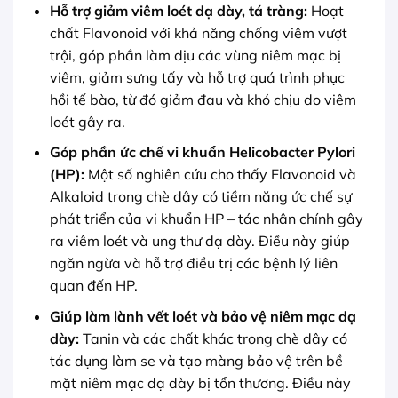
Hỗ trợ giảm viêm loét dạ dày, tá tràng:
Hoạt
chất Flavonoid với khả năng chống viêm vượt
trội, góp phần làm dịu các vùng niêm mạc bị
viêm, giảm sưng tấy và hỗ trợ quá trình phục
hồi tế bào, từ đó giảm đau và khó chịu do viêm
loét gây ra.
Góp phần ức chế vi khuẩn Helicobacter Pylori
(HP):
Một số nghiên cứu cho thấy Flavonoid và
Alkaloid trong chè dây có tiềm năng ức chế sự
phát triển của vi khuẩn HP – tác nhân chính gây
ra viêm loét và ung thư dạ dày. Điều này giúp
ngăn ngừa và hỗ trợ điều trị các bệnh lý liên
quan đến HP.
Giúp làm lành vết loét và bảo vệ niêm mạc dạ
dày:
Tanin và các chất khác trong chè dây có
tác dụng làm se và tạo màng bảo vệ trên bề
mặt niêm mạc dạ dày bị tổn thương. Điều này