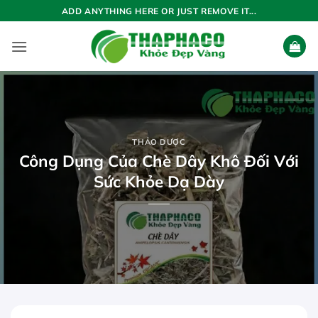
Bỏ
ADD ANYTHING HERE OR JUST REMOVE IT...
qua
nội
dung
THẢO DƯỢC
Công Dụng Của Chè Dây Khô Đối Với
Sức Khỏe Dạ Dày