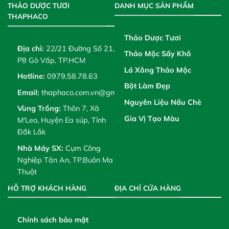
THẢO DƯỢC TƯƠI
DANH MỤC SẢN PHẨM
THAPHACO
Thảo Dược Tươi
Địa chỉ:
22/21 Đường Số 21,
Thảo Mộc Sấy Khô
P8 Gò Vấp, TP.HCM
Lá Xông Thảo Mộc
Hotline:
0979.58.78.63
Bột Làm Đẹp
Email:
thaphaco.com.vn@gmail.com
Nguyên Liệu Nấu Chè
Vùng Trồng:
Thôn 7, Xã
Gia Vị Tạo Màu
M'Leo, Huyện Ea súp, Tỉnh
Đắk Lắk
Nhà Máy SX:
Cụm Công
Nghiệp Tân An, TP.Buôn Ma
Thuột
HỖ TRỢ KHÁCH HÀNG
ĐỊA CHỈ CỬA HÀNG
Chính sách bảo mật