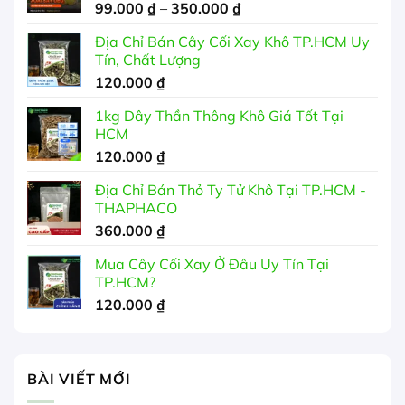
Khoảng
99.000
₫
–
350.000
₫
giá:
Địa Chỉ Bán Cây Cối Xay Khô TP.HCM Uy
từ
Tín, Chất Lượng
99.000 ₫
120.000
₫
đến
350.000 ₫
1kg Dây Thần Thông Khô Giá Tốt Tại
HCM
120.000
₫
Địa Chỉ Bán Thỏ Ty Tử Khô Tại TP.HCM -
THAPHACO
360.000
₫
Mua Cây Cối Xay Ở Đâu Uy Tín Tại
TP.HCM?
120.000
₫
BÀI VIẾT MỚI