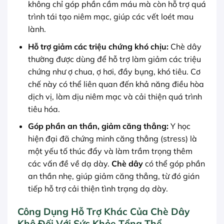
không chỉ góp phần cầm máu mà còn hỗ trợ quá
trình tái tạo niêm mạc, giúp các vết loét mau
lành.
Hỗ trợ giảm các triệu chứng khó chịu:
Chè dây
thường được dùng để hỗ trợ làm giảm các triệu
chứng như ợ chua, ợ hơi, đầy bụng, khó tiêu. Cơ
chế này có thể liên quan đến khả năng điều hòa
dịch vị, làm dịu niêm mạc và cải thiện quá trình
tiêu hóa.
Góp phần an thần, giảm căng thẳng:
Y học
hiện đại đã chứng minh căng thẳng (stress) là
một yếu tố thúc đẩy và làm trầm trọng thêm
các vấn đề về dạ dày.
Chè dây
có thể góp phần
an thần nhẹ, giúp giảm căng thẳng, từ đó gián
tiếp hỗ trợ cải thiện tình trạng dạ dày.
Công Dụng Hỗ Trợ Khác Của Chè Dây
Khô Đối Với Sức Khỏe Tổng Thể