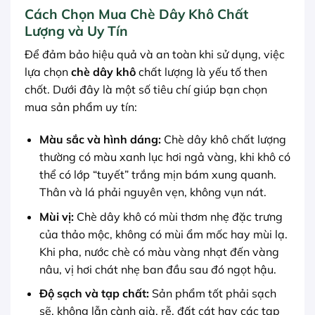
Cách Chọn Mua Chè Dây Khô Chất
Lượng và Uy Tín
Để đảm bảo hiệu quả và an toàn khi sử dụng, việc
lựa chọn
chè dây khô
chất lượng là yếu tố then
chốt. Dưới đây là một số tiêu chí giúp bạn chọn
mua sản phẩm uy tín:
Màu sắc và hình dáng:
Chè dây khô chất lượng
thường có màu xanh lục hơi ngả vàng, khi khô có
thể có lớp “tuyết” trắng mịn bám xung quanh.
Thân và lá phải nguyên vẹn, không vụn nát.
Mùi vị:
Chè dây khô có mùi thơm nhẹ đặc trưng
của thảo mộc, không có mùi ẩm mốc hay mùi lạ.
Khi pha, nước chè có màu vàng nhạt đến vàng
nâu, vị hơi chát nhẹ ban đầu sau đó ngọt hậu.
Độ sạch và tạp chất:
Sản phẩm tốt phải sạch
sẽ, không lẫn cành già, rễ, đất cát hay các tạp