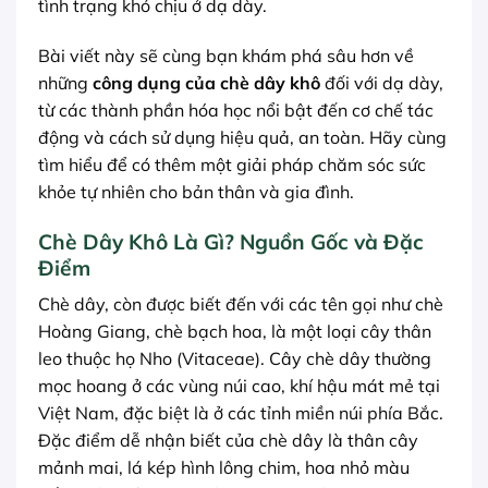
tình trạng khó chịu ở dạ dày.
Bài viết này sẽ cùng bạn khám phá sâu hơn về
những
công dụng của chè dây khô
đối với dạ dày,
từ các thành phần hóa học nổi bật đến cơ chế tác
động và cách sử dụng hiệu quả, an toàn. Hãy cùng
tìm hiểu để có thêm một giải pháp chăm sóc sức
khỏe tự nhiên cho bản thân và gia đình.
Chè Dây Khô Là Gì? Nguồn Gốc và Đặc
Điểm
Chè dây, còn được biết đến với các tên gọi như chè
Hoàng Giang, chè bạch hoa, là một loại cây thân
leo thuộc họ Nho (Vitaceae). Cây chè dây thường
mọc hoang ở các vùng núi cao, khí hậu mát mẻ tại
Việt Nam, đặc biệt là ở các tỉnh miền núi phía Bắc.
Đặc điểm dễ nhận biết của chè dây là thân cây
mảnh mai, lá kép hình lông chim, hoa nhỏ màu