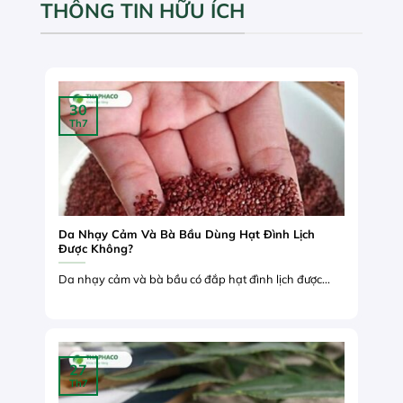
THÔNG TIN HỮU ÍCH
30
Th7
Da Nhạy Cảm Và Bà Bầu Dùng Hạt Đình Lịch
Được Không?
Da nhạy cảm và bà bầu có đắp hạt đình lịch được...
27
Th7