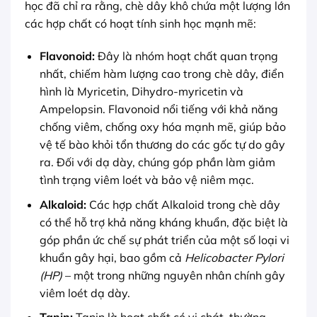
học đã chỉ ra rằng, chè dây khô chứa một lượng lớn
các hợp chất có hoạt tính sinh học mạnh mẽ:
Flavonoid:
Đây là nhóm hoạt chất quan trọng
nhất, chiếm hàm lượng cao trong chè dây, điển
hình là Myricetin, Dihydro-myricetin và
Ampelopsin. Flavonoid nổi tiếng với khả năng
chống viêm, chống oxy hóa mạnh mẽ, giúp bảo
vệ tế bào khỏi tổn thương do các gốc tự do gây
ra. Đối với dạ dày, chúng góp phần làm giảm
tình trạng viêm loét và bảo vệ niêm mạc.
Alkaloid:
Các hợp chất Alkaloid trong chè dây
có thể hỗ trợ khả năng kháng khuẩn, đặc biệt là
góp phần ức chế sự phát triển của một số loại vi
khuẩn gây hại, bao gồm cả
Helicobacter Pylori
(HP)
– một trong những nguyên nhân chính gây
viêm loét dạ dày.