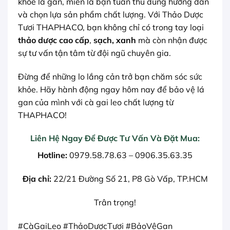
khỏe lá gan, miễn là bạn tuân thủ đúng hướng dẫn
và chọn lựa sản phẩm chất lượng. Với Thảo Dược
Tươi THAPHACO, bạn không chỉ có trong tay loại
thảo dược cao cấp
,
sạch, xanh
mà còn nhận được
sự tư vấn tận tâm từ đội ngũ chuyên gia.
Đừng để những lo lắng cản trở bạn chăm sóc sức
khỏe. Hãy hành động ngay hôm nay để bảo vệ lá
gan của mình với cà gai leo chất lượng từ
THAPHACO!
Liên Hệ Ngay Để Được Tư Vấn Và Đặt Mua:
Hotline:
0979.58.78.63 – 0906.35.63.35
Địa chỉ:
22/21 Đường Số 21, P8 Gò Vấp, TP.HCM
Trân trọng!
#CàGaiLeo #ThảoDượcTươi #BảoVệGan