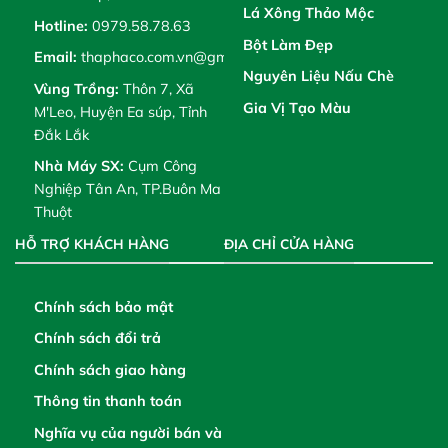
Lá Xông Thảo Mộc
Hotline:
0979.58.78.63
Bột Làm Đẹp
Email:
thaphaco.com.vn@gmail.com
Nguyên Liệu Nấu Chè
Vùng Trồng:
Thôn 7, Xã
Gia Vị Tạo Màu
M'Leo, Huyện Ea súp, Tỉnh
Đắk Lắk
Nhà Máy SX:
Cụm Công
Nghiệp Tân An, TP.Buôn Ma
Thuột
HỖ TRỢ KHÁCH HÀNG
ĐỊA CHỈ CỬA HÀNG
Chính sách bảo mật
Chính sách đổi trả
Chính sách giao hàng
Thông tin thanh toán
Nghĩa vụ của người bán và