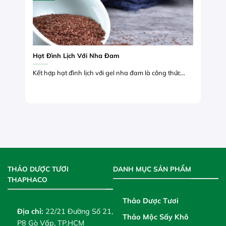
Hạt Đình Lịch Với Nha Đam
Kết hợp hạt đình lịch với gel nha đam là công thức...
THẢO DƯỢC TƯƠI
DANH MỤC SẢN PHẨM
THAPHACO
Thảo Dược Tươi
Địa chỉ:
22/21 Đường Số 21,
Thảo Mộc Sấy Khô
P8 Gò Vấp, TP.HCM