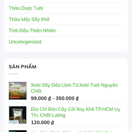
Thảo Dược Tươi
Thảo Mộc Sấy Khô
Tinh Dầu Thiên Nhiên
Uncategorized
SẢN PHẨM
Xoài Sấy Dẻo Làm Từ Xoài Tươi Nguyên
Chất
Khoảng
99.000
₫
–
350.000
₫
giá:
Địa Chỉ Bán Cây Cối Xay Khô TP.HCM Uy
từ
Tín, Chất Lượng
99.000 ₫
120.000
₫
đến
350.000 ₫