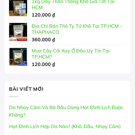
1kg Dây Thần Thông Khô Giá Tốt Tại
HCM
120.000
₫
Địa Chỉ Bán Thỏ Ty Tử Khô Tại TP.HCM -
THAPHACO
360.000
₫
Mua Cây Cối Xay Ở Đâu Uy Tín Tại
TP.HCM?
120.000
₫
BÀI VIẾT MỚI
Da Nhạy Cảm Và Bà Bầu Dùng Hạt Đình Lịch Được
Không?
Hạt Đình Lịch Hợp Da Nào? (Khô, Dầu, Nhạy Cảm)