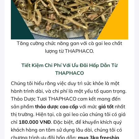
Tăng cường chức năng gan với cà gai leo chất
lượng từ THAPHACO.
Tiết Kiệm Chi Phí Với Ưu Đãi Hấp Dẫn Từ
THAPHACO
Chúng tôi hiểu rằng việc duy trì sức khỏe là một
hành trình dài, và chi phí là một yếu tố quan trọng.
Thảo Dược Tươi THAPHACO cam kết mang đến
sản phẩm
thảo dược cao cấp
với mức
giá tốt
nhất
thị trường. Hiện tại, cà gai leo của chúng tôi có giá
chỉ
180.000 VNĐ
. Đặc biệt, để khuyến khích quý
khách hàng an tâm sử dụng lâu dài, chúng tôi có
chương trình ưu đãi hấp dẫn:
mua 3kg freeship