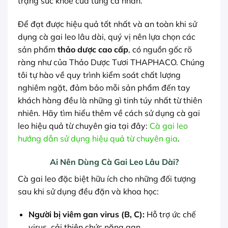
trạng sức khỏe của từng cá nhân.
Để đạt được hiệu quả tốt nhất và an toàn khi sử
dụng cà gai leo lâu dài, quý vị nên lựa chọn các
sản phẩm
thảo dược cao cấp
, có nguồn gốc rõ
ràng như của Thảo Dược Tươi THAPHACO. Chúng
tôi tự hào về quy trình kiểm soát chất lượng
nghiêm ngặt, đảm bảo mỗi sản phẩm đến tay
khách hàng đều là những gì tinh túy nhất từ thiên
nhiên. Hãy tìm hiểu thêm về cách sử dụng cà gai
leo hiệu quả từ chuyên gia tại đây:
Cà gai leo
hướng dẫn sử dụng hiệu quả từ chuyên gia
.
Ai Nên Dùng Cà Gai Leo Lâu Dài?
Cà gai leo đặc biệt hữu ích cho những đối tượng
sau khi sử dụng đều đặn và khoa học:
Người bị viêm gan virus (B, C):
Hỗ trợ ức chế
virus, cải thiện chức năng gan.