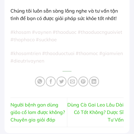
Chúng tôi luôn sẵn sàng lắng nghe và tư vấn tận
tình để bạn có được giải pháp sức khỏe tốt nhất!
#khosam #vaynen #thaoduoc #thaoduocnguoiviet
#thaphaco #suckhoe
#khosamtrien #thaoduoctuoi #thaomoc #giamvien
#dieutrivaynen
Người bệnh gan dùng
Dùng Cà Gai Leo Lâu Dài
giảo cổ lam được không?
Có Tốt Không? Dược Sĩ
Chuyên gia giải đáp
Tư Vấn