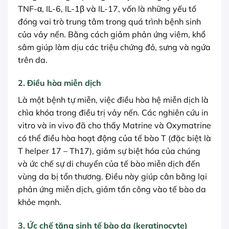
TNF-α, IL-6, IL-1β và IL-17, vốn là những yếu tố
đóng vai trò trung tâm trong quá trình bệnh sinh
của vảy nến. Bằng cách giảm phản ứng viêm, khổ
sâm giúp làm dịu các triệu chứng đỏ, sưng và ngứa
trên da.
2. Điều hòa miễn dịch
Là một bệnh tự miễn, việc điều hòa hệ miễn dịch là
chìa khóa trong điều trị vảy nến. Các nghiên cứu in
vitro và in vivo đã cho thấy Matrine và Oxymatrine
có thể điều hòa hoạt động của tế bào T (đặc biệt là
T helper 17 – Th17), giảm sự biệt hóa của chúng
và ức chế sự di chuyển của tế bào miễn dịch đến
vùng da bị tổn thương. Điều này giúp cân bằng lại
phản ứng miễn dịch, giảm tấn công vào tế bào da
khỏe mạnh.
3. Ức chế tăng sinh tế bào da (keratinocyte)