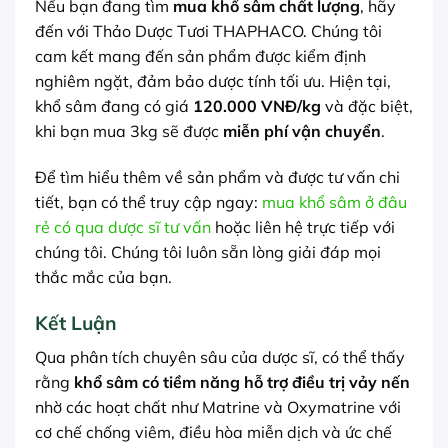
Nếu bạn đang tìm
mua khổ sâm chất lượng
, hãy
đến với Thảo Dược Tươi THAPHACO. Chúng tôi
cam kết mang đến sản phẩm được kiểm định
nghiêm ngặt, đảm bảo dược tính tối ưu. Hiện tại,
khổ sâm đang có giá
120.000 VNĐ/kg
và đặc biệt,
khi bạn mua 3kg sẽ được
miễn phí vận chuyển
.
Để tìm hiểu thêm về sản phẩm và được tư vấn chi
tiết, bạn có thể truy cập ngay:
mua khổ sâm ở đâu
rẻ có qua dược sĩ tư vấn
hoặc liên hệ trực tiếp với
chúng tôi. Chúng tôi luôn sẵn lòng giải đáp mọi
thắc mắc của bạn.
Kết Luận
Qua phân tích chuyên sâu của dược sĩ, có thể thấy
rằng
khổ sâm có tiềm năng hỗ trợ điều trị vảy nến
nhờ các hoạt chất như Matrine và Oxymatrine với
cơ chế chống viêm, điều hòa miễn dịch và ức chế