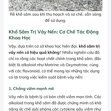
Rễ khổ sâm sau khi thu hoạch và sơ chế, sẵn sàng
để sử dụng.
Khổ Sâm Trị Vảy Nến: Cơ Chế Tác Động
Khoa Học
Vậy, dựa trên cơ sở khoa học hiện đại,
khổ sâm trị
vảy nến có hiệu quả không
? Nhiều nghiên cứu đã
chỉ ra rằng các hoạt chất chính trong khổ sâm, đặc
biệt là alkaloid như Matrine và Oxymatrine, cùng
với các flavonoid, có thể mang lại những tác dụng
có lợi trong việc kiểm soát bệnh vảy nến:
1. Chống viêm mạnh mẽ
Vảy nến là bệnh lý có bản chất viêm mạn tính. Các
alkaloid trong khổ sâm đã được chứng minh có khả
năng ức chế giải phóng các cytokine gây viêm như