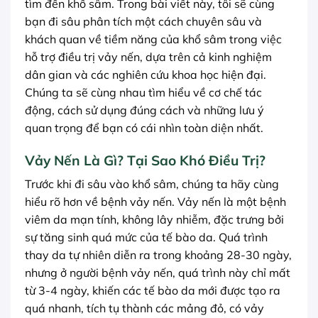
tìm đến khổ sâm. Trong bài viết này, tôi sẽ cùng
bạn đi sâu phân tích một cách chuyên sâu và
khách quan về tiềm năng của khổ sâm trong việc
hỗ trợ điều trị vảy nến, dựa trên cả kinh nghiệm
dân gian và các nghiên cứu khoa học hiện đại.
Chúng ta sẽ cùng nhau tìm hiểu về cơ chế tác
động, cách sử dụng đúng cách và những lưu ý
quan trọng để bạn có cái nhìn toàn diện nhất.
Vảy Nến Là Gì? Tại Sao Khó Điều Trị?
Trước khi đi sâu vào khổ sâm, chúng ta hãy cùng
hiểu rõ hơn về bệnh vảy nến. Vảy nến là một bệnh
viêm da mạn tính, không lây nhiễm, đặc trưng bởi
sự tăng sinh quá mức của tế bào da. Quá trình
thay da tự nhiên diễn ra trong khoảng 28-30 ngày,
nhưng ở người bệnh vảy nến, quá trình này chỉ mất
từ 3-4 ngày, khiến các tế bào da mới được tạo ra
quá nhanh, tích tụ thành các mảng đỏ, có vảy