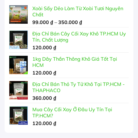
Xoài Sấy Dẻo Làm Từ Xoài Tươi Nguyên
Chất
Khoảng
99.000
₫
–
350.000
₫
giá:
Địa Chỉ Bán Cây Cối Xay Khô TP.HCM Uy
từ
Tín, Chất Lượng
99.000 ₫
120.000
₫
đến
350.000 ₫
1kg Dây Thần Thông Khô Giá Tốt Tại
HCM
120.000
₫
Địa Chỉ Bán Thỏ Ty Tử Khô Tại TP.HCM -
THAPHACO
360.000
₫
Mua Cây Cối Xay Ở Đâu Uy Tín Tại
TP.HCM?
120.000
₫