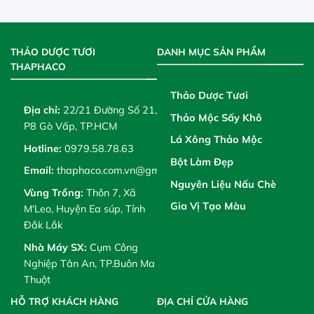
THẢO DƯỢC TƯƠI
DANH MỤC SẢN PHẨM
THAPHACO
Thảo Dược Tươi
Địa chỉ:
22/21 Đường Số 21,
Thảo Mộc Sấy Khô
P8 Gò Vấp, TP.HCM
Lá Xông Thảo Mộc
Hotline:
0979.58.78.63
Bột Làm Đẹp
Email:
thaphaco.com.vn@gmail.com
Nguyên Liệu Nấu Chè
Vùng Trồng:
Thôn 7, Xã
Gia Vị Tạo Màu
M'Leo, Huyện Ea súp, Tỉnh
Đắk Lắk
Nhà Máy SX:
Cụm Công
Nghiệp Tân An, TP.Buôn Ma
Thuột
HỖ TRỢ KHÁCH HÀNG
ĐỊA CHỈ CỬA HÀNG