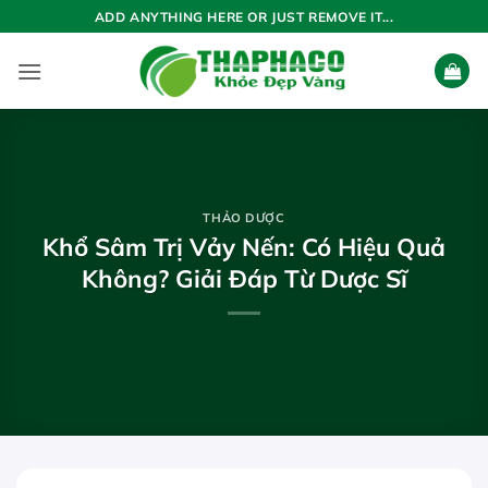
Bỏ
ADD ANYTHING HERE OR JUST REMOVE IT...
qua
nội
dung
THẢO DƯỢC
Khổ Sâm Trị Vảy Nến: Có Hiệu Quả
Không? Giải Đáp Từ Dược Sĩ