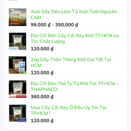
Xoài Sấy Dẻo Làm Từ Xoài Tươi Nguyên
Chất
Khoảng
99.000
₫
–
350.000
₫
giá:
Địa Chỉ Bán Cây Cối Xay Khô TP.HCM Uy
từ
Tín, Chất Lượng
99.000 ₫
120.000
₫
đến
350.000 ₫
1kg Dây Thần Thông Khô Giá Tốt Tại
HCM
120.000
₫
Địa Chỉ Bán Thỏ Ty Tử Khô Tại TP.HCM -
THAPHACO
360.000
₫
Mua Cây Cối Xay Ở Đâu Uy Tín Tại
TP.HCM?
120.000
₫