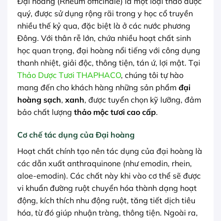
Đại hoàng (Rheum officinale) là một loại thảo dược
quý, được sử dụng rộng rãi trong y học cổ truyền
nhiều thế kỷ qua, đặc biệt là ở các nước phương
Đông. Với thân rễ lớn, chứa nhiều hoạt chất sinh
học quan trọng, đại hoàng nổi tiếng với công dụng
thanh nhiệt, giải độc, thông tiện, tán ứ, lợi mật. Tại
Thảo Dược Tươi THAPHACO
, chúng tôi tự hào
mang đến cho khách hàng những sản phẩm
đại
hoàng sạch
,
xanh
, được tuyển chọn kỹ lưỡng, đảm
bảo chất lượng
thảo mộc tươi cao cấp
.
Cơ chế tác dụng của Đại hoàng
Hoạt chất chính tạo nên tác dụng của đại hoàng là
các dẫn xuất anthraquinone (như emodin, rhein,
aloe-emodin). Các chất này khi vào cơ thể sẽ được
vi khuẩn đường ruột chuyển hóa thành dạng hoạt
động, kích thích nhu động ruột, tăng tiết dịch tiêu
hóa, từ đó giúp nhuận tràng, thông tiện. Ngoài ra,