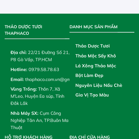
THẢO DƯỢC TƯƠI
DANH MỤC SẢN PHẨM
THAPHACO
Thảo Dược Tươi
Địa chỉ:
22/21 Đường Số 21,
Thảo Mộc Sấy Khô
P8 Gò Vấp, TP.HCM
Lá Xông Thảo Mộc
Hotline:
0979.58.78.63
Bột Làm Đẹp
Email:
thaphaco.com.vn@gmail.com
Nguyên Liệu Nấu Chè
Vùng Trồng:
Thôn 7, Xã
Gia Vị Tạo Màu
M'Leo, Huyện Ea súp, Tỉnh
Đắk Lắk
Nhà Máy SX:
Cụm Công
Nghiệp Tân An, TP.Buôn Ma
Thuột
HỖ TRỢ KHÁCH HÀNG
ĐỊA CHỈ CỬA HÀNG