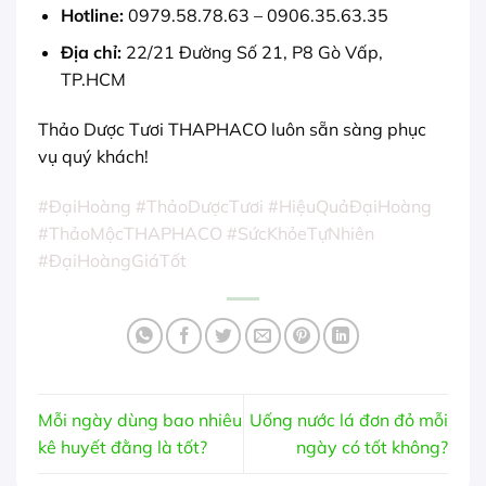
Hotline:
0979.58.78.63 – 0906.35.63.35
Địa chỉ:
22/21 Đường Số 21, P8 Gò Vấp,
TP.HCM
Thảo Dược Tươi THAPHACO luôn sẵn sàng phục
vụ quý khách!
#ĐạiHoàng #ThảoDượcTươi #HiệuQuảĐạiHoàng
#ThảoMộcTHAPHACO #SứcKhỏeTựNhiên
#ĐạiHoàngGiáTốt
Mỗi ngày dùng bao nhiêu
Uống nước lá đơn đỏ mỗi
kê huyết đằng là tốt?
ngày có tốt không?