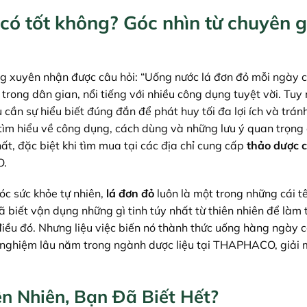
có tốt không? Góc nhìn từ chuyên g
g xuyên nhận được câu hỏi: “Uống nước lá đơn đỏ mỗi ngày c
trong dân gian, nổi tiếng với nhiều công dụng tuyệt vời. Tuy 
cần sự hiểu biết đúng đắn để phát huy tối đa lợi ích và trá
u tìm hiểu về công dụng, cách dùng và những lưu ý quan trọng
t, đặc biệt khi tìm mua tại các địa chỉ cung cấp
thảo dược 
O.
óc sức khỏe tự nhiên,
lá đơn đỏ
luôn là một trong những cái t
ã biết vận dụng những gì tinh túy nhất từ thiên nhiên để làm 
iều đó. Nhưng liệu việc biến nó thành thức uống hàng ngày c
nh nghiệm lâu năm trong ngành dược liệu tại THAPHACO, giải
n Nhiên, Bạn Đã Biết Hết?