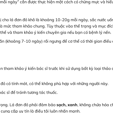
 “mỗi ngày” cần được thực hiện một cách có chừng mực và hiểu
ị cho lá đơn đỏ khô là khoảng 10-20g mỗi ngày, sắc nước uố
ỉ là mức tham khảo chung. Tùy thuộc vào thể trạng và mục đíc
ơ thể và tham khảo ý kiến chuyên gia nếu bạn có bệnh lý nền.
n (khoảng 7-10 ngày) rồi ngưng để cơ thể có thời gian điều 
 tham khảo ý kiến bác sĩ trước khi sử dụng bất kỳ loại thảo
đỏ có tính mát, có thể không phù hợp với những người này.
ác sĩ để tránh tương tác thuốc.
trọng. Lá đơn đỏ phải đảm bảo
sạch, xanh
, không chứa hóa c
cung cấp uy tín là điều tôi luôn nhấn mạnh.