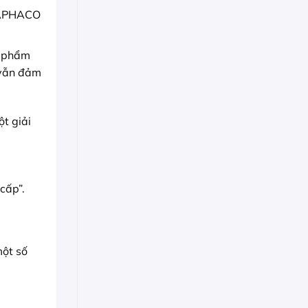
APHACO
n phẩm
 vẫn đảm
t giải
cấp”.
một số