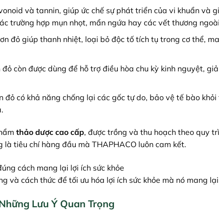
onoid và tannin, giúp ức chế sự phát triển của vi khuẩn và 
 các trường hợp mụn nhọt, mẩn ngứa hay các vết thương ngoài
n đỏ giúp thanh nhiệt, loại bỏ độc tố tích tụ trong cơ thể, ma
n đỏ còn được dùng để hỗ trợ điều hòa chu kỳ kinh nguyệt, gi
đỏ có khả năng chống lại các gốc tự do, bảo vệ tế bào khỏi 
.
 phẩm
thảo dược cao cấp
, được trồng và thu hoạch theo quy tr
ng là tiêu chí hàng đầu mà THAPHACO luôn cam kết.
ng và cách thức để tối ưu hóa lợi ích sức khỏe mà nó mang lại
 Những Lưu Ý Quan Trọng