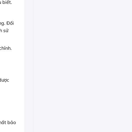
 biết.
ng. Đối
h sử
chỉnh.
 dược
hất bảo