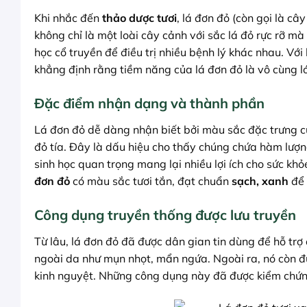
Khi nhắc đến
thảo dược tươi
, lá đơn đỏ (còn gọi là c
không chỉ là một loài cây cảnh với sắc lá đỏ rực rỡ mà
học cổ truyền để điều trị nhiều bệnh lý khác nhau. Vớ
khẳng định rằng tiềm năng của lá đơn đỏ là vô cùng l
Đặc điểm nhận dạng và thành phần
Lá đơn đỏ dễ dàng nhận biết bởi màu sắc đặc trưng c
đỏ tía. Đây là dấu hiệu cho thấy chúng chứa hàm lượn
sinh học quan trọng mang lại nhiều lợi ích cho sức k
đơn đỏ
có màu sắc tươi tắn, đạt chuẩn
sạch, xanh
để 
Công dụng truyền thống được lưu truyền
Từ lâu, lá đơn đỏ đã được dân gian tin dùng để hỗ trợ đ
ngoài da như mụn nhọt, mẩn ngứa. Ngoài ra, nó còn đư
kinh nguyệt. Những công dụng này đã được kiểm chứng