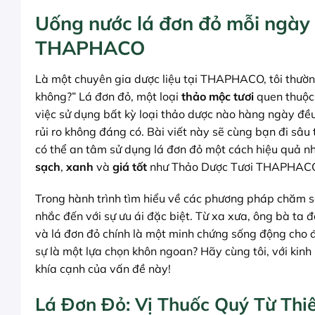
Uống nước lá đơn đỏ mỗi ngày 
THAPHACO
Là một chuyên gia dược liệu tại THAPHACO, tôi thườn
không?” Lá đơn đỏ, một loại
thảo mộc tươi
quen thuộc 
việc sử dụng bất kỳ loại thảo dược nào hàng ngày đều 
rủi ro không đáng có. Bài viết này sẽ cùng bạn đi sâ
có thể an tâm sử dụng lá đơn đỏ một cách hiệu quả nhấ
sạch
,
xanh
và
giá tốt
như Thảo Dược Tươi THAPHAC
Trong hành trình tìm hiểu về các phương pháp chăm s
nhắc đến với sự ưu ái đặc biệt. Từ xa xưa, ông bà ta đ
và lá đơn đỏ chính là một minh chứng sống động cho đ
sự là một lựa chọn khôn ngoan? Hãy cùng tôi, với ki
khía cạnh của vấn đề này!
Lá Đơn Đỏ: Vị Thuốc Quý Từ Thiê