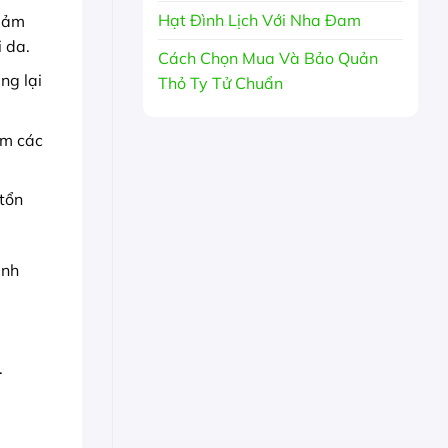
Hạt Đình Lịch Với Nha Đam
giảm
 da.
Cách Chọn Mua Và Bảo Quản
ng lại
Thỏ Ty Tử Chuẩn
ảm các
tổn
ình
.