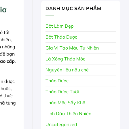
ia
DANH MỤC SẢN PHẨM
Bột Làm Đẹp
ó tốt
Bột Thảo Dược
nhiên,
nh những
Gia Vị Tạo Màu Tự Nhiên
 để bạn
Lá Xông Thảo Mộc
cao cấp
,
Nguyên liệu nấu chè
Thảo Dược
ên được
thuốc,
Thảo Dược Tươi
ó thực
Thảo Mộc Sấy Khô
 mã từng
Tinh Dầu Thiên Nhiên
Uncategorized