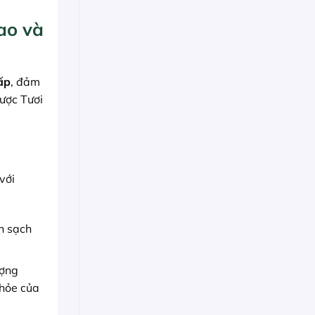
ao và
ấp
, đảm
Dược Tươi
với
n sạch
ượng
khỏe của