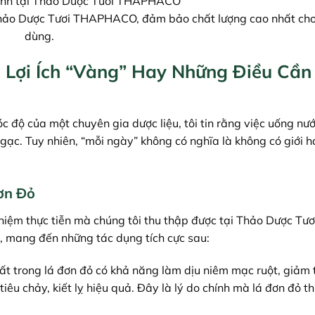
 Thảo Dược Tươi THAPHACO, đảm bảo chất lượng cao nhất cho
dùng.
 Lợi Ích “Vàng” Hay Những Điều Cần
c độ của một chuyên gia dược liệu, tôi tin rằng việc uống nư
ngạc. Tuy nhiên, “mỗi ngày” không có nghĩa là không có giới 
Đơn Đỏ
hiệm thực tiễn mà chúng tôi thu thập được tại Thảo Dược Tươ
, mang đến những tác dụng tích cực sau:
t trong lá đơn đỏ có khả năng làm dịu niêm mạc ruột, giảm 
tiêu chảy, kiết lỵ hiệu quả. Đây là lý do chính mà lá đơn đỏ t