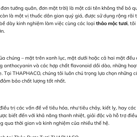
ây đơn tướng quân, đơn mặt trời) là một cái tên không thể bỏ 
 còn là một vị thuốc dân gian quý giá, được sử dụng rộng rãi 
i bề dày kinh nghiệm làm việc cùng các loại
thảo mộc tươi
, tô
ớn.
ủa chúng – mặt trên xanh lục, mặt dưới hoặc cả hai mặt đều
g anthocyanin và các hợp chất flavonoid dồi dào, những hoạ
hỏe. Tại THAPHACO, chúng tôi luôn chú trọng lựa chọn những 
đảm bảo chất lượng tốt nhất.
iều trị các vấn đề về tiêu hóa, như tiêu chảy, kiết lỵ, hay cá
ợc biết đến với khả năng thanh nhiệt, giải độc và hỗ trợ điề
 qua thời gian và kinh nghiệm của nhiều thế hệ.