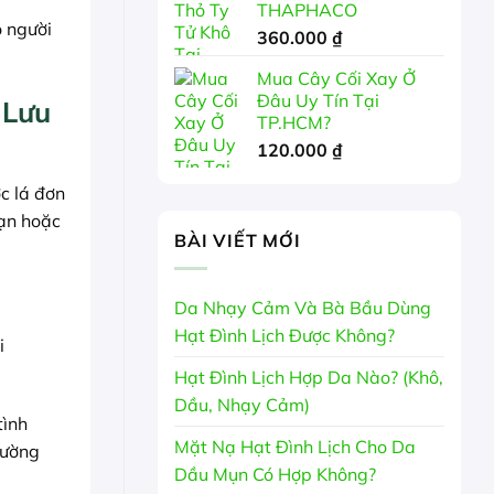
THAPHACO
 người
360.000
₫
Mua Cây Cối Xay Ở
Đâu Uy Tín Tại
 Lưu
TP.HCM?
120.000
₫
ớc lá đơn
hạn hoặc
BÀI VIẾT MỚI
Da Nhạy Cảm Và Bà Bầu Dùng
Hạt Đình Lịch Được Không?
i
Hạt Đình Lịch Hợp Da Nào? (Khô,
Dầu, Nhạy Cảm)
tình
Mặt Nạ Hạt Đình Lịch Cho Da
hường
Dầu Mụn Có Hợp Không?