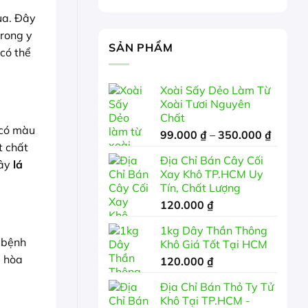
qua. Đây
trong y
SẢN PHẨM
i có thể
Xoài Sấy Dẻo Làm Từ
Xoài Tươi Nguyên
Chất
 có màu
Khoản
99.000
₫
–
350.000
₫
t chất
giá:
Địa Chỉ Bán Cây Cối
từ
cây
lá
Xay Khô TP.HCM Uy
99.000
Tín, Chất Lượng
đến
120.000
₫
350.00
1kg Dây Thần Thông
c bệnh
Khô Giá Tốt Tại HCM
u hòa
120.000
₫
Địa Chỉ Bán Thỏ Ty Tử
Khô Tại TP.HCM -