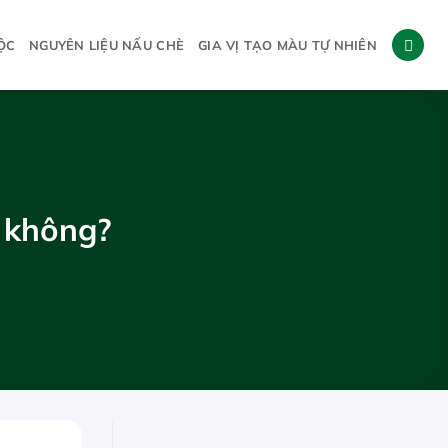
ỘC
NGUYÊN LIỆU NẤU CHÈ
GIA VỊ TẠO MÀU TỰ NHIÊN
 không?