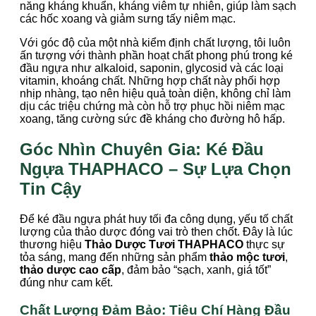
năng kháng khuẩn, kháng viêm tự nhiên, giúp làm sạch
các hốc xoang và giảm sưng tấy niêm mạc.
Với góc độ của một nhà kiểm định chất lượng, tôi luôn
ấn tượng với thành phần hoạt chất phong phú trong ké
đầu ngựa như alkaloid, saponin, glycosid và các loại
vitamin, khoáng chất. Những hợp chất này phối hợp
nhịp nhàng, tạo nên hiệu quả toàn diện, không chỉ làm
dịu các triệu chứng mà còn hỗ trợ phục hồi niêm mạc
xoang, tăng cường sức đề kháng cho đường hô hấp.
Góc Nhìn Chuyên Gia: Ké Đầu
Ngựa THAPHACO – Sự Lựa Chọn
Tin Cậy
Để ké đầu ngựa phát huy tối đa công dụng, yếu tố chất
lượng của thảo dược đóng vai trò then chốt. Đây là lúc
thương hiệu
Thảo Dược Tươi THAPHACO
thực sự
tỏa sáng, mang đến những sản phẩm
thảo mộc tươi
,
thảo dược cao cấp
, đảm bảo “sạch, xanh, giá tốt”
đúng như cam kết.
Chất Lượng Đảm Bảo: Tiêu Chí Hàng Đầu