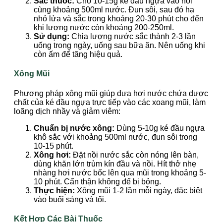
Sắc thuốc:
Cho 10-15g ké đầu ngựa vào nồi
cùng khoảng 500ml nước. Đun sôi, sau đó hạ
nhỏ lửa và sắc trong khoảng 20-30 phút cho đến
khi lượng nước còn khoảng 200-250ml.
Sử dụng:
Chia lượng nước sắc thành 2-3 lần
uống trong ngày, uống sau bữa ăn. Nên uống khi
còn ấm để tăng hiệu quả.
Xông Mũi
Phương pháp xông mũi giúp đưa hơi nước chứa dược
chất của ké đầu ngựa trực tiếp vào các xoang mũi, làm
loãng dịch nhầy và giảm viêm:
Chuẩn bị nước xông:
Dùng 5-10g ké đầu ngựa
khô sắc với khoảng 500ml nước, đun sôi trong
10-15 phút.
Xông hơi:
Đặt nồi nước sắc còn nóng lên bàn,
dùng khăn lớn trùm kín đầu và nồi. Hít thở nhẹ
nhàng hơi nước bốc lên qua mũi trong khoảng 5-
10 phút. Cẩn thận không để bị bỏng.
Thực hiện:
Xông mũi 1-2 lần mỗi ngày, đặc biệt
vào buổi sáng và tối.
Kết Hợp Các Bài Thuốc