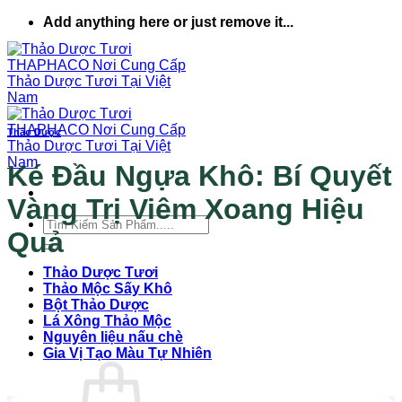
Bỏ
Add anything here or just remove it...
qua
nội
dung
Thảo Dược
Ké Đầu Ngựa Khô: Bí Quyết
Vàng Trị Viêm Xoang Hiệu
Tìm
Quả
kiếm:
Thảo Dược Tươi
Thảo Mộc Sấy Khô
Bột Thảo Dược
Lá Xông Thảo Mộc
Nguyên liệu nấu chè
Gia Vị Tạo Màu Tự Nhiên