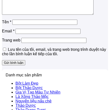
Tên
*
Email
*
Trang web
Lưu tên của tôi, email, và trang web trong trình duyệt này
cho lần bình luận kế tiếp của tôi.
Danh mục sản phẩm
Bột Làm Đẹp
Bột Thảo Dược
Gia Vị Tạo Màu Tự Nhiên
Lá Xông Thảo Mộc
Nguyên liệu nấu chè
Thảo Dược
Thảo Dược Tươi