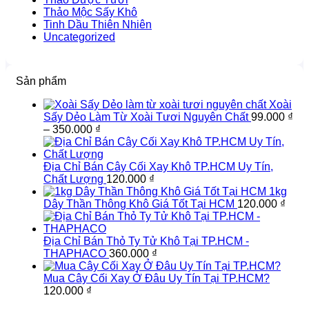
Thảo Mộc Sấy Khô
Tinh Dầu Thiên Nhiên
Uncategorized
Sản phẩm
Xoài
Sấy Dẻo Làm Từ Xoài Tươi Nguyên Chất
99.000
₫
Khoảng
–
350.000
₫
giá:
từ
99.000 ₫
Địa Chỉ Bán Cây Cối Xay Khô TP.HCM Uy Tín,
đến
Chất Lượng
120.000
₫
350.000 ₫
1kg
Dây Thần Thông Khô Giá Tốt Tại HCM
120.000
₫
Địa Chỉ Bán Thỏ Ty Tử Khô Tại TP.HCM -
THAPHACO
360.000
₫
Mua Cây Cối Xay Ở Đâu Uy Tín Tại TP.HCM?
120.000
₫