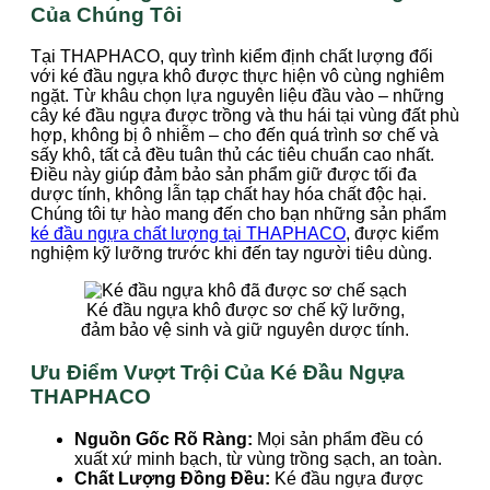
Của Chúng Tôi
Tại THAPHACO, quy trình kiểm định chất lượng đối
với ké đầu ngựa khô được thực hiện vô cùng nghiêm
ngặt. Từ khâu chọn lựa nguyên liệu đầu vào – những
cây ké đầu ngựa được trồng và thu hái tại vùng đất phù
hợp, không bị ô nhiễm – cho đến quá trình sơ chế và
sấy khô, tất cả đều tuân thủ các tiêu chuẩn cao nhất.
Điều này giúp đảm bảo sản phẩm giữ được tối đa
dược tính, không lẫn tạp chất hay hóa chất độc hại.
Chúng tôi tự hào mang đến cho bạn những sản phẩm
ké đầu ngựa chất lượng tại THAPHACO
, được kiểm
nghiệm kỹ lưỡng trước khi đến tay người tiêu dùng.
Ké đầu ngựa khô được sơ chế kỹ lưỡng,
đảm bảo vệ sinh và giữ nguyên dược tính.
Ưu Điểm Vượt Trội Của Ké Đầu Ngựa
THAPHACO
Nguồn Gốc Rõ Ràng:
Mọi sản phẩm đều có
xuất xứ minh bạch, từ vùng trồng sạch, an toàn.
Chất Lượng Đồng Đều:
Ké đầu ngựa được