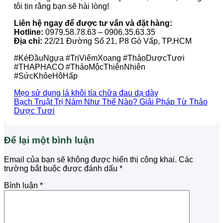
tôi tin rằng bạn sẽ hài lòng!
Liên hệ ngay để được tư vấn và đặt hàng:
Hotline:
0979.58.78.63 – 0906.35.63.35
Địa chỉ:
22/21 Đường Số 21, P8 Gò Vấp, TP.HCM
#KéĐầuNgựa #TrịViêmXoang #ThảoDượcTươi
#THAPHACO #ThảoMộcThiênNhiên
#SứcKhỏeHôHấp
Mẹo sử dụng lá khôi tía chữa đau dạ dày
Bạch Truật Trị Nám Như Thế Nào? Giải Pháp Từ Thảo
Dược Tươi
Để lại một bình luận
Email của bạn sẽ không được hiển thị công khai.
Các
trường bắt buộc được đánh dấu
*
Bình luận
*