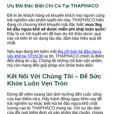
Ưu Đãi Đặc Biệt Chỉ Có Tại THAPHACO
Để tri ân khách hàng và khuyến khích mọi người cùng
trải nghiệm sản phẩm tuyệt vời này, THAPHACO hiện
đang có chương trình khuyến mãi đặc biệt:
mua 3kg
ké đầu ngựa khô sẽ được miễn phí ship toàn quốc
!
Đây là cơ hội tuyệt vời để bạn dự trữ thảo dược quý
này và kiên trì sử dụng lâu dài, đảm bảo hiệu quả tốt
nhất.
Nếu bạn đang tìm kiếm một
địa chỉ bán ké đầu ngựa
sấy khô tại TP.HCM
uy tín, THAPHACO chính là điểm
đến đáng tin cậy. Chúng tôi không chỉ bán sản phẩm,
mà còn mang đến giải pháp sức khỏe toàn diện.
Kết Nối Với Chúng Tôi – Để Sức
Khỏe Luôn Vẹn Tròn
Đừng để viêm xoang làm ảnh hưởng đến cuộc sống
của bạn thêm nữa. Hãy hành động ngay hôm nay để
trải nghiệm sự khác biệt mà ké đầu ngựa khô chất
lượng cao từ THAPHACO mang lại. Với sự tận tâm
của đội ngũ kiểm định và sản phẩm đạt chuẩn, chúng