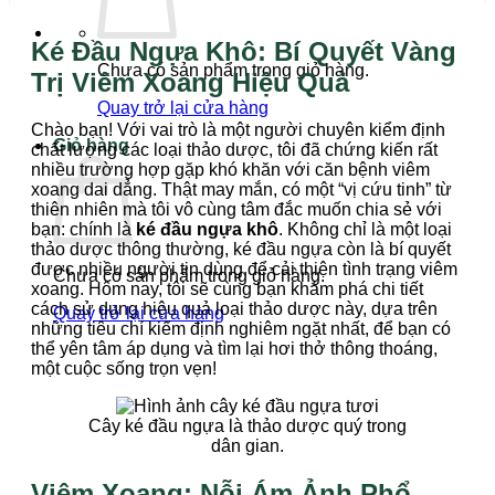
Ké Đầu Ngựa Khô: Bí Quyết Vàng
Chưa có sản phẩm trong giỏ hàng.
Trị Viêm Xoang Hiệu Quả
Quay trở lại cửa hàng
Chào bạn! Với vai trò là một người chuyên kiểm định
Giỏ hàng
chất lượng các loại thảo dược, tôi đã chứng kiến rất
nhiều trường hợp gặp khó khăn với căn bệnh viêm
xoang dai dẳng. Thật may mắn, có một “vị cứu tinh” từ
thiên nhiên mà tôi vô cùng tâm đắc muốn chia sẻ với
bạn: chính là
ké đầu ngựa khô
. Không chỉ là một loại
thảo dược thông thường, ké đầu ngựa còn là bí quyết
được nhiều người tin dùng để cải thiện tình trạng viêm
Chưa có sản phẩm trong giỏ hàng.
xoang. Hôm nay, tôi sẽ cùng bạn khám phá chi tiết
cách sử dụng hiệu quả loại thảo dược này, dựa trên
Quay trở lại cửa hàng
những tiêu chí kiểm định nghiêm ngặt nhất, để bạn có
thể yên tâm áp dụng và tìm lại hơi thở thông thoáng,
một cuộc sống trọn vẹn!
Cây ké đầu ngựa là thảo dược quý trong
dân gian.
Viêm Xoang: Nỗi Ám Ảnh Phổ