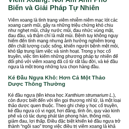
Biến và Giải Pháp Tự Nhiên
Viêm xoang là tình trạng viêm nhiễm niêm mạc lót các
xoang cạnh mũi, gây ra những triệu chứng khó chịu
như nghẹt mũi, chảy nước mũi, đau nhức vùng mặt,
đau đầu, và thậm chí là mất mùi. Bệnh tuy không nguy
hiểm đến tính mạng nhưng ảnh hưởng nghiêm trọng
đến chất lượng cuộc sống, khiến người bệnh mệt mỏi,
khó tập trung làm việc và sinh hoạt. Trong y học cổ
truyền, việc tìm kiếm những phương pháp tự nhiên để
đối phó với viêm xoang đã có từ rất lâu đời, và ké đầu
ngựa là một trong những lựa chọn hàng đầu.
Ké Đầu Ngựa Khô: Hơn Cả Một Thảo
Dược Thông Thường
Ké đầu ngựa (tên khoa học
Xanthium strumarium L.
),
còn được biết đến với tên gọi thương nhĩ tử, là một loại
thảo dược quen thuộc. Theo ghi chép y học cổ truyền,
ké đầu ngựa có vị ngọt, hơi đắng, tính ôn, quy vào kinh
phế và có tác dụng phát tán phong hàn, thông mũi,
giảm đau, lợi thấp. Điều đặc biệt khiến ké đầu ngựa trở
thành “ngôi sao” trong việc điều trị viêm xoang là khả