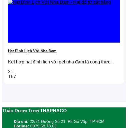
Hạt Đình Lịch Với Nha Đam
Kết hợp hạt đình lịch với gel nha đam là công thức...
21
Th7
Thảo Dược Tươi THAPHACO
Địa chỉ:
22/21 Đường Số 21, P8 Gò Vấp, TP.HCM
Hotline:
0979.58.78.63