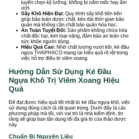
tuyển chọn kỹ lưỡng, không bị nấm mốc hay ẩm
ướt.
Sấy Khô Hiện Đại:
Quy trình sấy khô tiên tiến
giúp bảo toàn dược chất, kéo dài thời gian bảo
quản mà không cần chất bảo quản hóa học.
An Toàn Tuyệt Đối:
Sản phẩm không chứa hóa
chất độc hại, kim loại nặng, đảm bảo an toàn cho
sức khỏe người dùng.
Hiệu Quả Cao:
Nhờ chất lượng vượt trội, ké đầu
ngựa THAPHACO mang lại hiệu quả rõ rệt trong
việc hỗ trợ điều trị viêm xoang.
Hướng Dẫn Sử Dụng Ké Đầu
Ngựa Khô Trị Viêm Xoang Hiệu
Quả
Để đạt được hiệu quả tốt nhất từ ké đầu ngựa khô, việc
sử dụng đúng cách là rất quan trọng. Dưới đây là các
phương pháp mà tôi, với vai trò là nhà kiểm định, tin
rằng sẽ giúp bạn tận dụng tối đa giá trị của thảo dược
này.
Chuẩn Bị Nguyên Liệu