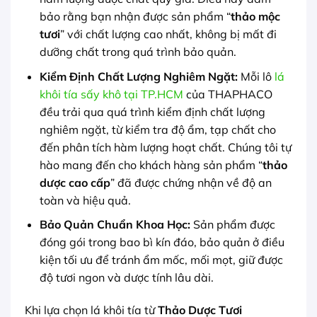
bảo rằng bạn nhận được sản phẩm “
thảo mộc
tươi
” với chất lượng cao nhất, không bị mất đi
dưỡng chất trong quá trình bảo quản.
Kiểm Định Chất Lượng Nghiêm Ngặt:
Mỗi lô
lá
khôi tía sấy khô tại TP.HCM
của THAPHACO
đều trải qua quá trình kiểm định chất lượng
nghiêm ngặt, từ kiểm tra độ ẩm, tạp chất cho
đến phân tích hàm lượng hoạt chất. Chúng tôi tự
hào mang đến cho khách hàng sản phẩm “
thảo
dược cao cấp
” đã được chứng nhận về độ an
toàn và hiệu quả.
Bảo Quản Chuẩn Khoa Học:
Sản phẩm được
đóng gói trong bao bì kín đáo, bảo quản ở điều
kiện tối ưu để tránh ẩm mốc, mối mọt, giữ được
độ tươi ngon và dược tính lâu dài.
Khi lựa chọn lá khôi tía từ
Thảo Dược Tươi