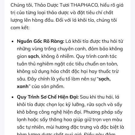
Chúng tôi, Thảo Dược Tươi THAPHACO, hiểu rõ giá
trị của từng loại thảo dược và đặt tiêu chí chất
lượng lên hàng đầu. Đối với lá khôi tía, chúng tôi
cam kết:
Nguồn Gốc Rõ Ràng:
Lá khôi tía được thu hái từ
những vùng trồng chuyên canh, đảm bảo không
gian
sạch
, không ô nhiễm. Quy trình canh tác
tuân thủ nghiêm ngặt các tiêu chuẩn an toàn,
không sử dụng hóa chất độc hại hay thuốc trừ
sâu. Đây chính là yếu tố làm nên sự “
sạch,
xanh
” của sản phẩm.
Quy Trình Sơ Chế Hiện Đại:
Sau khi thu hái, lá
khôi tía được chọn lọc kỹ lưỡng, rửa sạch và sấy
khô bằng công nghệ hiện đại. Phương pháp sấy
lạnh hoặc sấy thăng hoa giúp giữ trọn vẹn màu
sắc tự nhiên, mùi hương đặc trưng và đặc biệt là
hàm lượng dược chất quý giá. Điều này đảm