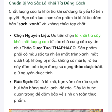
Chuẩn Bị Và Sắc Lá Khôi Tía Đúng Cách
Chất lượng của lá khôi tía khi sử dụng là yếu tố tiên
quyết. Bạn cần lựa chọn sản phẩm lá khôi tía đảm
bảo “
sạch, xanh
” và không chứa tạp chất.
Chọn Nguyên Liệu:
Ưu tiên chọn
lá khôi tía sấy
khô chất lượng cao
từ các nhà cung cấp uy tín
như
Thảo Dược Tươi THAPHACO
. Sản phẩm
phải có màu sắc tự nhiên (mặt trên xanh, mặt
dưới tía), không bị mốc, không có mùi lạ. Điều
này đảm bảo bạn đang sử dụng
thảo dược tươi
,
giữ nguyên dược tính.
Rửa Sạch:
Dù là lá khô, bạn vẫn cần rửa sạch
bụi bẩn bằng nước lạnh, để ráo. Đây là bước
quan trọng để đảm bảo vệ sinh an toàn thực
phẩm.