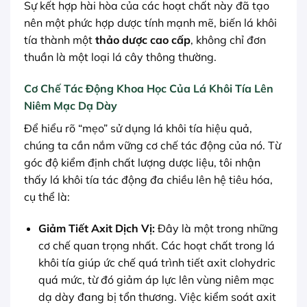
Sự kết hợp hài hòa của các hoạt chất này đã tạo
nên một phức hợp dược tính mạnh mẽ, biến lá khôi
tía thành một
thảo dược cao cấp
, không chỉ đơn
thuần là một loại lá cây thông thường.
Cơ Chế Tác Động Khoa Học Của Lá Khôi Tía Lên
Niêm Mạc Dạ Dày
Để hiểu rõ “mẹo” sử dụng lá khôi tía hiệu quả,
chúng ta cần nắm vững cơ chế tác động của nó. Từ
góc độ kiểm định chất lượng dược liệu, tôi nhận
thấy lá khôi tía tác động đa chiều lên hệ tiêu hóa,
cụ thể là:
Giảm Tiết Axit Dịch Vị:
Đây là một trong những
cơ chế quan trọng nhất. Các hoạt chất trong lá
khôi tía giúp ức chế quá trình tiết axit clohydric
quá mức, từ đó giảm áp lực lên vùng niêm mạc
dạ dày đang bị tổn thương. Việc kiểm soát axit