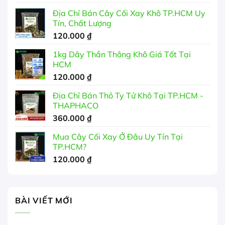
giá:
Địa Chỉ Bán Cây Cối Xay Khô TP.HCM Uy
từ
Tín, Chất Lượng
99.000 ₫
120.000
₫
đến
350.000 ₫
1kg Dây Thần Thông Khô Giá Tốt Tại
HCM
120.000
₫
Địa Chỉ Bán Thỏ Ty Tử Khô Tại TP.HCM -
THAPHACO
360.000
₫
Mua Cây Cối Xay Ở Đâu Uy Tín Tại
TP.HCM?
120.000
₫
BÀI VIẾT MỚI