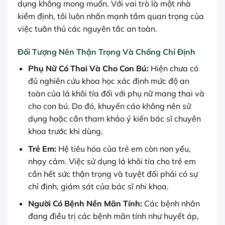
dụng không mong muốn. Với vai trò là một nhà
kiểm định, tôi luôn nhấn mạnh tầm quan trọng của
việc tuân thủ các nguyên tắc an toàn.
Đối Tượng Nên Thận Trọng Và Chống Chỉ Định
Phụ Nữ Có Thai Và Cho Con Bú:
Hiện chưa có
đủ nghiên cứu khoa học xác định mức độ an
toàn của lá khôi tía đối với phụ nữ mang thai và
cho con bú. Do đó, khuyến cáo không nên sử
dụng hoặc cần tham khảo ý kiến bác sĩ chuyên
khoa trước khi dùng.
Trẻ Em:
Hệ tiêu hóa của trẻ em còn non yếu,
nhạy cảm. Việc sử dụng lá khôi tía cho trẻ em
cần hết sức thận trọng và tuyệt đối phải có sự
chỉ định, giám sát của bác sĩ nhi khoa.
Người Có Bệnh Nền Mãn Tính:
Các bệnh nhân
đang điều trị các bệnh mãn tính như huyết áp,