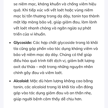
se niêm mạc, kháng khuẩn và chống viêm hiệu
quả. Khi tiếp xúc với vết loét hoặc vùng niêm
mạc bị tổn thương trong dạ dày, tanin tạo thành
một lớp màng bảo vệ, giúp giảm đau, làm lành
vết loét nhanh chóng và ngăn ngừa sự phát
triển của vi khuẩn.
Glycoside:
Các hợp chất glycoside trong lá khôi
tía cũng góp phần vào tác dụng kháng viêm và
bảo vệ niêm mạc dạ dày. Chúng có thể giúp
điều hòa quá trình tiết dịch vị, giảm bớt lượng
axit dư thừa – một trong những nguyên nhân
chính gây đau và viêm loét.
Alcaloid:
Mặc dù hàm lượng không cao bằng
tanin, các alcaloid trong lá khôi tía vẫn đóng
góp vào tác dụng giảm đau và an thần nhẹ,
giúp người bệnh cảm thấy dễ chịu hơn.