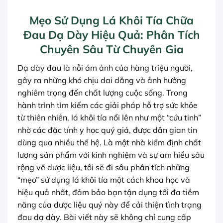
Mẹo Sử Dụng Lá Khôi Tía Chữa
Đau Dạ Dày Hiệu Quả: Phân Tích
Chuyên Sâu Từ Chuyên Gia
Dạ dày đau là nỗi ám ảnh của hàng triệu người,
gây ra những khó chịu dai dẳng và ảnh hưởng
nghiêm trọng đến chất lượng cuộc sống. Trong
hành trình tìm kiếm các giải pháp hỗ trợ sức khỏe
từ thiên nhiên, lá khôi tía nổi lên như một “cứu tinh”
nhờ các đặc tính y học quý giá, được dân gian tin
dùng qua nhiều thế hệ. Là một nhà kiểm định chất
lượng sản phẩm với kinh nghiệm và sự am hiểu sâu
rộng về dược liệu, tôi sẽ đi sâu phân tích những
“mẹo” sử dụng lá khôi tía một cách khoa học và
hiệu quả nhất, đảm bảo bạn tận dụng tối đa tiềm
năng của dược liệu quý này để cải thiện tình trạng
đau dạ dày. Bài viết này sẽ không chỉ cung cấp