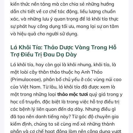
kiến thức nền tảng mà còn chia sẻ những hướng
dẫn chi tiết về cơ chế tác động, liều lượng chuẩn
xác, và những lưu ý quan trọng để lá khôi tía thực
sự phát huy công dụng tối ưu, mang lại sự an tâm
và hiệu quả cho người sử dụng.
Lá Khôi Tía: Thảo Dược Vàng Trong Hỗ
Trợ Điều Trị Đau Dạ Dày
Lá khôi tía, hay còn gọi là khôi nhung, khôi tía, là
một loài cây thân thảo thuộc họ Anh Thảo
(Primulaceae), phân bố chủ yếu ở các vùng núi cao
của Việt Nam. Từ lâu, lá khôi tía đã được xem là
một trong những loại
thảo mộc tươi
quý giá trong y
học cổ truyền, đặc biệt là trong việc hỗ trợ điều trị
các bệnh lý liên quan đến dạ dày. Nhưng điều gì
đã tạo nên danh tiếng này? Từ góc độ chuyên gia
kiểm định, chúng ta sẽ cùng mổ xẻ những thành
phần và cơ chế hoạt động làm nên công dụng vượt