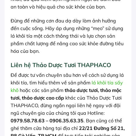
an toàn và hiệu quả cho sức khỏe của bạn.
Đừng để những cơn đau dạ dày làm ảnh hưởng
đến cuộc sống. Hãy áp dụng những “mẹo” sử dụng
lá khôi tía một cách thông thái và lựa chọn sản
phẩm chất lượng để nâng cao sức khỏe đường tiêu
hóa của bạn.
Liên hệ Thảo Dược Tươi THAPHACO
Để được tư vấn chuyên sâu hơn về cách sử dụng lá
khôi tía, tìm hiểu thêm về sản phẩm
lá khôi tía sấy
khô
hoặc các sản phẩm
thảo dược tươi, thảo mộc
tươi, thảo dược cao cấp
khác của Thảo Dược Tươi
THAPHACO, đừng ngần ngại liên hệ ngay với đội
ngũ chuyên gia của chúng tôi qua Hotline:
0979.58.78.63 – 0906.35.63.35
. Bạn cũng có thể
ghé thăm cửa hàng tại địa chỉ
22/21 Đường Số 21,
P8 Gò Vấp, TP.HCM
để trực tiếp trải nghiệm sản