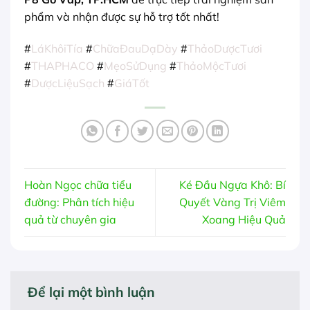
phẩm và nhận được sự hỗ trợ tốt nhất!
#
LáKhôiTía
#
ChữaĐauDạDày
#
ThảoDượcTươi
#
THAPHACO
#
MẹoSửDụng
#
ThảoMộcTươi
#
DượcLiệuSạch
#
GiáTốt
Hoàn Ngọc chữa tiểu
Ké Đầu Ngựa Khô: Bí
đường: Phân tích hiệu
Quyết Vàng Trị Viêm
quả từ chuyên gia
Xoang Hiệu Quả
Để lại một bình luận