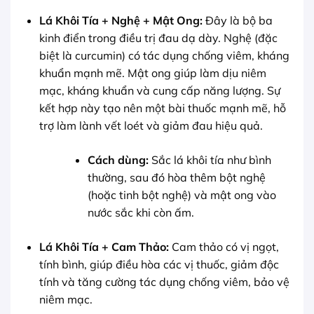
Lá Khôi Tía + Nghệ + Mật Ong:
Đây là bộ ba
kinh điển trong điều trị đau dạ dày. Nghệ (đặc
biệt là curcumin) có tác dụng chống viêm, kháng
khuẩn mạnh mẽ. Mật ong giúp làm dịu niêm
mạc, kháng khuẩn và cung cấp năng lượng. Sự
kết hợp này tạo nên một bài thuốc mạnh mẽ, hỗ
trợ làm lành vết loét và giảm đau hiệu quả.
Cách dùng:
Sắc lá khôi tía như bình
thường, sau đó hòa thêm bột nghệ
(hoặc tinh bột nghệ) và mật ong vào
nước sắc khi còn ấm.
Lá Khôi Tía + Cam Thảo:
Cam thảo có vị ngọt,
tính bình, giúp điều hòa các vị thuốc, giảm độc
tính và tăng cường tác dụng chống viêm, bảo vệ
niêm mạc.