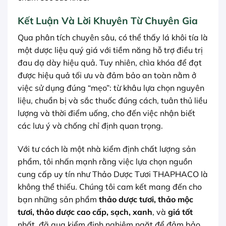
Kết Luận Và Lời Khuyên Từ Chuyên Gia
Qua phân tích chuyên sâu, có thể thấy lá khôi tía là
một dược liệu quý giá với tiềm năng hỗ trợ điều trị
đau dạ dày hiệu quả. Tuy nhiên, chìa khóa để đạt
được hiệu quả tối ưu và đảm bảo an toàn nằm ở
việc sử dụng đúng “mẹo”: từ khâu lựa chọn nguyên
liệu, chuẩn bị và sắc thuốc đúng cách, tuân thủ liều
lượng và thời điểm uống, cho đến việc nhận biết
các lưu ý và chống chỉ định quan trọng.
Với tư cách là một nhà kiểm định chất lượng sản
phẩm, tôi nhấn mạnh rằng việc lựa chọn nguồn
cung cấp uy tín như Thảo Dược Tươi THAPHACO là
không thể thiếu. Chúng tôi cam kết mang đến cho
bạn những sản phẩm
thảo dược tươi, thảo mộc
tươi, thảo dược cao cấp, sạch, xanh
, và
giá tốt
nhất, đã qua kiểm định nghiêm ngặt để đảm bảo