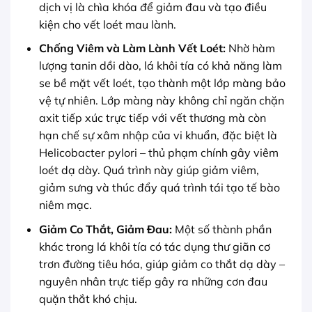
dịch vị là chìa khóa để giảm đau và tạo điều
kiện cho vết loét mau lành.
Chống Viêm và Làm Lành Vết Loét:
Nhờ hàm
lượng tanin dồi dào, lá khôi tía có khả năng làm
se bề mặt vết loét, tạo thành một lớp màng bảo
vệ tự nhiên. Lớp màng này không chỉ ngăn chặn
axit tiếp xúc trực tiếp với vết thương mà còn
hạn chế sự xâm nhập của vi khuẩn, đặc biệt là
Helicobacter pylori – thủ phạm chính gây viêm
loét dạ dày. Quá trình này giúp giảm viêm,
giảm sưng và thúc đẩy quá trình tái tạo tế bào
niêm mạc.
Giảm Co Thắt, Giảm Đau:
Một số thành phần
khác trong lá khôi tía có tác dụng thư giãn cơ
trơn đường tiêu hóa, giúp giảm co thắt dạ dày –
nguyên nhân trực tiếp gây ra những cơn đau
quặn thắt khó chịu.