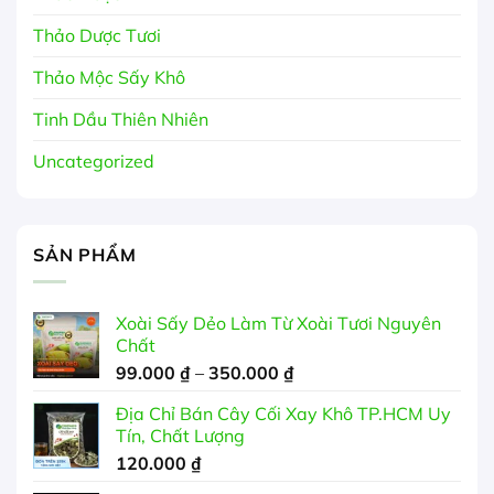
Thảo Dược Tươi
Thảo Mộc Sấy Khô
Tinh Dầu Thiên Nhiên
Uncategorized
SẢN PHẨM
Xoài Sấy Dẻo Làm Từ Xoài Tươi Nguyên
Chất
Khoảng
99.000
₫
–
350.000
₫
giá:
Địa Chỉ Bán Cây Cối Xay Khô TP.HCM Uy
từ
Tín, Chất Lượng
99.000 ₫
120.000
₫
đến
350.000 ₫