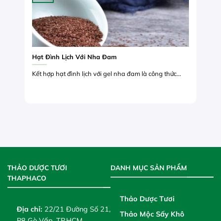
Hạt Đình Lịch Với Nha Đam
Kết hợp hạt đình lịch với gel nha đam là công thức...
THẢO DƯỢC TƯƠI
DANH MỤC SẢN PHẨM
THAPHACO
Thảo Dược Tươi
Địa chỉ:
22/21 Đường Số 21,
Thảo Mộc Sấy Khô
P8 Gò Vấp, TP.HCM