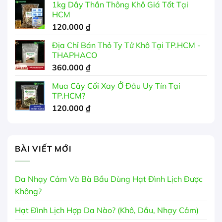
1kg Dây Thần Thông Khô Giá Tốt Tại
HCM
120.000
₫
Địa Chỉ Bán Thỏ Ty Tử Khô Tại TP.HCM -
THAPHACO
360.000
₫
Mua Cây Cối Xay Ở Đâu Uy Tín Tại
TP.HCM?
120.000
₫
BÀI VIẾT MỚI
Da Nhạy Cảm Và Bà Bầu Dùng Hạt Đình Lịch Được
Không?
Hạt Đình Lịch Hợp Da Nào? (Khô, Dầu, Nhạy Cảm)