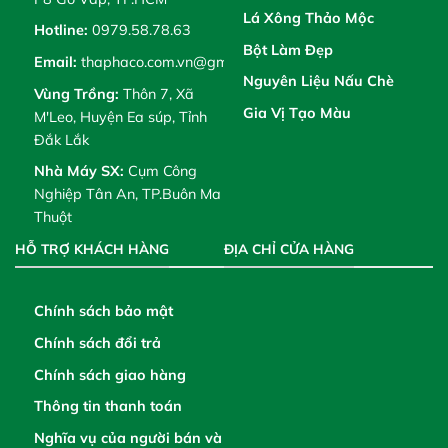
Lá Xông Thảo Mộc
Hotline:
0979.58.78.63
Bột Làm Đẹp
Email:
thaphaco.com.vn@gmail.com
Nguyên Liệu Nấu Chè
Vùng Trồng:
Thôn 7, Xã
Gia Vị Tạo Màu
M'Leo, Huyện Ea súp, Tỉnh
Đắk Lắk
Nhà Máy SX:
Cụm Công
Nghiệp Tân An, TP.Buôn Ma
Thuột
HỖ TRỢ KHÁCH HÀNG
ĐỊA CHỈ CỬA HÀNG
Chính sách bảo mật
Chính sách đổi trả
Chính sách giao hàng
Thông tin thanh toán
Nghĩa vụ của người bán và