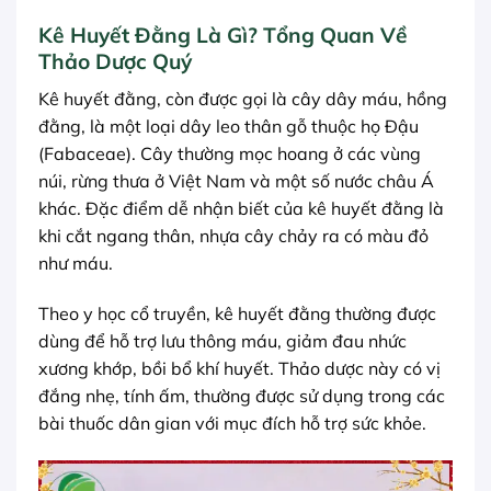
Kê Huyết Đằng Là Gì? Tổng Quan Về
Thảo Dược Quý
Kê huyết đằng, còn được gọi là cây dây máu, hồng
đằng, là một loại dây leo thân gỗ thuộc họ Đậu
(Fabaceae). Cây thường mọc hoang ở các vùng
núi, rừng thưa ở Việt Nam và một số nước châu Á
khác. Đặc điểm dễ nhận biết của kê huyết đằng là
khi cắt ngang thân, nhựa cây chảy ra có màu đỏ
như máu.
Theo y học cổ truyền, kê huyết đằng thường được
dùng để hỗ trợ lưu thông máu, giảm đau nhức
xương khớp, bồi bổ khí huyết. Thảo dược này có vị
đắng nhẹ, tính ấm, thường được sử dụng trong các
bài thuốc dân gian với mục đích hỗ trợ sức khỏe.