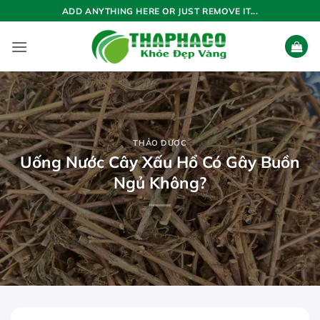
Bỏ
ADD ANYTHING HERE OR JUST REMOVE IT...
qua
nội
dung
THẢO DƯỢC
Uống Nước Cây Xấu Hổ Có Gây Buồn
Ngủ Không?