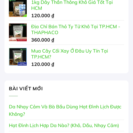
1kg Dây Thần Thông Khô Giá Tốt Tại
HCM
120.000
₫
Địa Chỉ Bán Thỏ Ty Tử Khô Tại TP.HCM -
THAPHACO
360.000
₫
Mua Cây Cối Xay Ở Đâu Uy Tín Tại
TP.HCM?
120.000
₫
BÀI VIẾT MỚI
Da Nhạy Cảm Và Bà Bầu Dùng Hạt Đình Lịch Được
Không?
Hạt Đình Lịch Hợp Da Nào? (Khô, Dầu, Nhạy Cảm)