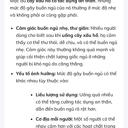
Mặc dù
cây xấu hổ có tác dụng an thần
, nhưng
mức độ gây buồn ngủ của nó thường ở mức độ nhẹ
và không phải ai cũng gặp phải.
Cảm giác buồn ngủ nhẹ, thư giãn:
Nhiều người
dùng cho biết sau khi
uống cây xấu hổ
, họ cảm
thấy cơ thể thư thái, dễ chịu, và có thể buồn ngủ
nhẹ. Cảm giác này thường không quá mạnh và
giúp cải thiện chất lượng giấc ngủ ở những
người bị khó ngủ do căng thẳng.
Yếu tố ảnh hưởng:
Mức độ gây buồn ngủ có thể
khác nhau tùy thuộc vào:
Liều lượng sử dụng:
Uống quá nhiều
có thể tăng cường tác dụng an thần,
dẫn đến buồn ngủ rõ rệt hơn.
Cơ địa mỗi người:
Một số người có thể
nhạy cảm hơn với các hoạt chất trong