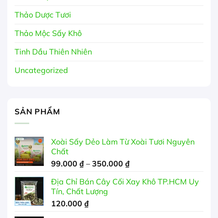
Thảo Dược Tươi
Thảo Mộc Sấy Khô
Tinh Dầu Thiên Nhiên
Uncategorized
SẢN PHẨM
Xoài Sấy Dẻo Làm Từ Xoài Tươi Nguyên
Chất
Khoảng
99.000
₫
–
350.000
₫
giá:
Địa Chỉ Bán Cây Cối Xay Khô TP.HCM Uy
từ
Tín, Chất Lượng
99.000 ₫
120.000
₫
đến
350.000 ₫