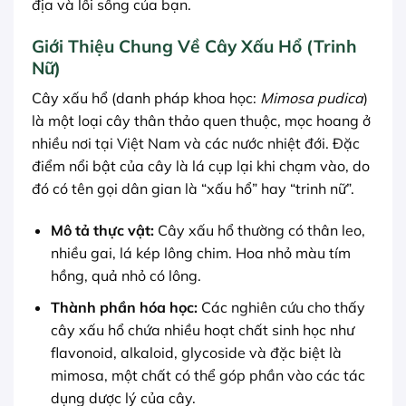
địa và lối sống của bạn.
Giới Thiệu Chung Về Cây Xấu Hổ (Trinh
Nữ)
Cây xấu hổ (danh pháp khoa học:
Mimosa pudica
)
là một loại cây thân thảo quen thuộc, mọc hoang ở
nhiều nơi tại Việt Nam và các nước nhiệt đới. Đặc
điểm nổi bật của cây là lá cụp lại khi chạm vào, do
đó có tên gọi dân gian là “xấu hổ” hay “trinh nữ”.
Mô tả thực vật:
Cây xấu hổ thường có thân leo,
nhiều gai, lá kép lông chim. Hoa nhỏ màu tím
hồng, quả nhỏ có lông.
Thành phần hóa học:
Các nghiên cứu cho thấy
cây xấu hổ chứa nhiều hoạt chất sinh học như
flavonoid, alkaloid, glycoside và đặc biệt là
mimosa, một chất có thể góp phần vào các tác
dụng dược lý của cây.