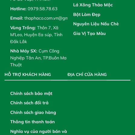
Lá Xông Thảo Mộc
Hotline:
0979.58.78.63
Bột Làm Đẹp
Email:
thaphaco.com.vn@gmail.com
Nguyên Liệu Nấu Chè
Vùng Trồng:
Thôn 7, Xã
Gia Vị Tạo Màu
M'Leo, Huyện Ea súp, Tỉnh
Đắk Lắk
Nhà Máy SX:
Cụm Công
Nghiệp Tân An, TP.Buôn Ma
Thuột
HỖ TRỢ KHÁCH HÀNG
ĐỊA CHỈ CỬA HÀNG
Chính sách bảo mật
Chính sách đổi trả
Chính sách giao hàng
Thông tin thanh toán
Nghĩa vụ của người bán và