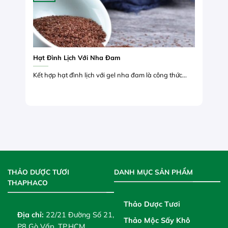
Hạt Đình Lịch Với Nha Đam
Kết hợp hạt đình lịch với gel nha đam là công thức...
THẢO DƯỢC TƯƠI
DANH MỤC SẢN PHẨM
THAPHACO
Thảo Dược Tươi
Địa chỉ:
22/21 Đường Số 21,
Thảo Mộc Sấy Khô
P8 Gò Vấp, TP.HCM