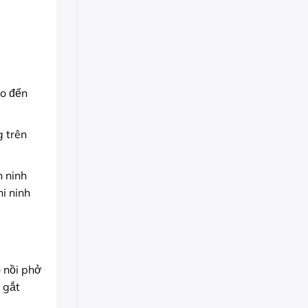
ho đến
 trên
n ninh
i ninh
o nồi phở
 gắt