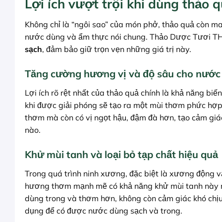
Lợi ích vượt trội khi dùng thảo
Không chỉ là “ngôi sao” của món phở, thảo quả còn ma
nước dùng và ẩm thực nói chung. Thảo Dược Tươi 
sạch
, đảm bảo giữ trọn vẹn những giá trị này.
Tăng cường hương vị và độ sâu cho nước
Lợi ích rõ rệt nhất của thảo quả chính là khả năng bi
khi được giải phóng sẽ tạo ra một mùi thơm phức hợp
thơm mà còn có vị ngọt hậu, đậm đà hơn, tạo cảm gi
nào.
Khử mùi tanh và loại bỏ tạp chất hiệu quả
Trong quá trình ninh xương, đặc biệt là xương động v
hương thơm mạnh mẽ có khả năng khử mùi tanh này mộ
dùng trong và thơm hơn, không còn cảm giác khó chị
dụng để có được nước dùng sạch và trong.