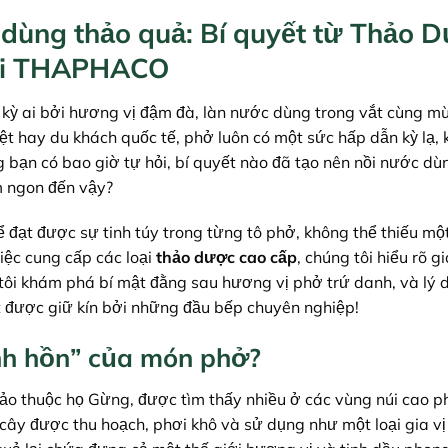
 dùng thảo quả: Bí quyết từ Thảo 
i THAPHACO
t kỳ ai bởi hương vị đậm đà, làn nước dùng trong vắt cùng m
ệt hay du khách quốc tế, phở luôn có một sức hấp dẫn kỳ lạ, 
 bạn có bao giờ tự hỏi, bí quyết nào đã tạo nên nồi nước d
m ngon đến vậy?
ạt được sự tinh túy trong từng tô phở, không thể thiếu một
iệc cung cấp các loại
thảo dược cao cấp
, chúng tôi hiểu rõ gi
tôi khám phá bí mật đằng sau hương vị phở trứ danh, và lý d
ết được giữ kín bởi những đầu bếp chuyên nghiệp!
linh hồn” của món phở?
thảo thuộc họ Gừng, được tìm thấy nhiều ở các vùng núi cao p
ây được thu hoạch, phơi khô và sử dụng như một loại gia vị