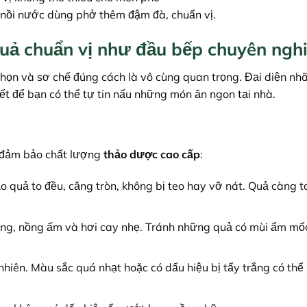
 nồi nước dùng phở thêm đậm đà, chuẩn vị.
quả chuẩn vị như đầu bếp chuyên ngh
chọn và sơ chế đúng cách là vô cùng quan trọng. Đại diện nh
để bạn có thể tự tin nấu những món ăn ngon tại nhà.
 đảm bảo chất lượng
thảo dược cao cấp
:
quả to đều, căng tròn, không bị teo hay vỡ nát. Quả càng to
ng, nồng ấm và hơi cay nhẹ. Tránh những quả có mùi ẩm mố
ên. Màu sắc quá nhạt hoặc có dấu hiệu bị tẩy trắng có thể