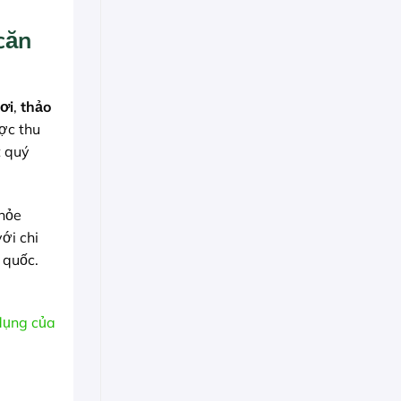
căn
ơi
,
thảo
ợc thu
t quý
khỏe
ới chi
 quốc.
dụng của