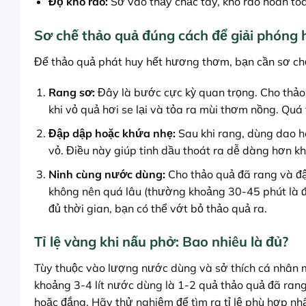
Độ khô ráo:
Sờ vào thấy chắc tay, khô ráo hoàn to
Sơ chế thảo quả đúng cách để giải phóng
Để thảo quả phát huy hết hương thơm, bạn cần sơ ch
Rang sơ:
Đây là bước cực kỳ quan trọng. Cho thảo
khi vỏ quả hơi se lại và tỏa ra mùi thơm nồng. Quá 
Đập dập hoặc khứa nhẹ:
Sau khi rang, dùng dao h
vỏ. Điều này giúp tinh dầu thoát ra dễ dàng hơn k
Ninh cùng nước dùng:
Cho thảo quả đã rang và đập
không nên quá lâu (thường khoảng 30-45 phút là đủ
đủ thời gian, bạn có thể vớt bỏ thảo quả ra.
Tỉ lệ vàng khi nấu phở: Bao nhiêu là đủ?
Tùy thuộc vào lượng nước dùng và sở thích cá nhân mà 
khoảng 3-4 lít nước dùng là 1-2 quả thảo quả đã ran
hoặc đắng. Hãy thử nghiệm để tìm ra tỉ lệ phù hợp nhấ