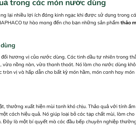
 quả trong các món nước dùng
ng lại nhiều lợi ích đáng kinh ngạc khi được sử dụng trong c
THAPHACO tự hào mang đến cho bạn những sản phẩm
thảo m
 dùng
ến đổi hương vị của nước dùng. Các tinh dầu tự nhiên trong th
, vừa nồng nàn, vừa thanh thoát. Nó làm cho nước dùng khô
ác tròn vị và hấp dẫn cho bất kỳ món hầm, món canh hay món
ật, thường xuất hiện mùi tanh khó chịu. Thảo quả với tính ấm
t cách hiệu quả. Nó giúp loại bỏ các tạp chất mùi, làm cho
u. Đây là một bí quyết mà các đầu bếp chuyên nghiệp thườn