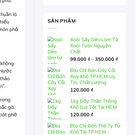
g phú.
thuần là
SẢN PHẨM
hiếu
 món phở
Xoài Sấy Dẻo Làm Từ
Xoài Tươi Nguyên
Chất
Khoảng
99.000
₫
–
350.000
₫
 không.
giá:
Địa Chỉ Bán Cây Cối
. Nước
từ
Xay Khô TP.HCM Uy
99.000 
 thảo
Tín, Chất Lượng
đến
ị”.
120.000
₫
350.00
 rang
1kg Dây Thần Thông
Khô Giá Tốt Tại HCM
oặc gà,
120.000
₫
 bát phở
Địa Chỉ Bán Thỏ Ty Tử
Khô Tại TP.HCM -