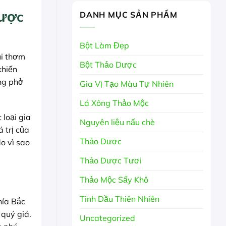
Dược
DANH MỤC SẢN PHẨM
Bột Làm Đẹp
ùi thơm
Bột Thảo Dược
khiến
ùng phở
Gia Vị Tạo Màu Tự Nhiên
Lá Xông Thảo Mộc
 loại gia
Nguyên liệu nấu chè
á trị của
Thảo Dược
o vì sao
Thảo Dược Tươi
Thảo Mộc Sấy Khô
Tinh Dầu Thiên Nhiên
hía Bắc
 quý giá.
Uncategorized