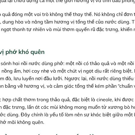
quả lại chứa đựng cả một thế giới hương vị và tinh dầu phon
o quả đóng một vai trò không thể thay thế. Nó không chỉ đơn 
ng, dung hòa và nâng tầm hương vị tổng thể của nước dùng. T
ị ngọt thanh tự nhiên và mùi thơm quyến rũ đặc trưng, khiến
vị phở khó quên
 sánh hai nồi nước dùng phở: một nồi có thảo quả và một nồi
ng ấm, hơi cay nhẹ và một chút vị ngọt dịu rất riêng biệt
 đà, lưu luyến nơi đầu lưỡi. Ngược lại, nồi nước dùng thiếu
n bằng về hương vị, và cảm giác tổng thể kém phần “chuẩn v
hợp chất thơm trong thảo quả, đặc biệt là cineole, khi được
m đặc trưng, lấn át các mùi không mong muốn từ xương bò h
ước dùng. Đây chính là yếu tố làm nên sự khác biệt giữa một
 nhớ mãi không quên.