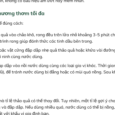
àn, không có dấu hiệu ẩm ướt hay mềm nhũn.
 hương thơm tối đa
ế đúng cách:
 quả vào chảo khô, rang đều trên lửa nhỏ khoảng 3-5 phút c
trình rang giúp đánh thức các tinh dầu bên trong.
oặc vật cứng đập dập nhẹ quả thảo quả hoặc khứa vài đường
hi ninh cùng nước dùng.
 dập vào nồi nước dùng cùng các loại gia vị khác. Thời gia
), để tránh nước dùng bị đắng hoặc có mùi quá nồng. Sau kh
tỉ lệ thảo quả có thể thay đổi. Tuy nhiên, một tỉ lệ gợi ý ch
g và đập dập. Nếu dùng nhiều quá, nước dùng có thể bị nồng,
t với khẩu vị gia đình bạn.