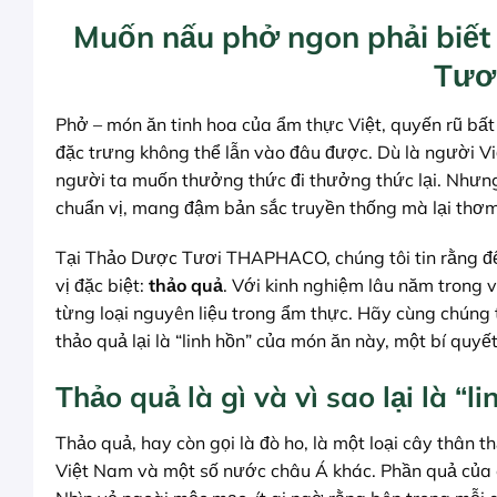
Muốn nấu phở ngon phải biết
Tươ
Phở – món ăn tinh hoa của ẩm thực Việt, quyến rũ bấ
đặc trưng không thể lẫn vào đâu được. Dù là người Vi
người ta muốn thưởng thức đi thưởng thức lại. Nhưng
chuẩn vị, mang đậm bản sắc truyền thống mà lại thơ
Tại Thảo Dược Tươi THAPHACO, chúng tôi tin rằng để đ
vị đặc biệt:
thảo quả
. Với kinh nghiệm lâu năm trong v
từng loại nguyên liệu trong ẩm thực. Hãy cùng chúng 
thảo quả lại là “linh hồn” của món ăn này, một bí quy
Thảo quả là gì và vì sao lại là “
Thảo quả, hay còn gọi là đò ho, là một loại cây thân 
Việt Nam và một số nước châu Á khác. Phần quả của c