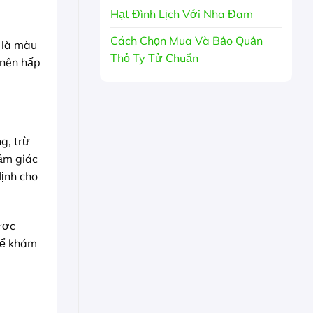
Hạt Đình Lịch Với Nha Đam
Cách Chọn Mua Và Bảo Quản
 là màu
Thỏ Ty Tử Chuẩn
 nên hấp
g, trừ
cảm giác
định cho
ược
ể khám