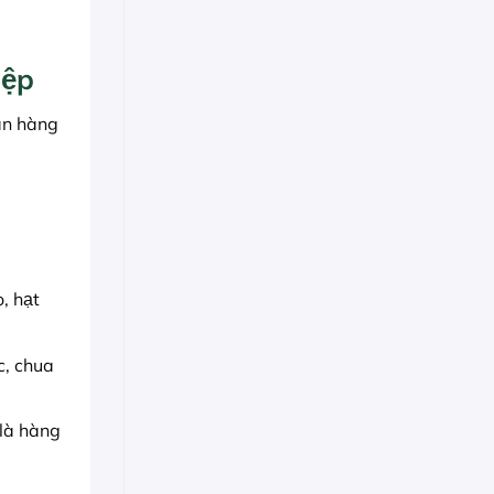
iệp
ãn hàng
, hạt
c, chua
 là hàng