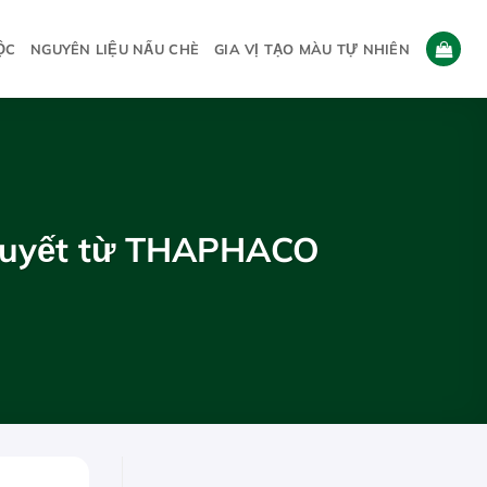
ỘC
NGUYÊN LIỆU NẤU CHÈ
GIA VỊ TẠO MÀU TỰ NHIÊN
 quyết từ THAPHACO