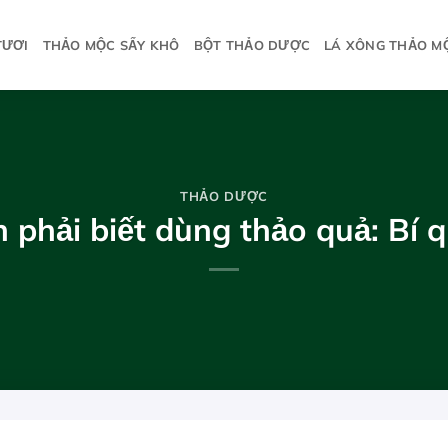
TƯƠI
THẢO MỘC SẤY KHÔ
BỘT THẢO DƯỢC
LÁ XÔNG THẢO M
THẢO DƯỢC
 phải biết dùng thảo quả: Bí