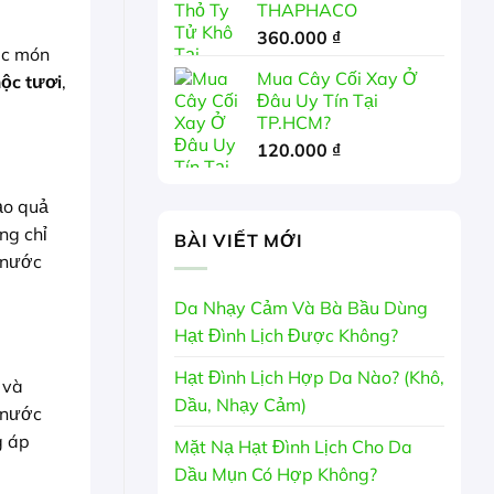
THAPHACO
360.000
₫
ác món
Mua Cây Cối Xay Ở
ộc tươi
,
Đâu Uy Tín Tại
TP.HCM?
120.000
₫
ảo quả
ng chỉ
BÀI VIẾT MỚI
 nước
Da Nhạy Cảm Và Bà Bầu Dùng
Hạt Đình Lịch Được Không?
Hạt Đình Lịch Hợp Da Nào? (Khô,
 và
Dầu, Nhạy Cảm)
 nước
g áp
Mặt Nạ Hạt Đình Lịch Cho Da
Dầu Mụn Có Hợp Không?