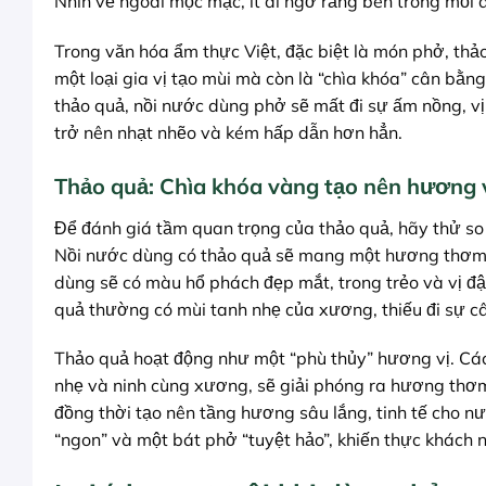
Nhìn vẻ ngoài mộc mạc, ít ai ngờ rằng bên trong mỗi 
Trong văn hóa ẩm thực Việt, đặc biệt là món phở, thả
một loại gia vị tạo mùi mà còn là “chìa khóa” cân bằ
thảo quả, nồi nước dùng phở sẽ mất đi sự ấm nồng, v
trở nên nhạt nhẽo và kém hấp dẫn hơn hẳn.
Thảo quả: Chìa khóa vàng tạo nên hương 
Để đánh giá tầm quan trọng của thảo quả, hãy thử so
Nồi nước dùng có thảo quả sẽ mang một hương thơm nồ
dùng sẽ có màu hổ phách đẹp mắt, trong trẻo và vị đậm
quả thường có mùi tanh nhẹ của xương, thiếu đi sự câ
Thảo quả hoạt động như một “phù thủy” hương vị. Các 
nhẹ và ninh cùng xương, sẽ giải phóng ra hương thơ
đồng thời tạo nên tầng hương sâu lắng, tinh tế cho n
“ngon” và một bát phở “tuyệt hảo”, khiến thực khách