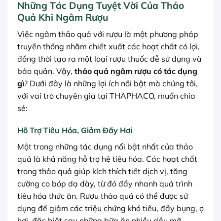
Những Tác Dụng Tuyệt Vời Của Thảo
Quả Khi Ngâm Rượu
Việc ngâm thảo quả với rượu là một phương pháp
truyền thống nhằm chiết xuất các hoạt chất có lợi,
đồng thời tạo ra một loại rượu thuốc dễ sử dụng và
bảo quản. Vậy,
thảo quả ngâm rượu có tác dụng
gì
? Dưới đây là những lợi ích nổi bật mà chúng tôi,
với vai trò chuyên gia tại THAPHACO, muốn chia
sẻ:
Hỗ Trợ Tiêu Hóa, Giảm Đầy Hơi
Một trong những tác dụng nổi bật nhất của thảo
quả là khả năng hỗ trợ hệ tiêu hóa. Các hoạt chất
trong thảo quả giúp kích thích tiết dịch vị, tăng
cường co bóp dạ dày, từ đó đẩy nhanh quá trình
tiêu hóa thức ăn. Rượu thảo quả có thể được sử
dụng để giảm các triệu chứng khó tiêu, đầy bụng, ợ
hơi, đặc biệt sau những bữa ăn nhiều dầu mỡ.