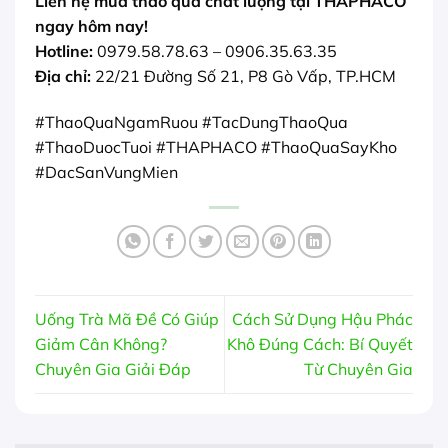
Liên hệ mua thảo quả chất lượng tại THAPHACO
ngay hôm nay!
Hotline:
0979.58.78.63 – 0906.35.63.35
Địa chỉ:
22/21 Đường Số 21, P8 Gò Vấp, TP.HCM
#ThaoQuaNgamRuou #TacDungThaoQua
#ThaoDuocTuoi #THAPHACO #ThaoQuaSayKho
#DacSanVungMien
Uống Trà Mã Đề Có Giúp
Cách Sử Dụng Hậu Phác
Giảm Cân Không?
Khô Đúng Cách: Bí Quyết
Chuyên Gia Giải Đáp
Từ Chuyên Gia