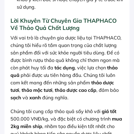
sử dụng.
Lời Khuyên Từ Chuyên Gia THAPHACO
Về Thảo Quả Chất Lượng
Với vai trò là chuyên gia dược liệu tại THAPHACO,
chúng tôi hiểu rõ tầm quan trọng của chất lượng
sản phẩm đối với sức khỏe người tiêu dùng. Để có
được bình rượu thảo quả không chỉ thơm ngon mà
còn phát huy tối đa
tác dụng
, việc lựa chọn
thảo
quả
phải được ưu tiên hàng đầu. Chúng tôi luôn
cam kết mang đến những sản phẩm
thảo dược
tươi
,
thảo mộc tươi
,
thảo dược cao cấp
, đảm bảo
sạch
và
xanh
đúng nghĩa.
Chúng tôi cung cấp thảo quả sấy khô với
giá tốt
500.000 VNĐ/kg, và đặc biệt có chương trình
mua
2kg miễn ship
, nhằm tạo điều kiện tốt nhất cho
quý khách hàng tiếp cận nguồn dược liệu chất