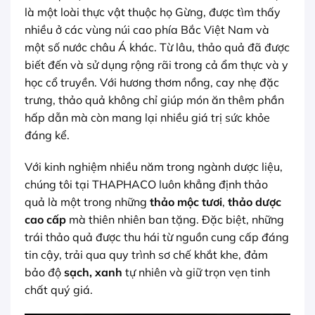
là một loài thực vật thuộc họ Gừng, được tìm thấy
nhiều ở các vùng núi cao phía Bắc Việt Nam và
một số nước châu Á khác. Từ lâu, thảo quả đã được
biết đến và sử dụng rộng rãi trong cả ẩm thực và y
học cổ truyền. Với hương thơm nồng, cay nhẹ đặc
trưng, thảo quả không chỉ giúp món ăn thêm phần
hấp dẫn mà còn mang lại nhiều giá trị sức khỏe
đáng kể.
Với kinh nghiệm nhiều năm trong ngành dược liệu,
chúng tôi tại THAPHACO luôn khẳng định thảo
quả là một trong những
thảo mộc tươi
,
thảo dược
cao cấp
mà thiên nhiên ban tặng. Đặc biệt, những
trái thảo quả được thu hái từ nguồn cung cấp đáng
tin cậy, trải qua quy trình sơ chế khắt khe, đảm
bảo độ
sạch, xanh
tự nhiên và giữ trọn vẹn tinh
chất quý giá.