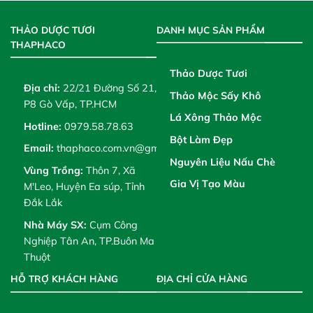
THẢO DƯỢC TƯƠI
DANH MỤC SẢN PHẨM
THAPHACO
Thảo Dược Tươi
Địa chỉ:
22/21 Đường Số 21,
Thảo Mộc Sấy Khô
P8 Gò Vấp, TP.HCM
Lá Xông Thảo Mộc
Hotline:
0979.58.78.63
Bột Làm Đẹp
Email:
thaphaco.com.vn@gmail.com
Nguyên Liệu Nấu Chè
Vùng Trồng:
Thôn 7, Xã
Gia Vị Tạo Màu
M'Leo, Huyện Ea súp, Tỉnh
Đắk Lắk
Nhà Máy SX:
Cụm Công
Nghiệp Tân An, TP.Buôn Ma
Thuột
HỖ TRỢ KHÁCH HÀNG
ĐỊA CHỈ CỬA HÀNG