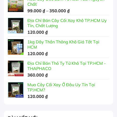
Chất
Khoảng
99.000
₫
–
350.000
₫
giá:
Địa Chỉ Bán Cây Cối Xay Khô TP.HCM Uy
từ
Tín, Chất Lượng
99.000 ₫
120.000
₫
đến
350.000 ₫
1kg Dây Thần Thông Khô Giá Tốt Tại
HCM
120.000
₫
Địa Chỉ Bán Thỏ Ty Tử Khô Tại TP.HCM -
THAPHACO
360.000
₫
Mua Cây Cối Xay Ở Đâu Uy Tín Tại
TP.HCM?
120.000
₫