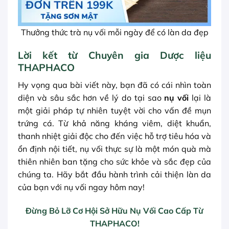
Thưởng thức trà nụ vối mỗi ngày để có làn da đẹp
Lời kết từ Chuyên gia Dược liệu
THAPHACO
Hy vọng qua bài viết này, bạn đã có cái nhìn toàn
diện và sâu sắc hơn về lý do tại sao
nụ vối
lại là
một giải pháp tự nhiên tuyệt vời cho vấn đề mụn
trứng cá. Từ khả năng kháng viêm, diệt khuẩn,
thanh nhiệt giải độc cho đến việc hỗ trợ tiêu hóa và
ổn định nội tiết, nụ vối thực sự là một món quà mà
thiên nhiên ban tặng cho sức khỏe và sắc đẹp của
chúng ta. Hãy bắt đầu hành trình cải thiện làn da
của bạn với nụ vối ngay hôm nay!
Đừng Bỏ Lỡ Cơ Hội Sở Hữu Nụ Vối Cao Cấp Từ
THAPHACO!