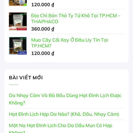
120.000
₫
Địa Chỉ Bán Thỏ Ty Tử Khô Tại TP.HCM -
THAPHACO
360.000
₫
Mua Cây Cối Xay Ở Đâu Uy Tín Tại
TP.HCM?
120.000
₫
BÀI VIẾT MỚI
Da Nhạy Cảm Và Bà Bầu Dùng Hạt Đình Lịch Được
Không?
Hạt Đình Lịch Hợp Da Nào? (Khô, Dầu, Nhạy Cảm)
Mặt Nạ Hạt Đình Lịch Cho Da Dầu Mụn Có Hợp
Không?