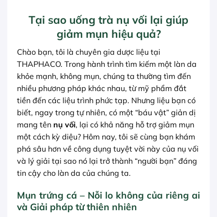
Tại sao uống trà nụ vối lại giúp
giảm mụn hiệu quả?
Chào bạn, tôi là chuyên gia dược liệu tại
THAPHACO. Trong hành trình tìm kiếm một làn da
khỏe mạnh, không mụn, chúng ta thường tìm đến
nhiều phương pháp khác nhau, từ mỹ phẩm đắt
tiền đến các liệu trình phức tạp. Nhưng liệu bạn có
biết, ngay trong tự nhiên, có một “báu vật” giản dị
mang tên
nụ vối
, lại có khả năng hỗ trợ giảm mụn
một cách kỳ diệu? Hôm nay, tôi sẽ cùng bạn khám
phá sâu hơn về công dụng tuyệt vời này của nụ vối
và lý giải tại sao nó lại trở thành “người bạn” đáng
tin cậy cho làn da của chúng ta.
Mụn trứng cá – Nỗi lo không của riêng ai
và Giải pháp từ thiên nhiên