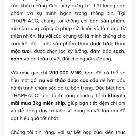
của khách hàng được xây dựng từ chất lượng sản
phẩm và sự minh bạch trong thông tin. Tại
THAPHACO, chúng tôi không chỉ bán sản phẩm,
mà còn cung cấp giải pháp sức khỏe và làm đẹp từ
thiên nhiên.
Nụ vối
của chúng tôi là minh chứng cho
cam kết đó – một sản phẩm
thảo dược tươi
,
thảo
mộc tươi
, được chọn lọc kỹ lưỡng, đảm bảo
sạch
,
xanh
và an toàn tuyệt đối cho người sử dụng.
Với mức giá chỉ
200.000 VNĐ
, bạn đã có thể sở
hữu một gói
nụ vối thảo dược cao cấp
để bắt đầu
hành trình chăm sóc da từ bên trong. Đặc biệt hơn,
THAPHACO còn dành tặng chương trình
khuyến
mãi mua 3kg miễn ship
, giúp bạn tiết kiệm chi phí
và dễ dàng duy trì việc sử dụng nụ vối lâu dài để
đạt hiệu quả tốt nhất.
Chúng tôi tin rằng, với sự kết hợp của kiến thức