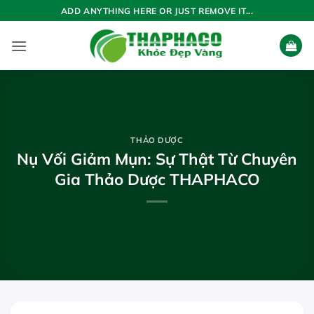
Bỏ
ADD ANYTHING HERE OR JUST REMOVE IT...
qua
nội
dung
THẢO DƯỢC
Nụ Vối Giảm Mụn: Sự Thật Từ Chuyên
Gia Thảo Dược THAPHACO