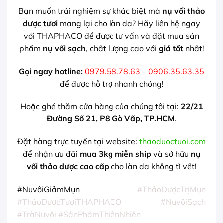
Bạn muốn trải nghiệm sự khác biệt mà
nụ vối thảo
dược tươi
mang lại cho làn da? Hãy liên hệ ngay
với THAPHACO để được tư vấn và đặt mua sản
phẩm
nụ vối sạch
, chất lượng cao với
giá tốt
nhất!
Gọi ngay hotline:
0979.58.78.63
–
0906.35.63.35
để được hỗ trợ nhanh chóng!
Hoặc ghé thăm cửa hàng của chúng tôi tại:
22/21
Đường Số 21, P8 Gò Vấp, TP.HCM
.
Đặt hàng trực tuyến tại website:
thaoduoctuoi.com
để nhận ưu đãi
mua 3kg miễn ship
và sở hữu
nụ
vối thảo dược cao cấp
cho làn da không tì vết!
#NuvôiGiảmMụn
#ThảoDượcTrịMụn
#ThảoDượcTươiTHAPHACO
#NuvôiSạch
#TràNuvôi
#SảnPhẩmThiênNhiên