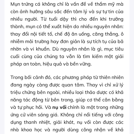
Mụn trứng cá không chỉ là vấn đề về thẩm mỹ mà
còn ảnh hưởng sâu sắc đến tâm lý và sự tự tin của
nhiều người. Từ tuổi dậy thì cho đến khi trưởng
thành, mụn có thể xuất hiện do nhiều nguyên nhân:
thay đổi nội tiết tố, chế độ ăn uống, căng thẳng, ô
nhiễm môi trường hay đơn giản là sự tích tụ của bã
nhờn và vi khuẩn. Dù nguyên nhân là gì, mục tiêu
cuối cùng của chúng ta vẫn là tìm kiếm một giải
pháp an toàn, hiệu quả và bền vững.
Trong bối cảnh đó, các phương pháp từ thiên nhiên
đang ngày càng được quan tâm. Thay vì chỉ xử lý
triệu chứng bên ngoài, nhiều loại thảo dược có khả
năng tác động từ bên trong, giúp cơ thể cân bằng
và tự phục hồi. Và
nụ vối
chính là một trong những
ứng cử viên sáng giá. Không chỉ nổi tiếng với công
dụng thanh nhiệt, giải khát, nụ vối còn được các
nhà khoa học và người dùng công nhận về khả