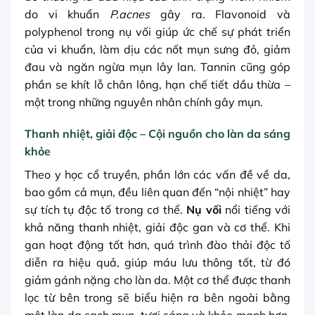
do vi khuẩn
P.acnes
gây ra. Flavonoid và
polyphenol trong nụ vối giúp ức chế sự phát triển
của vi khuẩn, làm dịu các nốt mụn sưng đỏ, giảm
đau và ngăn ngừa mụn lây lan. Tannin cũng góp
phần se khít lỗ chân lông, hạn chế tiết dầu thừa –
một trong những nguyên nhân chính gây mụn.
Thanh nhiệt, giải độc – Cội nguồn cho làn da sáng
khỏe
Theo y học cổ truyền, phần lớn các vấn đề về da,
bao gồm cả mụn, đều liên quan đến “nội nhiệt” hay
sự tích tụ độc tố trong cơ thể.
Nụ vối
nổi tiếng với
khả năng thanh nhiệt, giải độc gan và cơ thể. Khi
gan hoạt động tốt hơn, quá trình đào thải độc tố
diễn ra hiệu quả, giúp máu lưu thông tốt, từ đó
giảm gánh nặng cho làn da. Một cơ thể được thanh
lọc từ bên trong sẽ biểu hiện ra bên ngoài bằng