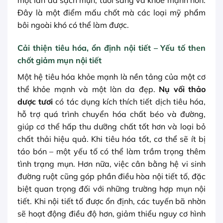
một làn da sạch mụn, tươi sáng và khỏe mạnh hơn.
Đây là một điểm mấu chốt mà các loại mỹ phẩm
bôi ngoài khó có thể làm được.
Cải thiện tiêu hóa, ổn định nội tiết – Yếu tố then
chốt giảm mụn nội tiết
Một hệ tiêu hóa khỏe mạnh là nền tảng của một cơ
thể khỏe mạnh và một làn da đẹp.
Nụ vối thảo
dược tươi
có tác dụng kích thích tiết dịch tiêu hóa,
hỗ trợ quá trình chuyển hóa chất béo và đường,
giúp cơ thể hấp thu dưỡng chất tốt hơn và loại bỏ
chất thải hiệu quả. Khi tiêu hóa tốt, cơ thể sẽ ít bị
táo bón – một yếu tố có thể làm trầm trọng thêm
tình trạng mụn. Hơn nữa, việc cân bằng hệ vi sinh
đường ruột cũng góp phần điều hòa nội tiết tố, đặc
biệt quan trọng đối với những trường hợp mụn nội
tiết. Khi nội tiết tố được ổn định, các tuyến bã nhờn
sẽ hoạt động điều độ hơn, giảm thiểu nguy cơ hình