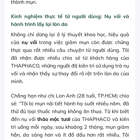
thành mụn.
Kinh nghiệm thực tế từ người dùng: Nụ vối và
hành trình lấy lại làn da
Không chỉ dừng lại ở lý thuyết khoa học, hiệu quả
của
nụ vối
trong việc giảm mụn còn được chứng
thực qua rất nhiều câu chuyện từ người dùng. Tôi
đã nhận được nhiều chia sẻ từ khách hàng của
THAPHACO, những người đã kiên trì sử dụng trà nụ
vối và nhận thấy sự thay đổi rõ rệt trên làn da của
mình.
Chẳng hạn như chị Lan Anh (28 tuổi, TP.HCM) chia
sẻ: “Tôi bị mụn nội tiết hành hạ suốt nhiều năm, đã
thử đủ loại thuốc nhưng không ăn thua. Từ khi biết
đến nụ vối
thảo mộc tươi
của THAPHACO và kiên
trì uống mỗi ngày, sau khoảng 2 tháng, mụn giảm
hẳn, da sáng hơn và ít đổ dầu hơn rất nhiều. Tôi