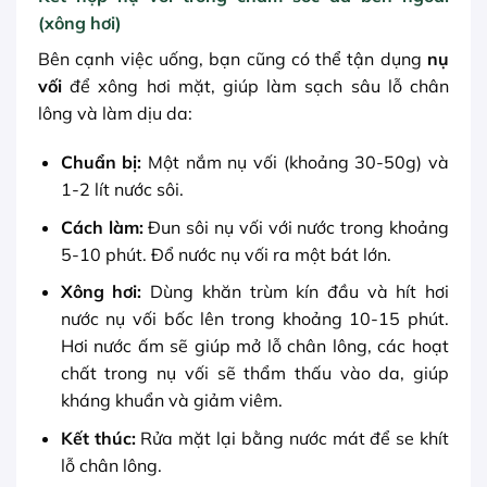
(xông hơi)
Bên cạnh việc uống, bạn cũng có thể tận dụng
nụ
vối
để xông hơi mặt, giúp làm sạch sâu lỗ chân
lông và làm dịu da:
Chuẩn bị:
Một nắm nụ vối (khoảng 30-50g) và
1-2 lít nước sôi.
Cách làm:
Đun sôi nụ vối với nước trong khoảng
5-10 phút. Đổ nước nụ vối ra một bát lớn.
Xông hơi:
Dùng khăn trùm kín đầu và hít hơi
nước nụ vối bốc lên trong khoảng 10-15 phút.
Hơi nước ấm sẽ giúp mở lỗ chân lông, các hoạt
chất trong nụ vối sẽ thẩm thấu vào da, giúp
kháng khuẩn và giảm viêm.
Kết thúc:
Rửa mặt lại bằng nước mát để se khít
lỗ chân lông.