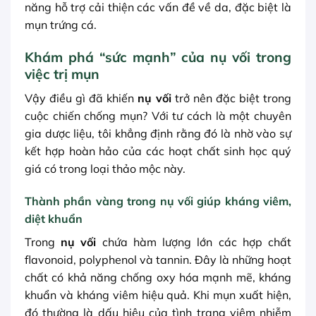
năng hỗ trợ cải thiện các vấn đề về da, đặc biệt là
mụn trứng cá.
Khám phá “sức mạnh” của nụ vối trong
việc trị mụn
Vậy điều gì đã khiến
nụ vối
trở nên đặc biệt trong
cuộc chiến chống mụn? Với tư cách là một chuyên
gia dược liệu, tôi khẳng định rằng đó là nhờ vào sự
kết hợp hoàn hảo của các hoạt chất sinh học quý
giá có trong loại thảo mộc này.
Thành phần vàng trong nụ vối giúp kháng viêm,
diệt khuẩn
Trong
nụ vối
chứa hàm lượng lớn các hợp chất
flavonoid, polyphenol và tannin. Đây là những hoạt
chất có khả năng chống oxy hóa mạnh mẽ, kháng
khuẩn và kháng viêm hiệu quả. Khi mụn xuất hiện,
đó thường là dấu hiệu của tình trạng viêm nhiễm