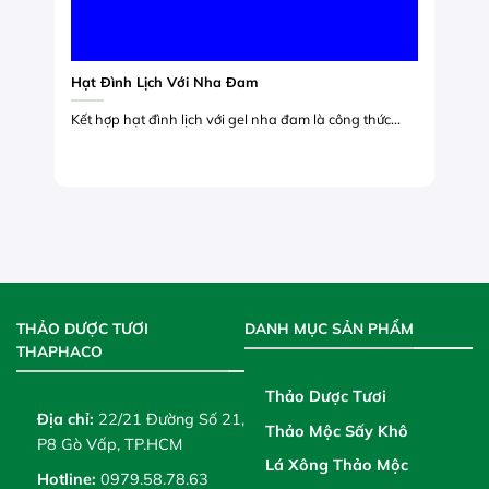
Hạt Đình Lịch Với Nha Đam
Kết hợp hạt đình lịch với gel nha đam là công thức...
THẢO DƯỢC TƯƠI
DANH MỤC SẢN PHẨM
THAPHACO
Thảo Dược Tươi
Địa chỉ:
22/21 Đường Số 21,
Thảo Mộc Sấy Khô
P8 Gò Vấp, TP.HCM
Lá Xông Thảo Mộc
Hotline:
0979.58.78.63