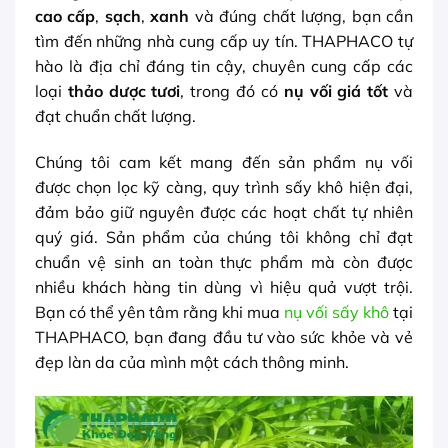
cao cấp
,
sạch
,
xanh
và đúng chất lượng, bạn cần
tìm đến những nhà cung cấp uy tín. THAPHACO tự
hào là địa chỉ đáng tin cậy, chuyên cung cấp các
loại
thảo dược tươi
, trong đó có
nụ vối giá tốt
và
đạt chuẩn chất lượng.
Chúng tôi cam kết mang đến sản phẩm nụ vối
được chọn lọc kỹ càng, quy trình sấy khô hiện đại,
đảm bảo giữ nguyên được các hoạt chất tự nhiên
quý giá. Sản phẩm của chúng tôi không chỉ đạt
chuẩn vệ sinh an toàn thực phẩm mà còn được
nhiều khách hàng tin dùng vì hiệu quả vượt trội.
Bạn có thể yên tâm rằng khi mua
nụ vối sấy khô
tại
THAPHACO, bạn đang đầu tư vào sức khỏe và vẻ
đẹp làn da của mình một cách thông minh.