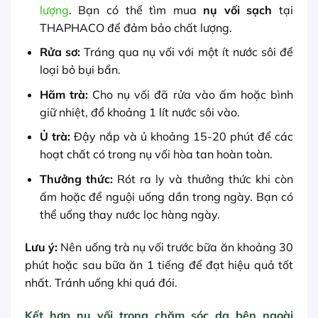
lượng
. Bạn có thể tìm mua
nụ vối sạch
tại
THAPHACO để đảm bảo chất lượng.
Rửa sơ:
Tráng qua nụ vối với một ít nước sôi để
loại bỏ bụi bẩn.
Hãm trà:
Cho nụ vối đã rửa vào ấm hoặc bình
giữ nhiệt, đổ khoảng 1 lít nước sôi vào.
Ủ trà:
Đậy nắp và ủ khoảng 15-20 phút để các
hoạt chất có trong nụ vối hòa tan hoàn toàn.
Thưởng thức:
Rót ra ly và thưởng thức khi còn
ấm hoặc để nguội uống dần trong ngày. Bạn có
thể uống thay nước lọc hàng ngày.
Lưu ý:
Nên uống trà nụ vối trước bữa ăn khoảng 30
phút hoặc sau bữa ăn 1 tiếng để đạt hiệu quả tốt
nhất. Tránh uống khi quá đói.
Kết hợp nụ vối trong chăm sóc da bên ngoài