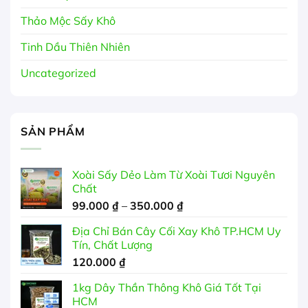
Thảo Mộc Sấy Khô
Tinh Dầu Thiên Nhiên
Uncategorized
SẢN PHẨM
Xoài Sấy Dẻo Làm Từ Xoài Tươi Nguyên
Chất
Khoảng
99.000
₫
–
350.000
₫
giá:
Địa Chỉ Bán Cây Cối Xay Khô TP.HCM Uy
từ
Tín, Chất Lượng
99.000 ₫
120.000
₫
đến
350.000 ₫
1kg Dây Thần Thông Khô Giá Tốt Tại
HCM