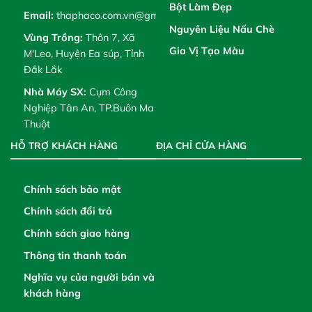
Bột Làm Đẹp
Email:
thaphaco.com.vn@gmail.com
Nguyên Liệu Nấu Chè
Vùng Trồng:
Thôn 7, Xã
Gia Vị Tạo Màu
M'Leo, Huyện Ea súp, Tỉnh
Đắk Lắk
Nhà Máy SX:
Cụm Công
Nghiệp Tân An, TP.Buôn Ma
Thuột
HỖ TRỢ KHÁCH HÀNG
ĐỊA CHỈ CỬA HÀNG
Chính sách bảo mật
Chính sách đổi trả
Chính sách giao hàng
Thông tin thanh toán
Nghĩa vụ của người bán và
khách hàng